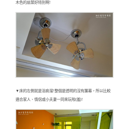
木色的扇葉好特別啊!
▼床的左側就是浴廁溜!整個是透明的沒有簾幕，所以比較
適合家人、情侶或小夫妻一同來玩啦(羞)!