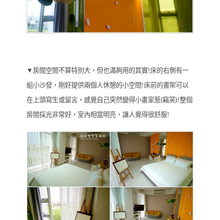
▼房間空間不算特別大，但也滿夠用的其實!床的右側有一
組小沙發，剛好提供兩個人休憩的小空間!床前的畫架可以
在上頭寫生或留言，感覺自己突然變得小畫家惹(竊笑)!整個
房間採光非常好，室內相當明亮，讓人覺得很舒服!