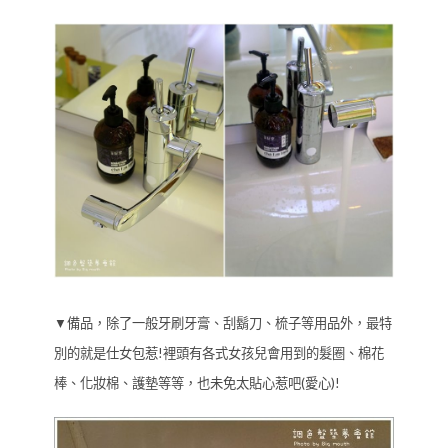
▼備品，除了一般牙刷牙膏、刮鬍刀、梳子等用品外，最特
別的就是仕女包惹!裡頭有各式女孩兒會用到的髮圈、棉花
棒、化妝棉、護墊等等，也未免太貼心惹吧(愛心)!