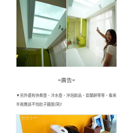
=廣告=
▼另外還有快煮壺、冷水壺、沖泡飲品、宜蘭餅等等，看來
半夜應該不怕肚子餓惹(笑)!