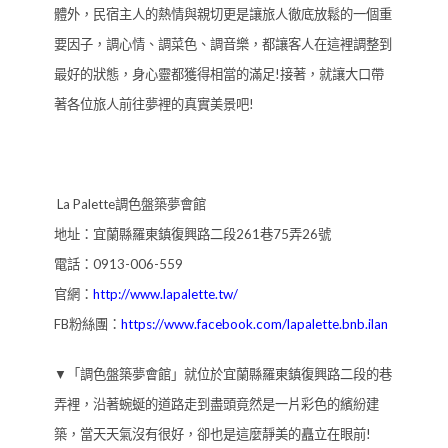
體外，民宿主人的熱情與親切更是讓旅人徹底放鬆的一個重
要因子，調心情、調菜色、調音樂，都讓客人在這裡調整到
最好的狀態，身心靈都獲得相當的滿足!接著，就讓大口帶
著各位旅人前往夢裡的真實美景吧!
La Palette調色盤築夢會館
地址：宜蘭縣羅東鎮復興路二段261巷75弄26號
電話：0913-006-559
官網：
http://www.lapalette.tw/
FB粉絲團：
https://www.facebook.com/lapalette.bnb.ilan
▼「調色盤築夢會館」就位於宜蘭縣羅東鎮復興路二段的巷
弄裡，沿著蜿蜒的道路走到盡頭竟然是一片彩色的繽紛建
築，當天天氣沒有很好，卻也是這麼靜美的矗立在眼前!