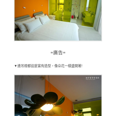
=廣告=
▼連吊燈都這麼富有造型，像朵花一樣盛開著!