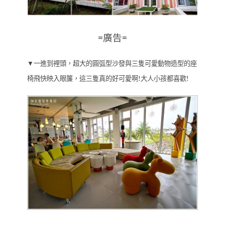
=廣告=
▼一進到裡頭，超大的圓弧型沙發與三隻可愛動物造型的座
椅飛快映入眼簾，這三隻真的好可愛啊!大人小孩都喜歡!