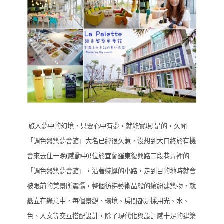
旅人夢中的幻境，只要心中有夢，就能實現!是的，久聞
「調色盤築夢會館」大名已經很久惹，沒想到大口終於有機
會來去住一晚(感動中)!位於宜蘭羅東復興路二段巷弄裡的
「調色盤築夢會館」，沿著蜿蜒的小路，走到目的地時就會
被眼前的美景所震懾，整個彷彿藝術品般的繽紛建築物，就
矗立在綠意中，每個景觀、環境、房間都是採用光、水、
色、人文等交互搭配設計，除了現代化與設計感十足的建築