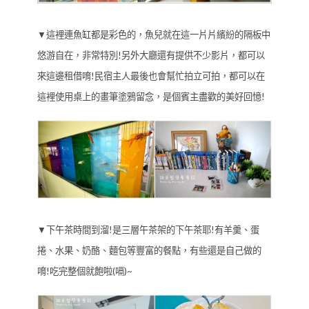
▼這裡連魚缸都是彩色的，魚兒就在這一片片繽紛的隔板中
悠游自在，非常特別!另外大廳還有提供不少影片，都可以
來這邊租借唷!民宿主人最後也會幫忙拍立可拍，都可以在
這裡使用桌上的畫筆塗鴉留念，是個賓主盡歡的美好回憶!
▼下午茶時間到溜!是三層午茶架的下午茶耶!有羊羹、蛋
捲、水果、奶酪、麵包等豐富的餐點，有些還是自己做的
唷!吃完整個就飽啦(嗝)~