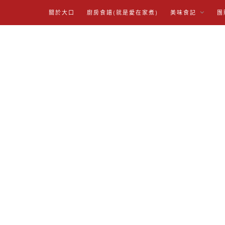
關於大口
廚房食譜(就是愛在家煮)
美味食記
團