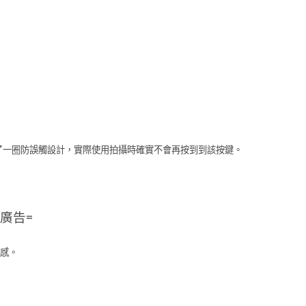
多了一圈防誤觸設計，實際使用拍攝時確實不會再按到到該按鍵。
=廣告=
感。