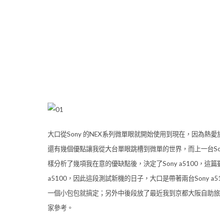
大口從Sony 的NEX系列微單眼就開始使用到現在，因為
還有幾個優點讓我從大台單眼跳槽到微單的世界，而上一台Sony
樣分析了幾項我在意的優缺點後，決定了Sony a5100，這
a5100，因此這段測試新機的日子，大口是帶著兩台Sony a
一個小包包就搞定；另外中後段放了最近我到京都大阪自助旅
家參考。