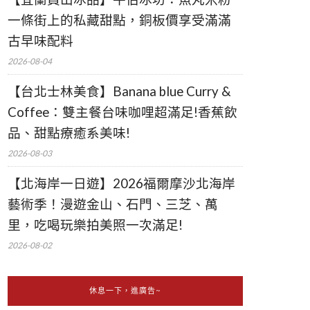
一條街上的私藏甜點，銅板價享受滿滿
古早味配料
2026-08-04
【台北士林美食】Banana blue Curry &
Coffee：雙主餐台味咖哩超滿足!香蕉飲
品、甜點療癒系美味!
2026-08-03
【北海岸一日遊】2026福爾摩沙北海岸
藝術季！漫遊金山、石門、三芝、萬
里，吃喝玩樂拍美照一次滿足!
2026-08-02
休息一下，進廣告~