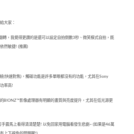
給大家：
了翻轉，我覺得更讚的是還可以設定自拍倒數3秒、微笑模式自拍，既
敏捷! (推薦)
統(快速對焦)，觸碰功能是許多單眼都沒有的功能，尤其在Sony
功率高!
一版的BIONZ™影像處理器有明顯的畫質與亮度提升，尤其在低光源更
否手震馬上看得清清楚楚! 以免回家用電腦看發生悲劇~ (如果是46萬
有上下視角的問題喔!)