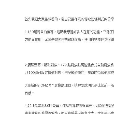
首先我把大家最想看的，我自己最在意的優缺點條列式的分享
1.180翻轉自拍螢幕，這點我想是許多人在意的功能，它除
方便又實用，尤其是微笑自拍敏感度高，使用自拍棒伸到很遠依然
2.觸碰螢幕、觸碰對焦、179 點對焦點高速混合式自動對焦系
a5100還可設定快速對焦，搭配觸碰快門，旅遊時街頭速寫成
3.最新的BIONZ X™ 影像處理器，這裡要說明的是比起前
有感。
4.92.1萬畫素3.0吋螢幕，這點對我來說很重要，因為拍照是
畫素就真的看得霧煞煞，而且這螢幕可視角度大，尤其是不會