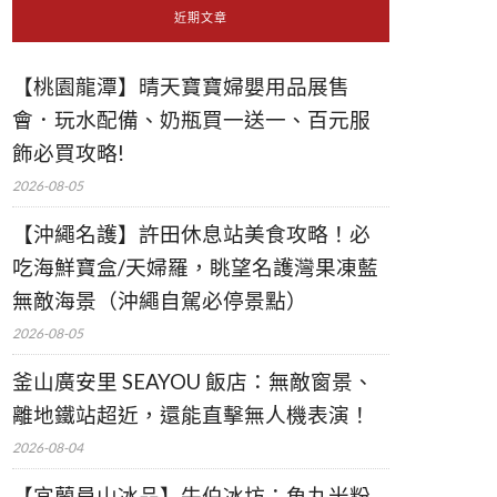
近期文章
【桃園龍潭】晴天寶寶婦嬰用品展售
會．玩水配備、奶瓶買一送一、百元服
飾必買攻略!
2026-08-05
【沖繩名護】許田休息站美食攻略！必
吃海鮮寶盒/天婦羅，眺望名護灣果凍藍
無敵海景（沖繩自駕必停景點）
2026-08-05
釜山廣安里 SEAYOU 飯店：無敵窗景、
離地鐵站超近，還能直擊無人機表演！
2026-08-04
【宜蘭員山冰品】牛伯冰坊：魚丸米粉