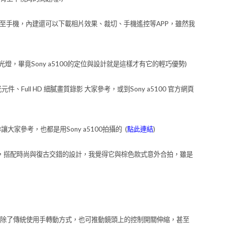
Wi-Fi傳至手機，內建還可以下載相片效果、裁切、手機遙控等APP，雖然我
燈，畢竟Sony a5100的定位與設計就是這樣才有它的輕巧優勢)
光元件、Full HD 細膩畫質錄影 大家參考，或到Sony a5100 官方網頁
家參考，也都是用Sony a5100拍攝的 (
點此連結
)
色，搭配時尚與復古交錯的設計，我覺得它與棕色款式意外合拍，雖是
除了傳統使用手轉動方式，也可推動鏡頭上的控制開關伸縮，甚至