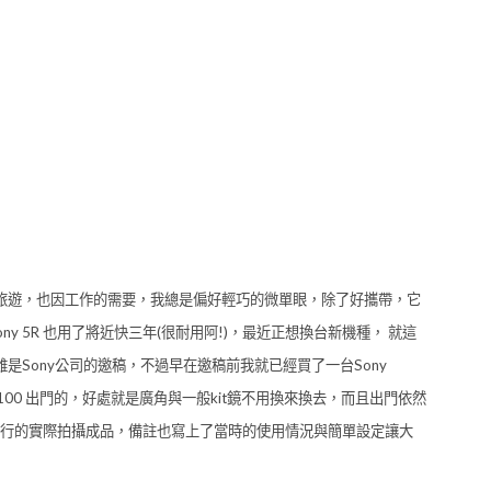
熱愛旅遊，也因工作的需要，我總是偏好輕巧的微單眼，除了好攜帶，它
 5R 也用了將近快三年(很耐用阿!)，最近正想換台新機種， 就這
篇雖是Sony公司的邀稿，不過早在邀稿前我就已經買了一台Sony
5100 出門的，好處就是廣角與一般kit鏡不用換來換去，而且出門依然
行的實際拍攝成品，備註也寫上了當時的使用情況與簡單設定讓大