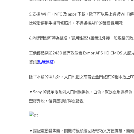
5.支援 Wi-Fi、NFC 及 apps 下載，除了可以馬上透過
比較愛傳到手機再修照片，不過遙控APP的確很實用阿!
6.內建閃燈可轉為跳燈，實用性高! (雖無法外接一般規格的散光
其他優點例如2430 萬有效像素 Exmor APS HD CMOS 大感
資訊(
點我連結
)
除了本篇的照片外，大口也把之前帶去金門旅遊的相本放上FB讓大
▼Sony 的微單眼系列大口用過黑色、白色，就是沒用過棕
塑膠外殼，但質感卻好得沒話說!
▼搭配電動變焦鏡，關機時鏡頭縮回既輕巧又方便攜帶，鏡頭