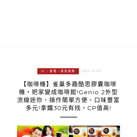
2017-01-05
3C、家電、家具家飾
【咖啡機】雀巢多趣酷思膠囊咖啡
機‧把家變成咖啡館!Genio 2外型
流線迷你、操作簡單方便、口味豐富
多元!拿鐵30元有找，CP值高!