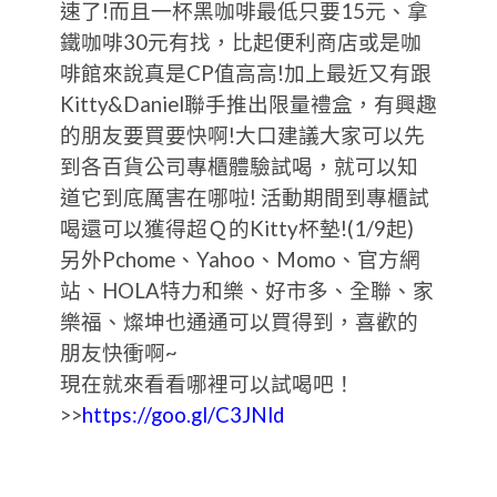
速了!而且一杯黑咖啡最低只要15元、拿
鐵咖啡30元有找，比起便利商店或是咖
啡館來說真是CP值高高!加上最近又有跟
Kitty&Daniel聯手推出限量禮盒，有興趣
的朋友要買要快啊!大口建議大家可以先
到各百貨公司專櫃體驗試喝，就可以知
道它到底厲害在哪啦! 活動期間到專櫃試
喝還可以獲得超Ｑ的Kitty杯墊!(1/9起)
另外Pchome、Yahoo、Momo、官方網
站、HOLA特力和樂、好市多、全聯、家
樂福、燦坤也通通可以買得到，喜歡的
朋友快衝啊~
現在就來看看哪裡可以試喝吧！
>>
https://goo.gl/C3JNld