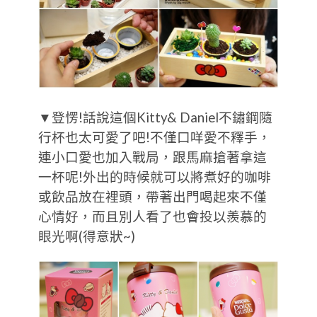
▼登愣!話說這個Kitty& Daniel不鏽鋼隨
行杯也太可愛了吧!不僅口咩愛不釋手，
連小口愛也加入戰局，跟馬麻搶著拿這
一杯呢!外出的時候就可以將煮好的咖啡
或飲品放在裡頭，帶著出門喝起來不僅
心情好，而且別人看了也會投以羨慕的
眼光啊(得意狀~)