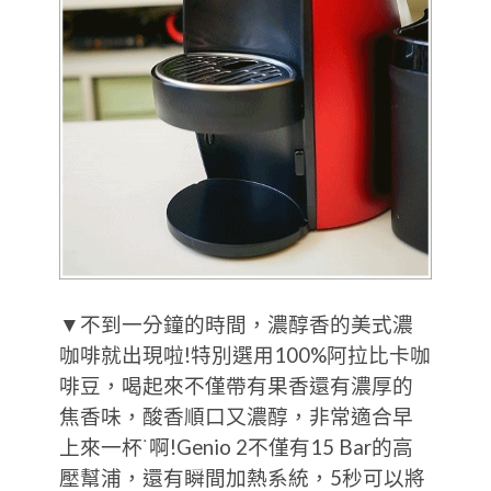
▼不到一分鐘的時間，濃醇香的美式濃
咖啡就出現啦!特別選用100%阿拉比卡咖
啡豆，喝起來不僅帶有果香還有濃厚的
焦香味，酸香順口又濃醇，非常適合早
上來一杯˙啊!Genio 2不僅有15 Bar的高
壓幫浦，還有瞬間加熱系統，5秒可以將