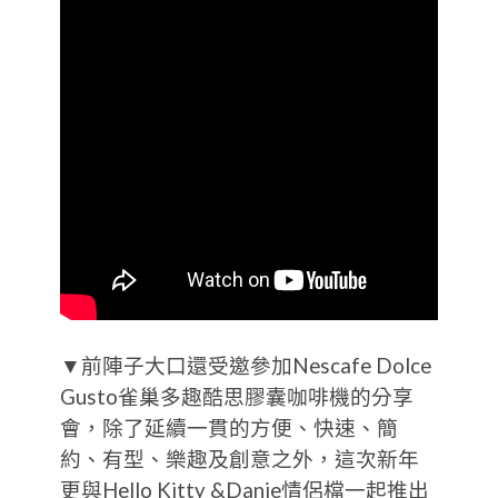
▼前陣子大口還受邀參加Nescafe Dolce
Gusto雀巢多趣酷思膠囊咖啡機的分享
會，除了延續一貫的方便、快速、簡
約、有型、樂趣及創意之外，這次新年
更與Hello Kitty &Danie情侶檔一起推出