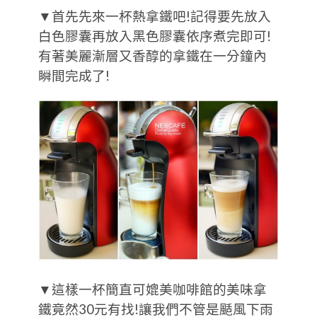
▼首先先來一杯熱拿鐵吧!記得要先放入
白色膠囊再放入黑色膠囊依序煮完即可!
有著美麗漸層又香醇的拿鐵在一分鐘內
瞬間完成了!
▼這樣一杯簡直可媲美咖啡館的美味拿
鐵竟然30元有找!讓我們不管是颳風下雨