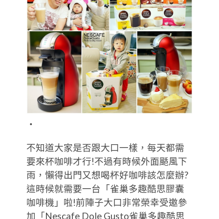
‧
不知道大家是否跟大口一樣，每天都需
要來杯咖啡才行!不過有時候外面颳風下
雨，懶得出門又想喝杯好咖啡該怎麼辦?
這時候就需要一台「雀巢多趣酷思膠囊
咖啡機」啦!前陣子大口非常榮幸受邀參
加「Nescafe Dole Gusto雀巢多趣酷思