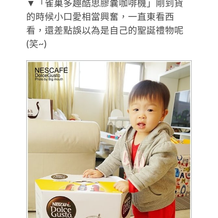
▼「雀巢多趣酷思膠囊咖啡機」剛到貨
的時候小口愛相當興奮，一直東看西
看，還差點誤以為是自己的聖誕禮物呢
(笑~)