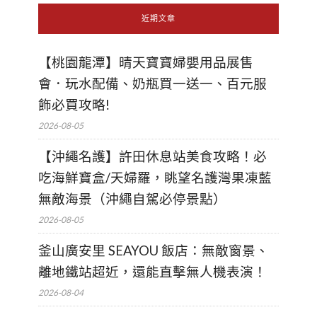
近期文章
【桃園龍潭】晴天寶寶婦嬰用品展售
會．玩水配備、奶瓶買一送一、百元服
飾必買攻略!
2026-08-05
【沖繩名護】許田休息站美食攻略！必
吃海鮮寶盒/天婦羅，眺望名護灣果凍藍
無敵海景（沖繩自駕必停景點）
2026-08-05
釜山廣安里 SEAYOU 飯店：無敵窗景、
離地鐵站超近，還能直擊無人機表演！
2026-08-04