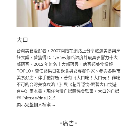
大口
台灣美食愛好者，2007開始在網路上分享旅遊美食與烹
飪食譜，曾獲得 DailyView網路溫度計最具影響力十大
部落客、2012 年無名十大部落客、痞客邦美食情報
TOP10，曾任蘋果日報飲食男女專欄作家、參與各縣市
美食好店、伴手禮評審，著有《大口吃！大口玩！ 非吃
不可的台灣美食攻略！》與《巷弄隱食-跟著大口食遊
台中》兩本書，現任台灣自媒體協會監事。大口的自媒
體 linktr.ee/zine1215
顯示完整個人檔案 →
=廣告=