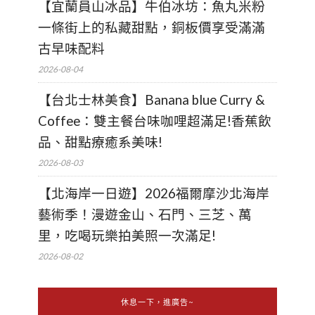
【宜蘭員山冰品】牛伯冰坊：魚丸米粉
一條街上的私藏甜點，銅板價享受滿滿
古早味配料
2026-08-04
【台北士林美食】Banana blue Curry &
Coffee：雙主餐台味咖哩超滿足!香蕉飲
品、甜點療癒系美味!
2026-08-03
【北海岸一日遊】2026福爾摩沙北海岸
藝術季！漫遊金山、石門、三芝、萬
里，吃喝玩樂拍美照一次滿足!
2026-08-02
休息一下，進廣告~