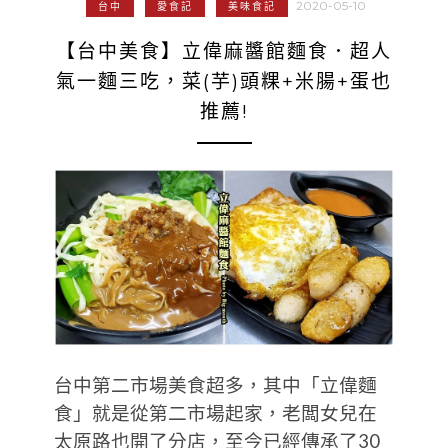
2020-05-10
台中
愛食記
美味食記
【台中美食】立偉麻醬館麵食．超人
氣一麵三吃，菜(芋)頭粿+米腸+蛋也
推薦!
台中第二市場美食超多，其中「立偉麵
食」就是從第二市場起家，老闆女兒在
太原路也開了分店，至今已經傳承了30