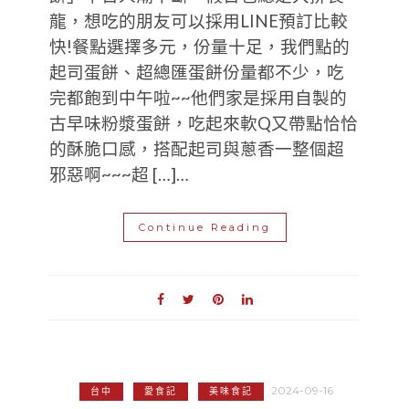
龍，想吃的朋友可以採用LINE預訂比較
快!餐點選擇多元，份量十足，我們點的
起司蛋餅、超總匯蛋餅份量都不少，吃
完都飽到中午啦~~他們家是採用自製的
古早味粉漿蛋餅，吃起來軟Q又帶點恰恰
的酥脆口感，搭配起司與蔥香一整個超
邪惡啊~~~超 […]…
Continue Reading
2024-09-16
台中
愛食記
美味食記