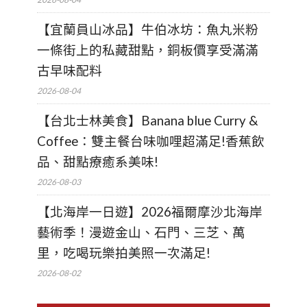
【宜蘭員山冰品】牛伯冰坊：魚丸米粉
一條街上的私藏甜點，銅板價享受滿滿
古早味配料
2026-08-04
【台北士林美食】Banana blue Curry &
Coffee：雙主餐台味咖哩超滿足!香蕉飲
品、甜點療癒系美味!
2026-08-03
【北海岸一日遊】2026福爾摩沙北海岸
藝術季！漫遊金山、石門、三芝、萬
里，吃喝玩樂拍美照一次滿足!
2026-08-02