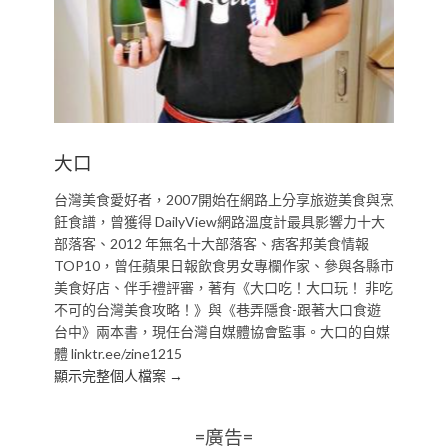
大口
台灣美食愛好者，2007開始在網路上分享旅遊美食與烹
飪食譜，曾獲得 DailyView網路溫度計最具影響力十大
部落客、2012 年無名十大部落客、痞客邦美食情報
TOP10，曾任蘋果日報飲食男女專欄作家、參與各縣市
美食好店、伴手禮評審，著有《大口吃！大口玩！ 非吃
不可的台灣美食攻略！》與《巷弄隱食-跟著大口食遊
台中》兩本書，現任台灣自媒體協會監事。大口的自媒
體 linktr.ee/zine1215
顯示完整個人檔案 →
=廣告=