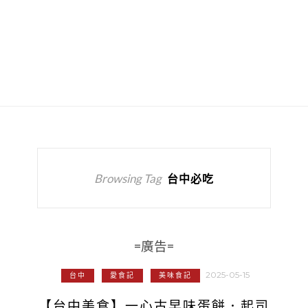
Browsing Tag
台中必吃
=廣告=
2025-05-15
台中
愛食記
美味食記
【台中美食】一心古早味蛋餅．起司