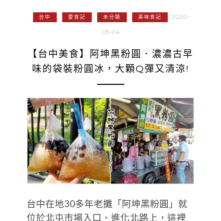
2020-
台中
愛食記
未分類
美味食記
05-04
【台中美食】阿坤黑粉圓．濃濃古早
味的袋裝粉圓冰，大顆Q彈又清涼!
台中在地30多年老攤「阿坤黑粉圓」就
位於北屯市場入口、進化北路上，這裡