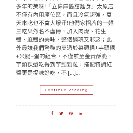
多年的美味!「立偉麻醬館麵食」太原店
不僅有內用座位區，而且冷氣超強，夏
天來吃也不會大爆汗!他們家招牌的一麵
三吃果然名不虛傳，加入肉燥、花生
醬、麻醬的美味，整個銷魂又邪惡；此
外最讓我們驚豔的莫過於菜頭粿+芋頭粿
+米腸+蛋的組合，不僅煎至金黃酥脆，
芋頭粿還吃得到芋頭顆粒，搭配特調紅
醬更是提味好吃，不 […]…
Continue Reading