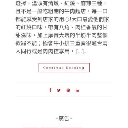
選擇，湯頭有清燉、紅燒、麻辣三種，
且不是一般吃粗飽的牛肉麵店，每一口
都能感受到店家的用心!大口最愛他們家
的紅燒口味，帶有八角、肉桂香氣的甘
甜滋味，加上厚實大塊的半筋半肉整個
欲罷不能；極奢牛小排三重奏很適合兩
人同行或是肉肉控享用， […]…
Continue Reading
=廣告=