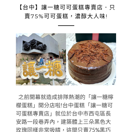
【台中】讓一糖可可蛋糕專賣店．只
賣75%可可蛋糕，濃醇大人味!
之前開幕就造成排隊熱潮的「讓一糖檸
檬蛋糕」開分店啦!台中蛋糕「讓一糖可
可蛋糕專賣店」就位於台中市西屯區長
安路一段巷弄內，建築體上三朵黑色大
玫瑰同樣非常吸睛，這間只賣75%黑巧