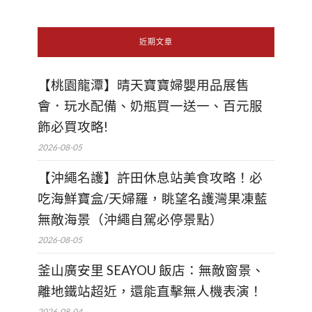
近期文章
【桃園龍潭】晴天寶寶婦嬰用品展售
會．玩水配備、奶瓶買一送一、百元服
飾必買攻略!
2026-08-05
【沖繩名護】許田休息站美食攻略！必
吃海鮮寶盒/天婦羅，眺望名護灣果凍藍
無敵海景（沖繩自駕必停景點）
2026-08-05
釜山廣安里 SEAYOU 飯店：無敵窗景、
離地鐵站超近，還能直擊無人機表演！
2026-08-04