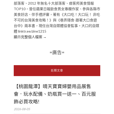
部落客、2012 年無名十大部落客、痞客邦美食情報
TOP10，曾任蘋果日報飲食男女專欄作家、參與各縣市
美食好店、伴手禮評審，著有《大口吃！大口玩！ 非吃
不可的台灣美食攻略！》與《巷弄隱食-跟著大口食遊
台中》兩本書，現任台灣自媒體協會監事。大口的自媒
體 linktr.ee/zine1215
顯示完整個人檔案 →
=廣告=
近期文章
【桃園龍潭】晴天寶寶婦嬰用品展售
會．玩水配備、奶瓶買一送一、百元服
飾必買攻略!
2026-08-05