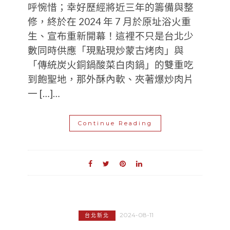
呼惋惜；幸好歷經將近三年的籌備與整
修，終於在 2024 年 7 月於原址浴火重
生、宣布重新開幕！這裡不只是台北少
數同時供應「現點現炒蒙古烤肉」與
「傳統炭火銅鍋酸菜白肉鍋」的雙重吃
到飽聖地，那外酥內軟、夾著爆炒肉片
一 […]…
Continue Reading
2024-08-11
台北新北