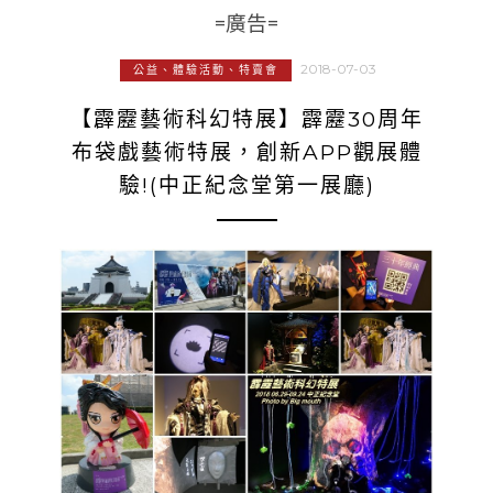
=廣告=
2018-07-03
公益、體驗活動、特賣會
【霹靂藝術科幻特展】霹靂30周年
布袋戲藝術特展，創新APP觀展體
驗!(中正紀念堂第一展廳)