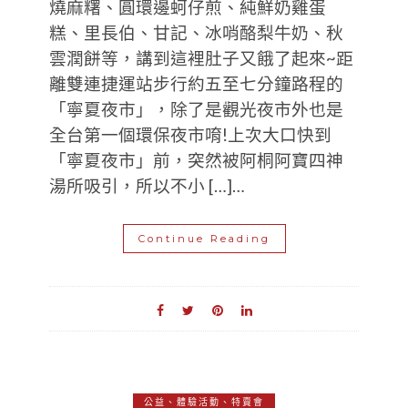
燒麻糬、圓環邊蚵仔煎、純鮮奶雞蛋
糕、里長伯、甘記、冰哨酪梨牛奶、秋
雲潤餅等，講到這裡肚子又餓了起來~距
離雙連捷運站步行約五至七分鐘路程的
「寧夏夜市」，除了是觀光夜市外也是
全台第一個環保夜市唷!上次大口快到
「寧夏夜市」前，突然被阿桐阿寶四神
湯所吸引，所以不小 […]…
Continue Reading
公益、體驗活動、特賣會