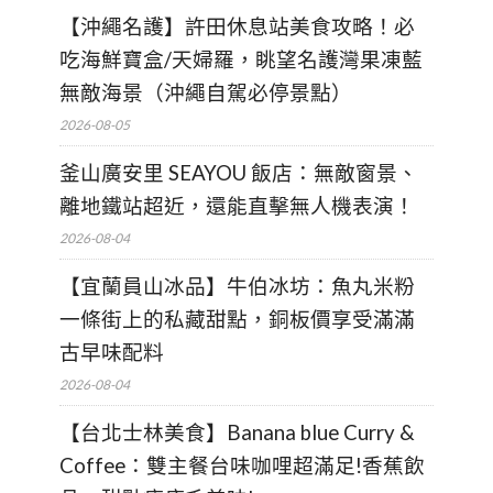
【沖繩名護】許田休息站美食攻略！必
吃海鮮寶盒/天婦羅，眺望名護灣果凍藍
無敵海景（沖繩自駕必停景點）
2026-08-05
釜山廣安里 SEAYOU 飯店：無敵窗景、
離地鐵站超近，還能直擊無人機表演！
2026-08-04
【宜蘭員山冰品】牛伯冰坊：魚丸米粉
一條街上的私藏甜點，銅板價享受滿滿
古早味配料
2026-08-04
【台北士林美食】Banana blue Curry &
Coffee：雙主餐台味咖哩超滿足!香蕉飲