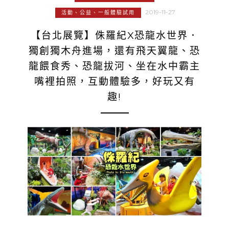
2019-11-27
活動、公益、一般體驗試用
【台北展覽】侏羅紀X恐龍水世界．
獨創獨木舟進場，還有飛天翼龍、恐
龍餵食秀、恐龍拔河、坐在水中霸主
嘴裡拍照，互動體驗多，好玩又有
趣!