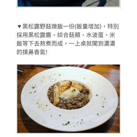
▼黑松露野菇燉飯一份(飯量增加)，特別
採用黑松露醬、綜合菇類、水波蛋、米
飯等下去熬煮而成，一上桌就聞到濃濃
的撲鼻香氣!