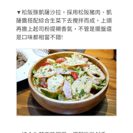
▼松阪豚凱薩沙拉，採用松阪豬肉、凱
薩醬搭配綜合生菜下去攪拌而成，上頭
再撒上起司粉提襯香氣，不管是擺盤還
是口味都相當不錯!