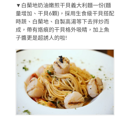
▼白蘭地奶油嫩煎干貝義大利麵一份(麵
量增加、干貝6顆)，採用生食級干貝搭配
時蔬、白蘭地、自製高湯等下去拌炒而
成，帶有烙痕的干貝格外吸睛，加上魚
子醬更是超誘人的啦!