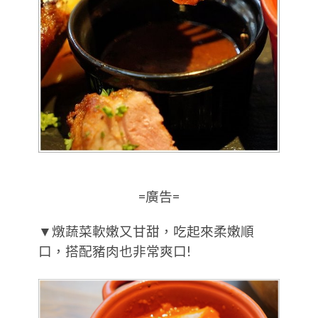
=廣告=
▼燉蔬菜軟嫩又甘甜，吃起來柔嫩順
口，搭配豬肉也非常爽口!