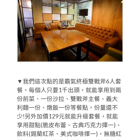
▼我們這次點的是霸氣終極雙戰斧6人套
餐，每個人只要1千出頭，就能享用到兩
份前菜、一份沙拉、雙戰斧主餐、義大
利麵一份、燉飯一份等餐點，份量還不
少!另外加價129元就能升級套餐，就能
享用甜點(脆皮布蕾、古典巧克力擇一)、
飲料(錫蘭紅茶、美式咖啡擇一)，無糖紅