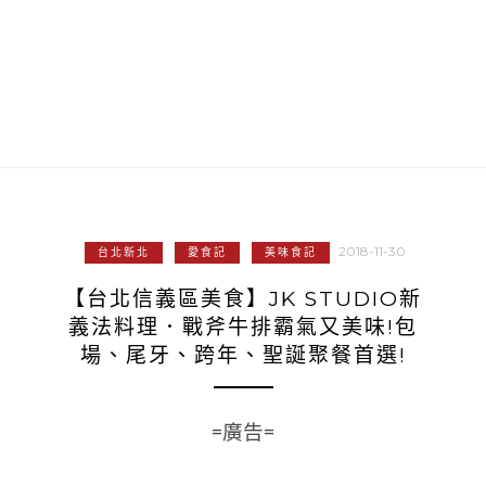
2018-11-30
台北新北
愛食記
美味食記
【台北信義區美食】JK STUDIO新
義法料理．戰斧牛排霸氣又美味!包
場、尾牙、跨年、聖誕聚餐首選!
=廣告=