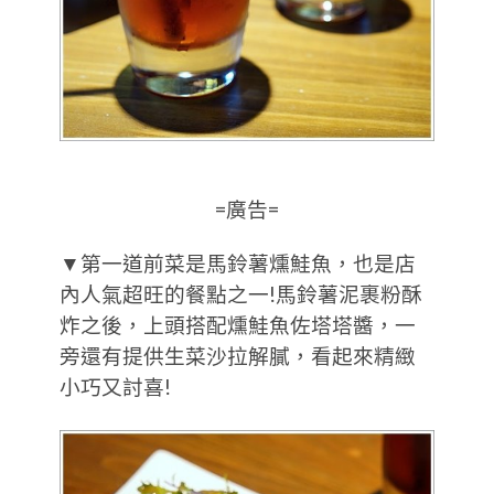
=廣告=
▼第一道前菜是馬鈴薯燻鮭魚，也是店
內人氣超旺的餐點之一!馬鈴薯泥裹粉酥
炸之後，上頭搭配燻鮭魚佐塔塔醬，一
旁還有提供生菜沙拉解膩，看起來精緻
小巧又討喜!