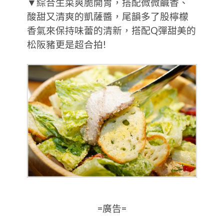
▼綜合生菜爽脆開胃，搭配微微鹹香、
酸甜又清爽的凱薩醬，尾韻多了股檸檬
香氣來保持味蕾的清新，搭配Q彈甜美的
松阪豬更是超合拍!
=廣告=