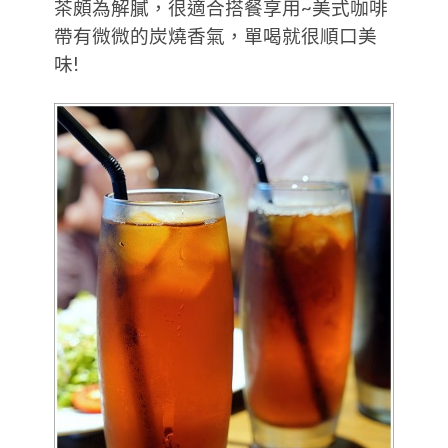
茶頗為解膩，很適合搭餐享用~美式咖啡
帶有微微的炭燒香氣，單喝就很順口美
味!