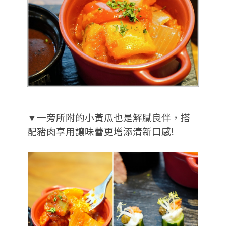
▼一旁所附的小黃瓜也是解膩良伴，搭
配豬肉享用讓味蕾更增添清新口感!