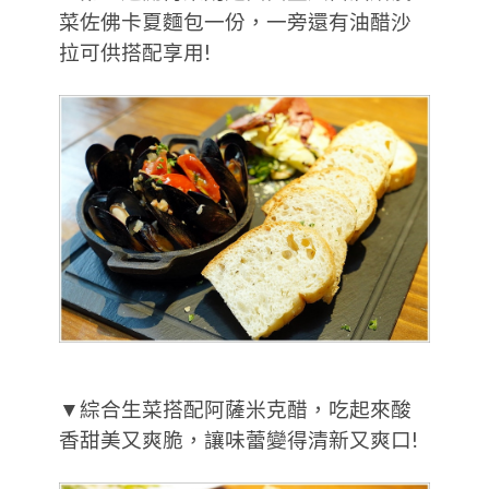
菜佐佛卡夏麵包一份，一旁還有油醋沙
拉可供搭配享用!
▼綜合生菜搭配阿薩米克醋，吃起來酸
香甜美又爽脆，讓味蕾變得清新又爽口!