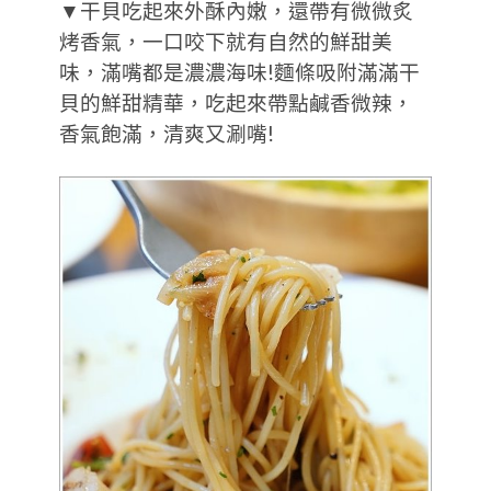
▼干貝吃起來外酥內嫩，還帶有微微炙
烤香氣，一口咬下就有自然的鮮甜美
味，滿嘴都是濃濃海味!麵條吸附滿滿干
貝的鮮甜精華，吃起來帶點鹹香微辣，
香氣飽滿，清爽又涮嘴!