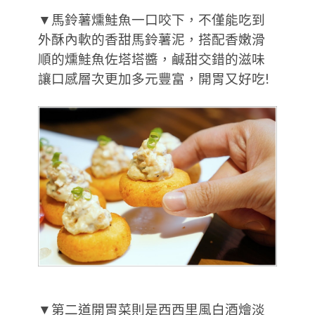
▼馬鈴薯燻鮭魚一口咬下，不僅能吃到
外酥內軟的香甜馬鈴薯泥，搭配香嫩滑
順的燻鮭魚佐塔塔醬，鹹甜交錯的滋味
讓口感層次更加多元豐富，開胃又好吃!
▼第二道開胃菜則是西西里風白酒燴淡