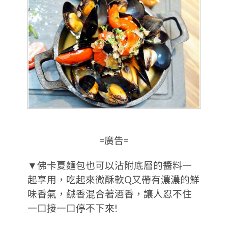
=廣告=
▼佛卡夏麵包也可以沾附底層的醬料一
起享用，吃起來微酥軟Q又帶有濃濃的鮮
味香氣，鹹香混合著酒香，讓人忍不住
一口接一口停不下來!