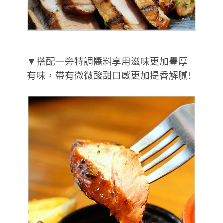
▼搭配一旁特調醬料享用滋味更加豐厚
有味，帶有微微酸甜口感更加提香解膩!