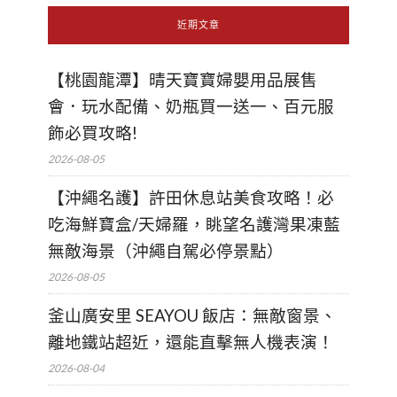
近期文章
【桃園龍潭】晴天寶寶婦嬰用品展售
會．玩水配備、奶瓶買一送一、百元服
飾必買攻略!
2026-08-05
【沖繩名護】許田休息站美食攻略！必
吃海鮮寶盒/天婦羅，眺望名護灣果凍藍
無敵海景（沖繩自駕必停景點）
2026-08-05
釜山廣安里 SEAYOU 飯店：無敵窗景、
離地鐵站超近，還能直擊無人機表演！
2026-08-04