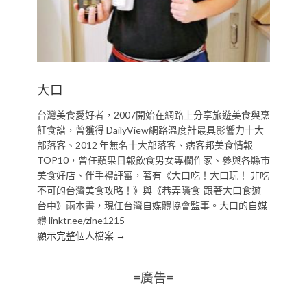
大口
台灣美食愛好者，2007開始在網路上分享旅遊美食與烹
飪食譜，曾獲得 DailyView網路溫度計最具影響力十大
部落客、2012 年無名十大部落客、痞客邦美食情報
TOP10，曾任蘋果日報飲食男女專欄作家、參與各縣市
美食好店、伴手禮評審，著有《大口吃！大口玩！ 非吃
不可的台灣美食攻略！》與《巷弄隱食-跟著大口食遊
台中》兩本書，現任台灣自媒體協會監事。大口的自媒
體 linktr.ee/zine1215
顯示完整個人檔案 →
=廣告=