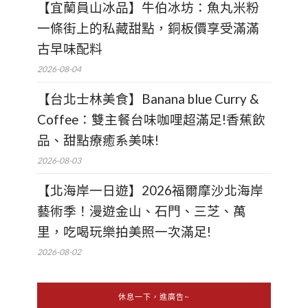
【宜蘭員山冰品】牛伯冰坊：魚丸米粉
一條街上的私藏甜點，銅板價享受滿滿
古早味配料
2026-08-04
【台北士林美食】Banana blue Curry &
Coffee：雙主餐台味咖哩超滿足!香蕉飲
品、甜點療癒系美味!
2026-08-03
【北海岸一日遊】2026福爾摩沙北海岸
藝術季！漫遊金山、石門、三芝、萬
里，吃喝玩樂拍美照一次滿足!
2026-08-02
休息一下，進廣告~