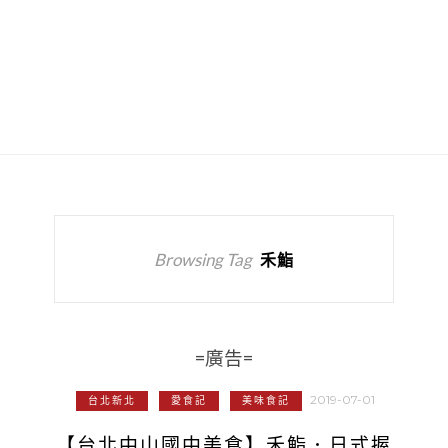
Browsing Tag
禾鮨
=廣告=
2019-07-01
台北新北
愛食記
美味食記
【台北中山國中美食】禾鮨．日式握