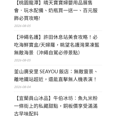
【桃園龍潭】晴天寶寶婦嬰用品展售
會．玩水配備、奶瓶買一送一、百元服
飾必買攻略!
2026-08-05
【沖繩名護】許田休息站美食攻略！必
吃海鮮寶盒/天婦羅，眺望名護灣果凍藍
無敵海景（沖繩自駕必停景點）
2026-08-05
釜山廣安里 SEAYOU 飯店：無敵窗景、
離地鐵站超近，還能直擊無人機表演！
2026-08-04
【宜蘭員山冰品】牛伯冰坊：魚丸米粉
一條街上的私藏甜點，銅板價享受滿滿
古早味配料