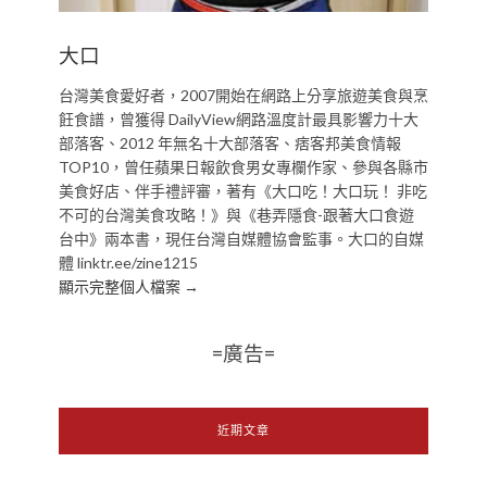
大口
台灣美食愛好者，2007開始在網路上分享旅遊美食與烹
飪食譜，曾獲得 DailyView網路溫度計最具影響力十大
部落客、2012 年無名十大部落客、痞客邦美食情報
TOP10，曾任蘋果日報飲食男女專欄作家、參與各縣市
美食好店、伴手禮評審，著有《大口吃！大口玩！ 非吃
不可的台灣美食攻略！》與《巷弄隱食-跟著大口食遊
台中》兩本書，現任台灣自媒體協會監事。大口的自媒
體 linktr.ee/zine1215
顯示完整個人檔案 →
=廣告=
近期文章