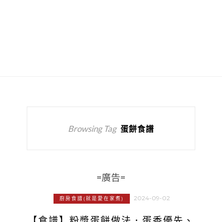
Browsing Tag
蛋餅食譜
=廣告=
2024-09-02
廚房食譜(就是愛在家煮)
【食譜】粉漿蛋餅做法．蛋香優先、