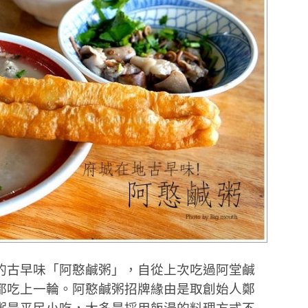
的古早味「阿憨鹹粥」，自從上次吃過阿堂鹹
都吃上一輪。阿憨鹹粥招牌緣由是取創始人鄭