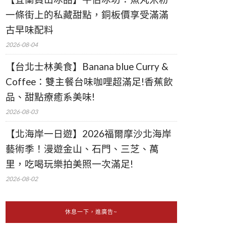
一條街上的私藏甜點，銅板價享受滿滿
古早味配料
2026-08-04
【台北士林美食】Banana blue Curry &
Coffee：雙主餐台味咖哩超滿足!香蕉飲
品、甜點療癒系美味!
2026-08-03
【北海岸一日遊】2026福爾摩沙北海岸
藝術季！漫遊金山、石門、三芝、萬
里，吃喝玩樂拍美照一次滿足!
2026-08-02
休息一下，進廣告~