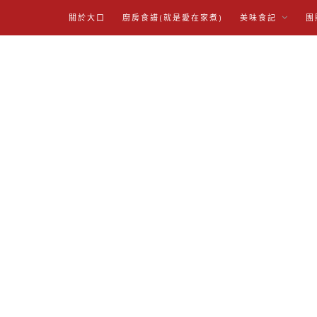
關於大口
廚房食譜(就是愛在家煮)
美味食記
團