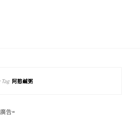
 Tag
阿憨鹹粥
=廣告=