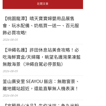
近期文章
【桃園龍潭】晴天寶寶婦嬰用品展售
會．玩水配備、奶瓶買一送一、百元服
飾必買攻略!
2026-08-05
【沖繩名護】許田休息站美食攻略！必
吃海鮮寶盒/天婦羅，眺望名護灣果凍藍
無敵海景（沖繩自駕必停景點）
2026-08-05
釜山廣安里 SEAYOU 飯店：無敵窗景、
離地鐵站超近，還能直擊無人機表演！
2026-08-04
【宜蘭員山冰品】牛伯冰坊：魚丸米粉