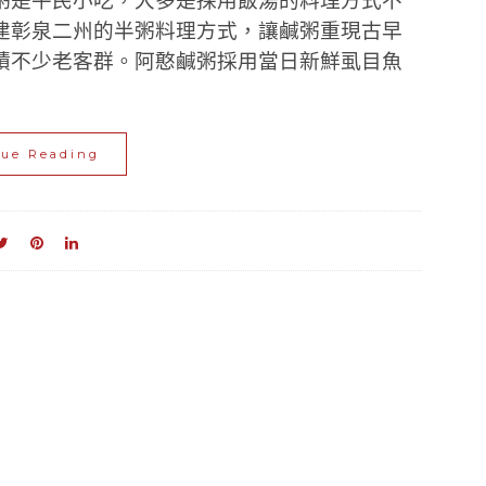
粥是平民小吃，大多是採用飯湯的料理方式不
建彰泉二州的半粥料理方式，讓鹹粥重現古早
積不少老客群。阿憨鹹粥採用當日新鮮虱目魚
nue Reading