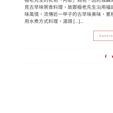
極老先生的乳名「阿憨」為名，因府城鹹
見古早味粥食料理，故鄭極老先生沿用福
味風情，流傳近一甲子的古早味美味，累
用水煮方式料理，湯頭 […]…
Conti