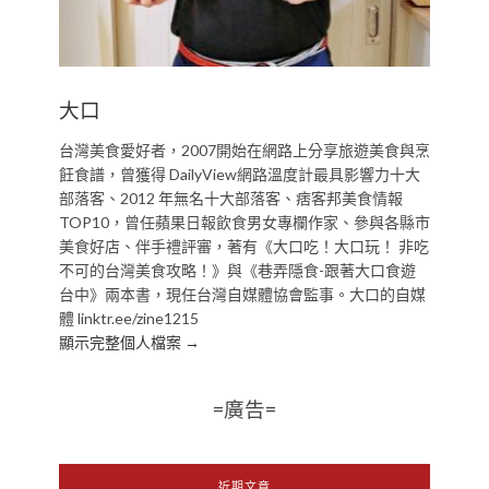
大口
台灣美食愛好者，2007開始在網路上分享旅遊美食與烹
飪食譜，曾獲得 DailyView網路溫度計最具影響力十大
部落客、2012 年無名十大部落客、痞客邦美食情報
TOP10，曾任蘋果日報飲食男女專欄作家、參與各縣市
美食好店、伴手禮評審，著有《大口吃！大口玩！ 非吃
不可的台灣美食攻略！》與《巷弄隱食-跟著大口食遊
台中》兩本書，現任台灣自媒體協會監事。大口的自媒
體 linktr.ee/zine1215
顯示完整個人檔案 →
=廣告=
近期文章