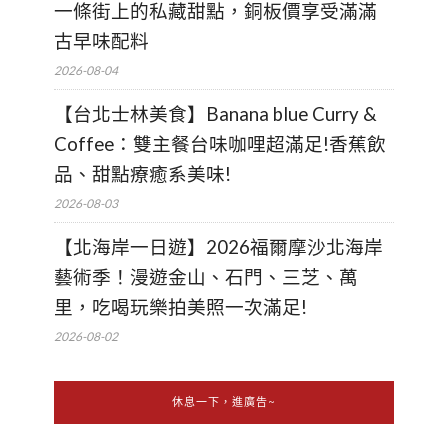
一條街上的私藏甜點，銅板價享受滿滿
古早味配料
2026-08-04
【台北士林美食】Banana blue Curry &
Coffee：雙主餐台味咖哩超滿足!香蕉飲
品、甜點療癒系美味!
2026-08-03
【北海岸一日遊】2026福爾摩沙北海岸
藝術季！漫遊金山、石門、三芝、萬
里，吃喝玩樂拍美照一次滿足!
2026-08-02
休息一下，進廣告~