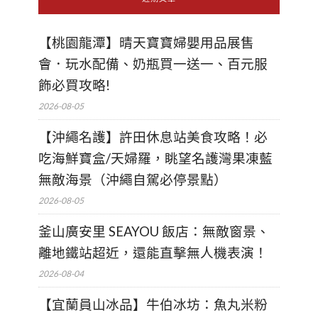
【桃園龍潭】晴天寶寶婦嬰用品展售
會．玩水配備、奶瓶買一送一、百元服
飾必買攻略!
2026-08-05
【沖繩名護】許田休息站美食攻略！必
吃海鮮寶盒/天婦羅，眺望名護灣果凍藍
無敵海景（沖繩自駕必停景點）
2026-08-05
釜山廣安里 SEAYOU 飯店：無敵窗景、
離地鐵站超近，還能直擊無人機表演！
2026-08-04
【宜蘭員山冰品】牛伯冰坊：魚丸米粉