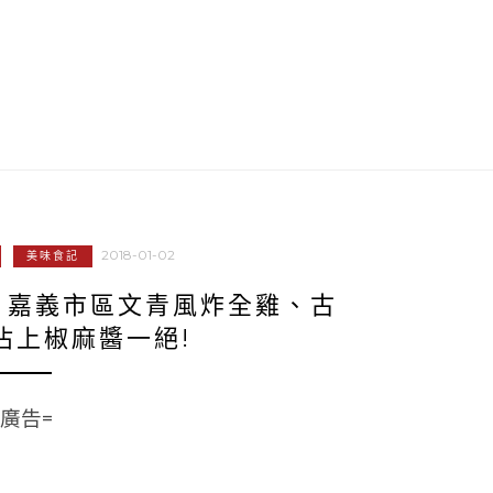
2018-01-02
美味食記
‧嘉義市區文青風炸全雞、古
沾上椒麻醬一絕!
=廣告=