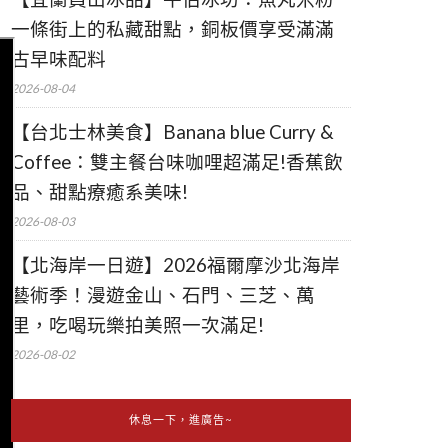
一條街上的私藏甜點，銅板價享受滿滿
古早味配料
2026-08-04
【台北士林美食】Banana blue Curry &
Coffee：雙主餐台味咖哩超滿足!香蕉飲
品、甜點療癒系美味!
2026-08-03
【北海岸一日遊】2026福爾摩沙北海岸
藝術季！漫遊金山、石門、三芝、萬
里，吃喝玩樂拍美照一次滿足!
2026-08-02
休息一下，進廣告~