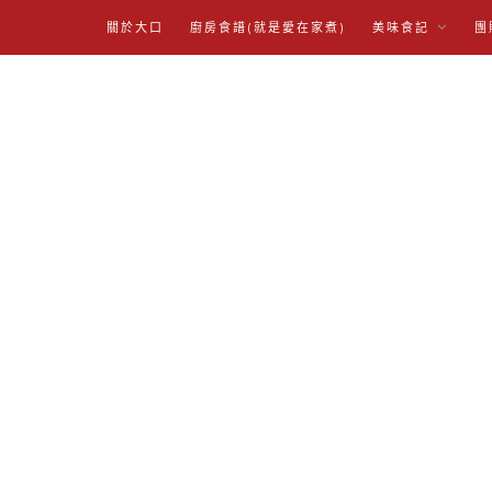
關於大口
廚房食譜(就是愛在家煮)
美味食記
團