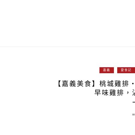
嘉義
愛食記
【嘉義美食】桃城雞排
早味雞排，