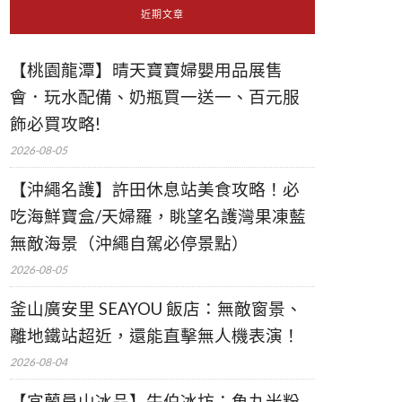
近期文章
【桃園龍潭】晴天寶寶婦嬰用品展售
會．玩水配備、奶瓶買一送一、百元服
飾必買攻略!
2026-08-05
【沖繩名護】許田休息站美食攻略！必
吃海鮮寶盒/天婦羅，眺望名護灣果凍藍
無敵海景（沖繩自駕必停景點）
2026-08-05
釜山廣安里 SEAYOU 飯店：無敵窗景、
離地鐵站超近，還能直擊無人機表演！
2026-08-04
【宜蘭員山冰品】牛伯冰坊：魚丸米粉