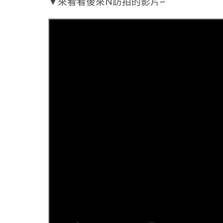
▼來看看後來N訪拍的影片~