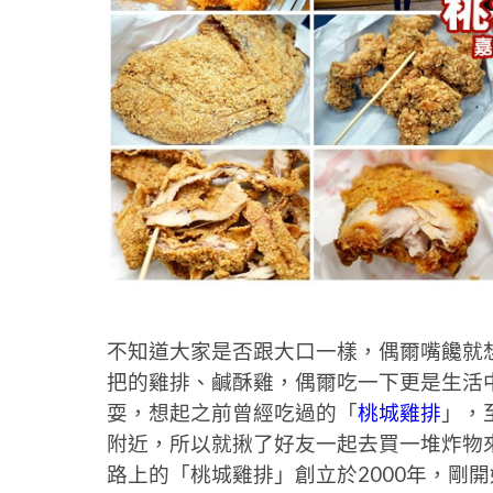
不知道大家是否跟大口一樣，偶爾嘴饞就
把的雞排、鹹酥雞，偶爾吃一下更是生活
耍，想起之前曾經吃過的「
桃城雞排
」，
附近，所以就揪了好友一起去買一堆炸物
路上的「桃城雞排」創立於2000年，剛