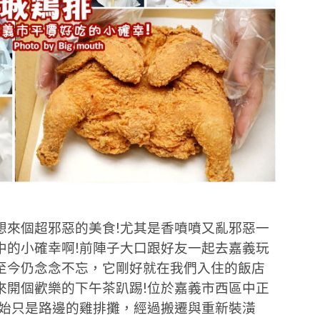
想來個超邪惡的美食!尤其是香噴噴又亂邪惡一
中的小確幸啊!前陣子大口跟好友一起去嘉義玩
至今仍念念不忘，它剛好就在我們入住的飯店
來開個歡樂的下午茶趴踢!位於嘉義市西區中正
開始只是路邊的雞排攤，經過搬遷與重新裝潢