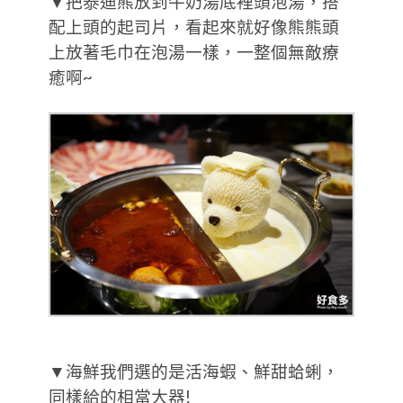
▼把泰迪熊放到牛奶湯底裡頭泡湯，搭
配上頭的起司片，看起來就好像熊熊頭
上放著毛巾在泡湯一樣，一整個無敵療
癒啊~
▼海鮮我們選的是活海蝦、鮮甜蛤蜊，
同樣給的相當大器!