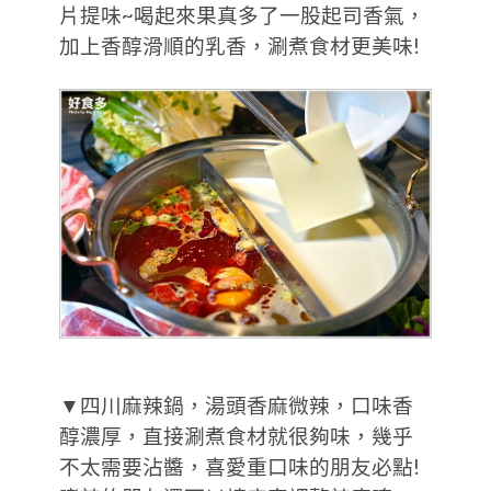
片提味~喝起來果真多了一股起司香氣，
加上香醇滑順的乳香，涮煮食材更美味!
▼四川麻辣鍋，湯頭香麻微辣，口味香
醇濃厚，直接涮煮食材就很夠味，幾乎
不太需要沾醬，喜愛重口味的朋友必點!