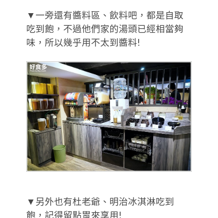
▼一旁還有醬料區、飲料吧，都是自取
吃到飽，不過他們家的湯頭已經相當夠
味，所以幾乎用不太到醬料!
▼另外也有杜老爺、明治冰淇淋吃到
飽，記得留點胃來享用!