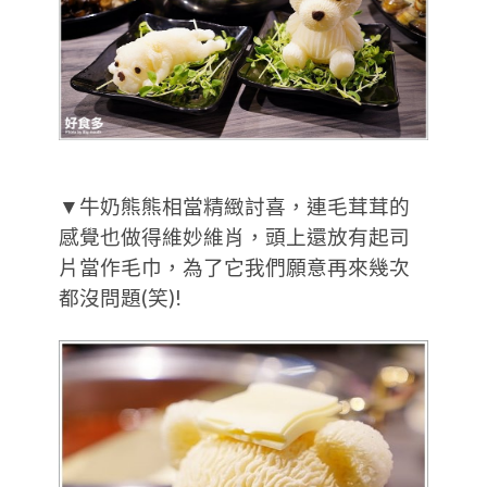
▼牛奶熊熊相當精緻討喜，連毛茸茸的
感覺也做得維妙維肖，頭上還放有起司
片當作毛巾，為了它我們願意再來幾次
都沒問題(笑)!