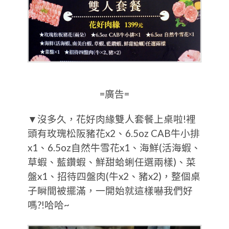
=廣告=
▼沒多久，花好肉緣雙人套餐上桌啦!裡
頭有玫瑰松阪豬花x2、6.5oz CAB牛小排
x1、6.5oz自然牛雪花x1、海鮮(活海蝦、
草蝦、藍鑽蝦、鮮甜蛤蜊任選兩樣)、菜
盤x1、招待四盤肉(牛x2、豬x2)，整個桌
子瞬間被擺滿，一開始就這樣嚇我們好
嗎?!哈哈~