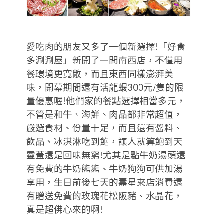
愛吃肉的朋友又多了一個新選擇!「好食
多涮涮屋」新開了一間南西店，不僅用
餐環境更寬敞，而且東西同樣澎湃美
味，開幕期間還有活龍蝦300元/隻的限
量優惠喔!他們家的餐點選擇相當多元，
不管是和牛、海鮮、肉品都非常超值，
嚴選食材、份量十足，而且還有醬料、
飲品、冰淇淋吃到飽，讓人就算飽到天
靈蓋還是回味無窮!尤其是點牛奶湯頭還
有免費的牛奶熊熊、牛奶狗狗可供加湯
享用，生日前後七天的壽星來店消費還
有贈送免費的玫瑰花松阪豬、水晶花，
真是超佛心來的啊!