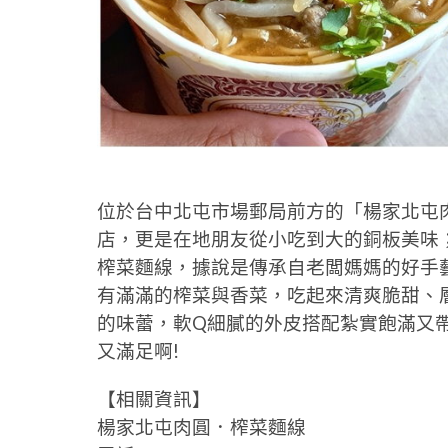
位於台中北屯市場郵局前方的「楊家北屯
店，更是在地朋友從小吃到大的銅板美味
榨菜麵線，據說是傳承自老闆媽媽的好手
有滿滿的榨菜與香菜，吃起來清爽脆甜、
的味蕾，軟Q細膩的外皮搭配紮實飽滿又
又滿足啊!
【相關資訊】
楊家北屯肉圓．榨菜麵線