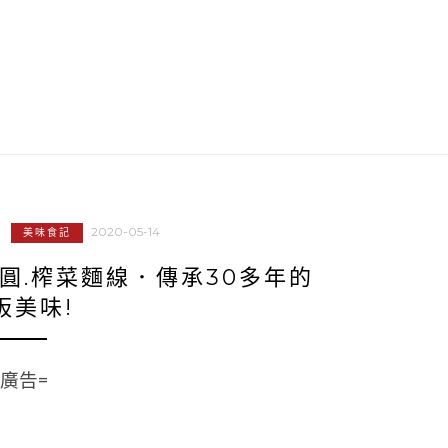
2020-05-14
美味食記
圓.榨菜麵線．傳承30多年的
板美味!
=廣告=