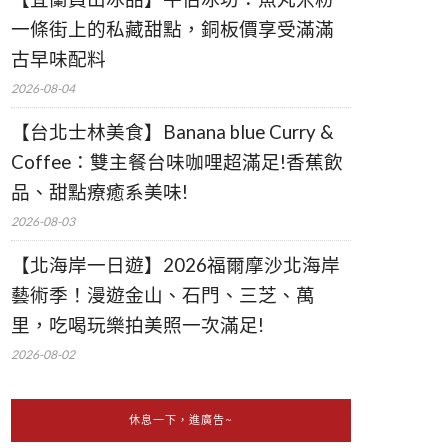
一條街上的私藏甜點，銅板價享受滿滿
古早味配料
2026-08-04
【台北士林美食】Banana blue Curry &
Coffee：雙主餐台味咖哩超滿足!香蕉飲
品、甜點療癒系美味!
2026-08-03
【北海岸一日遊】2026福爾摩沙北海岸
藝術季！漫遊金山、石門、三芝、萬
里，吃喝玩樂拍美照一次滿足!
2026-08-02
休息一下，進廣告~