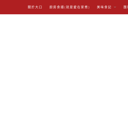
關於大口
廚房食譜(就是愛在家煮)
美味食記
團