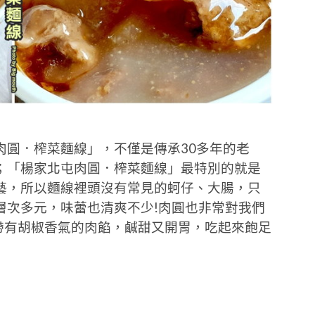
肉圓．榨菜麵線」，不僅是傳承30多年的老
；「楊家北屯肉圓．榨菜麵線」最特別的就是
藝，所以麵線裡頭沒有常見的蚵仔、大腸，只
層次多元，味蕾也清爽不少!肉圓也非常對我們
帶有胡椒香氣的肉餡，鹹甜又開胃，吃起來飽足