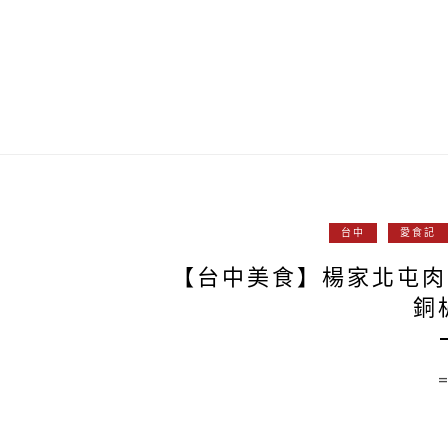
台中
愛食記
【台中美食】楊家北屯肉
銅