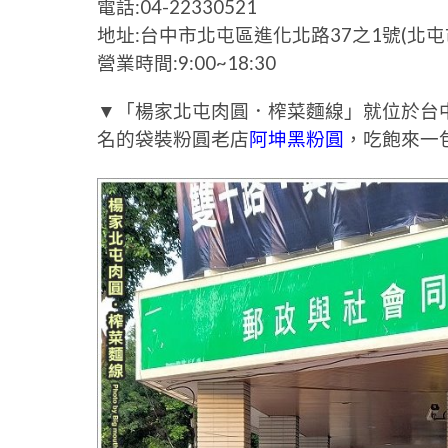
電話:04-22330521
地址:台中市北屯區進化北路37之1號(北
營業時間:9:00~18:30
▼「楊家北屯肉圓．榨菜麵線」就位於台
名的袋裝粉圓老店
阿坤黑粉圓
，吃飽來一包