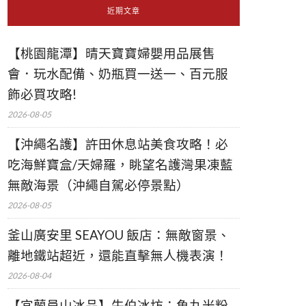
近期文章
【桃園龍潭】晴天寶寶婦嬰用品展售
會．玩水配備、奶瓶買一送一、百元服
飾必買攻略!
2026-08-05
【沖繩名護】許田休息站美食攻略！必
吃海鮮寶盒/天婦羅，眺望名護灣果凍藍
無敵海景（沖繩自駕必停景點）
2026-08-05
釜山廣安里 SEAYOU 飯店：無敵窗景、
離地鐵站超近，還能直擊無人機表演！
2026-08-04
【宜蘭員山冰品】牛伯冰坊：魚丸米粉