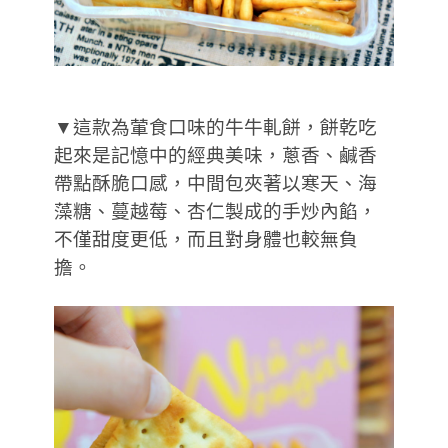
▼這款為葷食口味的牛牛軋餅，餅乾吃
起來是記憶中的經典美味，蔥香、鹹香
帶點酥脆口感，中間包夾著以寒天、海
藻糖、蔓越莓、杏仁製成的手炒內餡，
不僅甜度更低，而且對身體也較無負
擔。