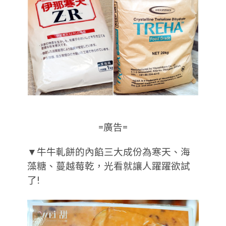
=廣告=
▼牛牛軋餅的內餡三大成份為寒天、海
藻糖、蔓越莓乾，光看就讓人躍躍欲試
了!