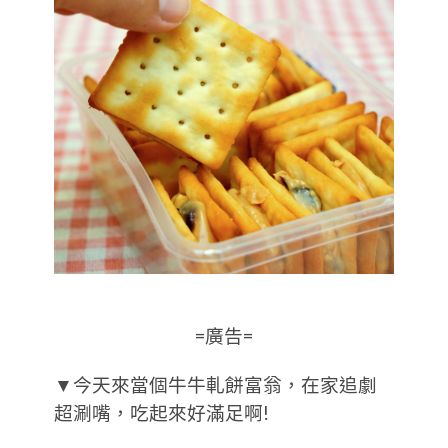
=廣告=
▼今天來當個牛牛軋餅富翁，在家追劇
超涮嘴，吃起來好滿足啊!