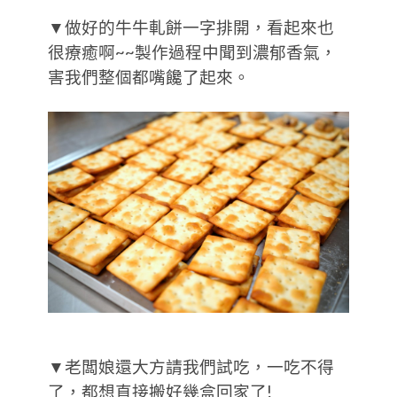
▼做好的牛牛軋餅一字排開，看起來也
很療癒啊~~製作過程中聞到濃郁香氣，
害我們整個都嘴饞了起來。
▼老闆娘還大方請我們試吃，一吃不得
了，都想直接搬好幾盒回家了!