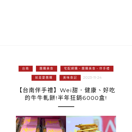
台南
團購美食
宅配網購、團購美食、伴手禮
2023-11-24
就是愛團購
美味食記
【台南伴手禮】Wei甜．健康、好吃
的牛牛軋餅!半年狂銷6000盒!