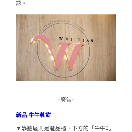
認。
=廣告=
新品 牛牛軋餅
▼靠牆區則是產品櫃，下方的「牛牛軋