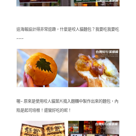
這海報設計得非常逗趣，什麼是咬人貓麵包？我要吃我要吃
~~~
喔~ 原來是使用咬人貓葉片搗入麵糰中製作出來的麵包，內
陷是起司培根！還蠻好吃的呢！