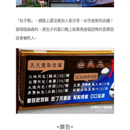
「包子簡」，網路上還沒看到人家分享，似乎是新的店鋪！
搞得陰森森的，買包子的窗口晚上如果再放個恐怖的音樂因
該會嚇死人~
=廣告=