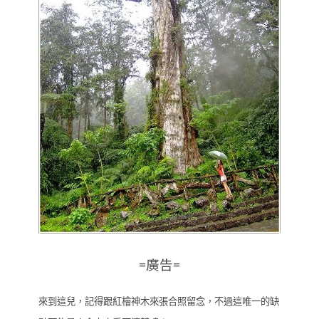
=廣告=
來到這兒，記得跟紅檜神木來張合照留念，不過這唯一的缺