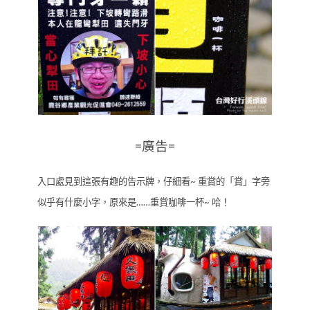
=廣告=
入口處見到這張有趣的告示牌，仔細看~ 重賞的「賞」字旁
似乎有什麼小字，原來是……重賞咖啡一杯~ 哈！