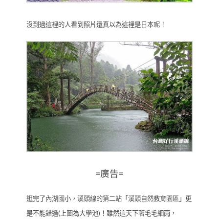
沒到過這裡的人看到照片還真以為這裡是日本呢！
=廣告=
逛完了內湖國小，溪頭線的第二站「溪頭自然教育園區」更
是不能錯過(上圖為大學池)！雖然這天下著毛毛細雨，