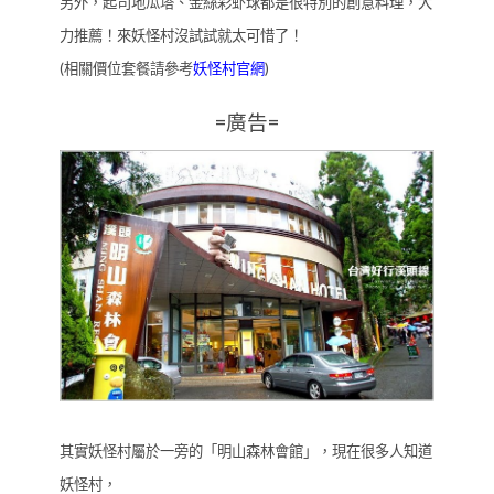
另外，起司地瓜塔、金絲彩虲球都是很特別的創意料理，大
力推薦！來妖怪村沒試試就太可惜了！
(相關價位套餐請參考
妖怪村官網
)
=廣告=
其實妖怪村屬於一旁的「明山森林會館」，現在很多人知道
妖怪村，