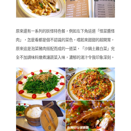
原來還有一系列的妖怪特色餐，例如左下角這道「怪菜醬怪
肉」，怎麼看都是個不認識的菜色，嚐起來甜甜的超開胃，
原來這是泡菜豬肉搭配而成的一道菜，「沙鍋土雞白菜」完
全不加調味料燉煮讓蔬菜入味，濃郁的湯汁令我印象深刻。