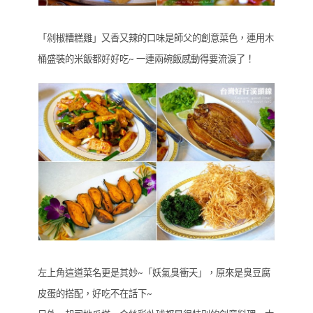
「剁椒糟糕雞」又香又辣的口味是師父的創意菜色，連用木
桶盛裝的米飯都好好吃~ 一連兩碗飯感動得要流淚了！
左上角這道菜名更是其妙~「妖氣臭衝天」，原來是臭豆腐
皮蛋的搭配，好吃不在話下~