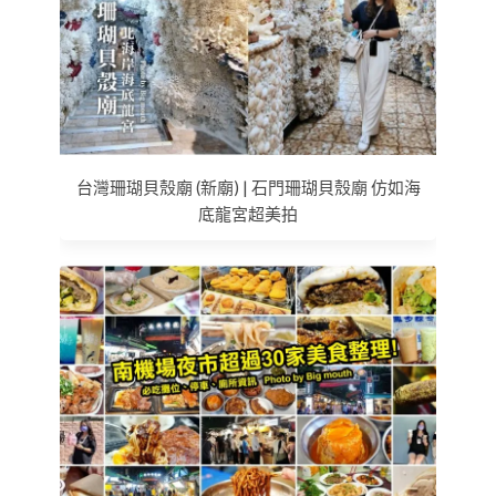
台灣珊瑚貝殼廟 (新廟) | 石門珊瑚貝殼廟 仿如海
底龍宮超美拍