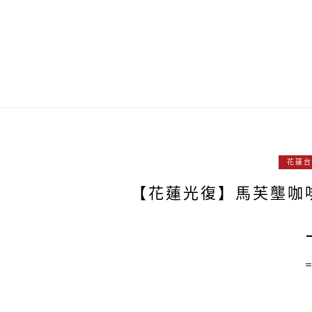
花蓮台
【花蓮光復】馬芙壟咖