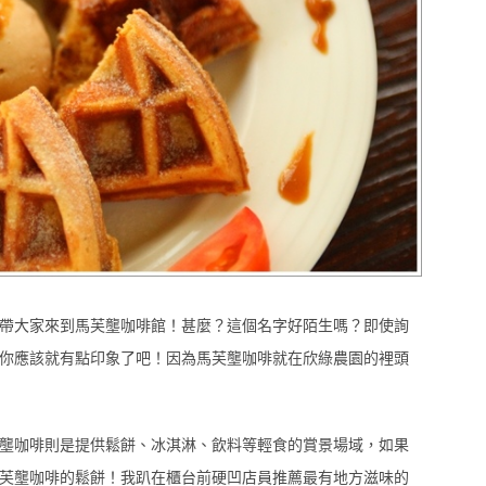
帶大家來到馬芙壟咖啡館！甚麼？這個名字好陌生嗎？即使詢
你應該就有點印象了吧！因為馬芙壟咖啡就在欣綠農園的裡頭
壟咖啡則是提供鬆餅、冰淇淋、飲料等輕食的賞景場域，如果
芙壟咖啡的鬆餅！我趴在櫃台前硬凹店員推薦最有地方滋味的