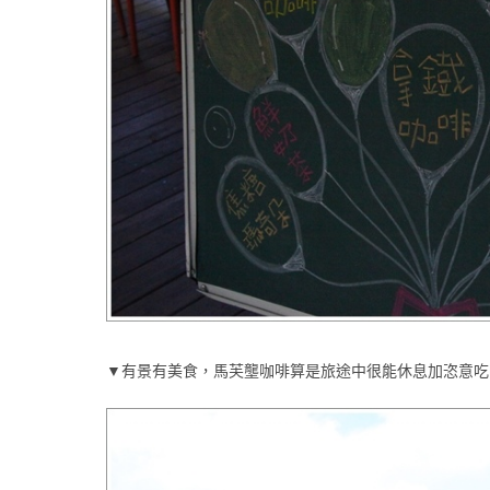
▼有景有美食，馬芙壟咖啡算是旅途中很能休息加恣意吃