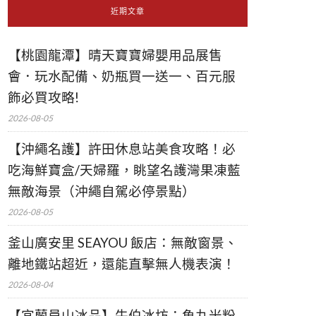
近期文章
【桃園龍潭】晴天寶寶婦嬰用品展售
會．玩水配備、奶瓶買一送一、百元服
飾必買攻略!
2026-08-05
【沖繩名護】許田休息站美食攻略！必
吃海鮮寶盒/天婦羅，眺望名護灣果凍藍
無敵海景（沖繩自駕必停景點）
2026-08-05
釜山廣安里 SEAYOU 飯店：無敵窗景、
離地鐵站超近，還能直擊無人機表演！
2026-08-04
【宜蘭員山冰品】牛伯冰坊：魚丸米粉