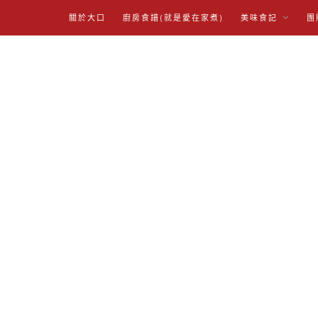
關於大口
廚房食譜(就是愛在家煮)
美味食記
團