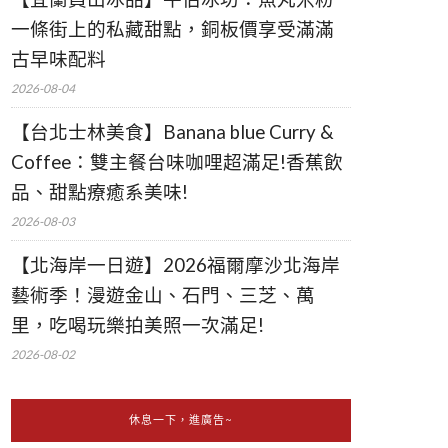
一條街上的私藏甜點，銅板價享受滿滿
古早味配料
2026-08-04
【台北士林美食】Banana blue Curry &
Coffee：雙主餐台味咖哩超滿足!香蕉飲
品、甜點療癒系美味!
2026-08-03
【北海岸一日遊】2026福爾摩沙北海岸
藝術季！漫遊金山、石門、三芝、萬
里，吃喝玩樂拍美照一次滿足!
2026-08-02
休息一下，進廣告~