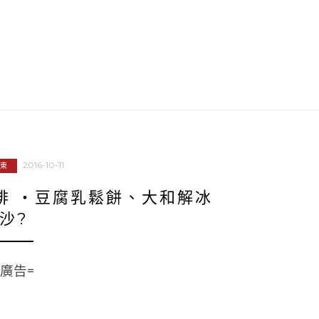
2016-10-11
東
啡 ‧豆腐乳鬆餅、大和解冰
沙?
=廣告=