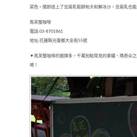
菜色，隨即送上了豆腐乳鬆餅和大和解冰沙，豆腐乳也能
馬芙壟咖啡
電話:03-8701861
地址:花蓮縣光復鄉大全街55號
▼馬芙壟咖啡的選擇多，千萬別點常見的拿鐵、瑪奇朵之
唷！