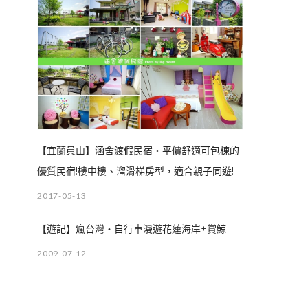
【宜蘭員山】涵舍渡假民宿‧平價舒適可包棟的
優質民宿!樓中樓、溜滑梯房型，適合親子同遊!
2017-05-13
【遊記】瘋台灣‧自行車漫遊花蓮海岸+賞鯨
2009-07-12