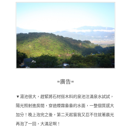
=廣告=
▼
湯池很大，趕緊將石材搭木料的泉池注滿泉水試試，
陽光照射進房間，穿過煙霧裊裊的水面，一整個質感大
加分！晚上泡完之後，第二天起窗我又忍不住就著晨光
再泡了一回，大滿足啊！