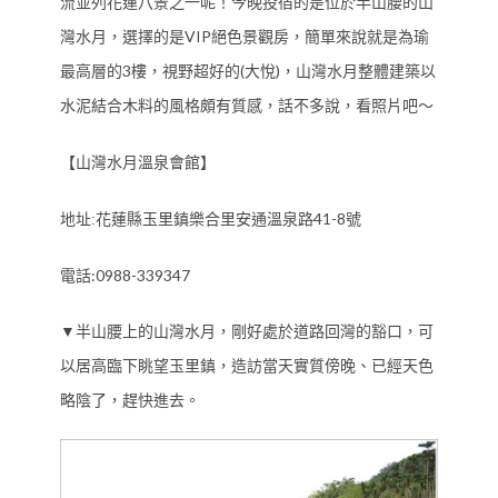
流並列花蓮八景之一呢！今晚投宿的是位於半山腰的山
VIP
灣水月，選擇的是
絕色景觀房，簡單來說就是為瑜
3
(
)
最高層的
樓，視野超好的
大悅
，山灣水月整體建築以
水泥結合木料的風格頗有質感，話不多說，看照片吧～
【山灣水月溫泉會館】
41-8
地址:花蓮縣玉里鎮樂合里安通溫泉路
號
電話:0988-339347
▼
半山腰上的山灣水月，剛好處於道路回灣的豁口，可
以居高臨下眺望玉里鎮，造訪當天實質傍晚、已經天色
略陰了，趕快進去。