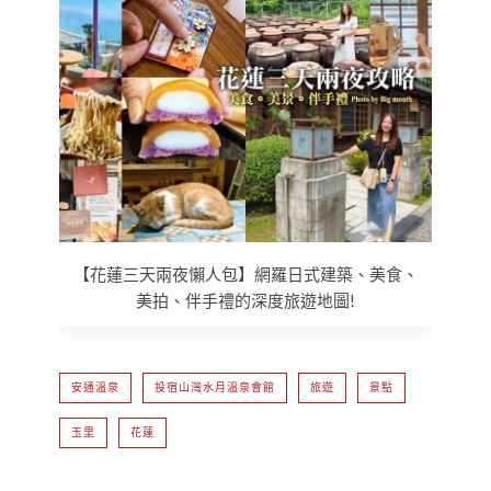
【花蓮三天兩夜懶人包】網羅日式建築、美食、
美拍、伴手禮的深度旅遊地圖!
安通溫泉
投宿山灣水月溫泉會館
旅遊
景點
玉里
花蓮