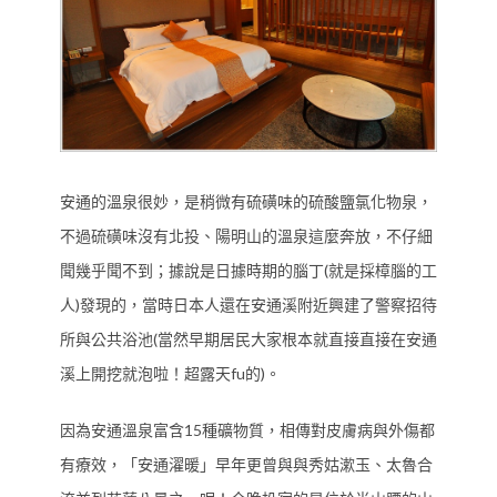
安通的溫泉很妙，是稍微有硫磺味的硫酸鹽氯化物泉，
不過硫磺味沒有北投、陽明山的溫泉這麼奔放，不仔細
(
聞幾乎聞不到；據說是日據時期的腦丁
就是採樟腦的工
)
人
發現的，當時日本人還在安通溪附近興建了警察招待
(
所與公共浴池
當然早期居民大家根本就直接直接在安通
fu
)
溪上開挖就泡啦！超露天
的
。
15
因為安通溫泉富含
種礦物質，相傳對皮膚病與外傷都
有療效，「安通濯暖」早年更曾與與秀姑漱玉、太魯合