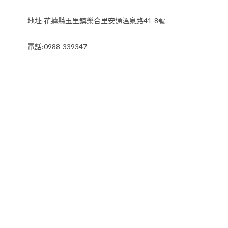
41-8
地址:花蓮縣玉里鎮樂合里安通溫泉路
號
電話:0988-339347