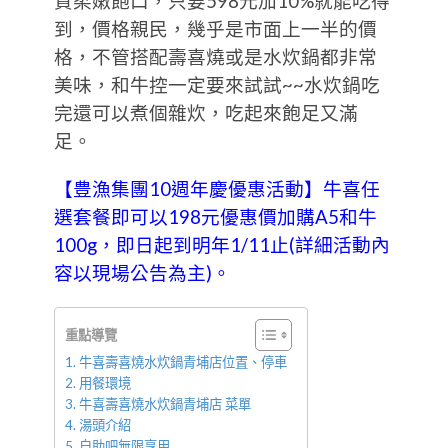
質柔嫩飽口，只要598元加10%就能吃得
到，價格親民，幾乎是市面上一半的價
格，不管搭配壽喜燒或是水炊鍋都非常
美味，和牛控一定要來試試~~水炊鍋吃
完還可以煮個雜炊，吃起來飽足又滿
足。
【豊漁集團10週年慶優惠活動】牛喜任
選套餐即可以198元優惠價加購A5和牛
100g，即日起到明年1/11止(詳細活動內
容以現場公告為主)。
重點導覽
牛喜壽喜燒水炊鍋青埔店位置、停車
用餐環境
牛喜壽喜燒水炊鍋青埔店 菜單
湯頭介紹
自助吧無限享用