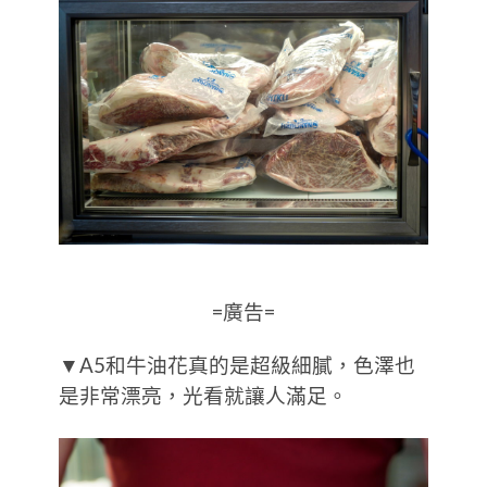
=廣告=
▼A5和牛油花真的是超級細膩，色澤也
是非常漂亮，光看就讓人滿足。