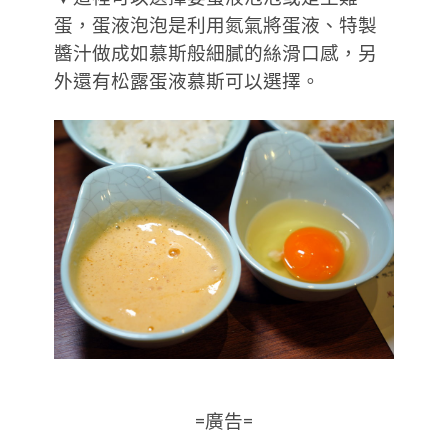
蛋，蛋液泡泡是利用氮氣將蛋液、特製
醬汁做成如慕斯般細膩的絲滑口感，另
外還有松露蛋液慕斯可以選擇。
=廣告=