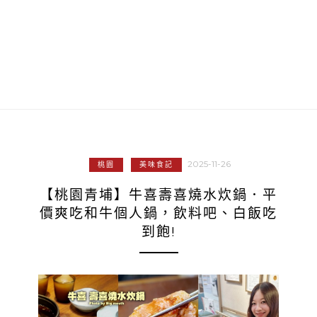
2025-11-26
桃園
美味食記
【桃園青埔】牛喜壽喜燒水炊鍋．平
價爽吃和牛個人鍋，飲料吧、白飯吃
到飽!