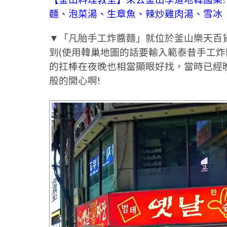
麵、泡菜湯、生章魚、辣炒雞肉湯、雪冰
▼「凡胎手工炸醬麵」就位於釜山樂天百貨
到(使用韓巢地圖的話要輸入範泰昔手工炸
的扛棒在夜晚也相當顯眼好找，當時已經
般的開心啊!