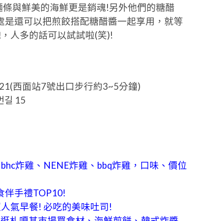
麵條與鮮美的海鮮更是銷魂!另外他們的糖醋
處是還可以把煎餃搭配糖醋醬一起享用，就等
，人多的話可以試試啦(笑)!
1(西面站7號出口步行約3~5分鐘)
길 15
hc炸雞、NENE炸雞、bbq炸雞，口味、價位
手禮TOP10!
 韓國超人氣早餐! 必吃的美味吐司!
 逛札嘎其市場買食材、海鮮煎餅、韓式炸醬