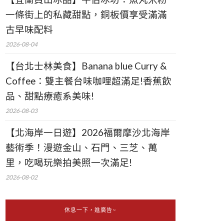
一條街上的私藏甜點，銅板價享受滿滿
古早味配料
2026-08-04
【台北士林美食】Banana blue Curry &
Coffee：雙主餐台味咖哩超滿足!香蕉飲
品、甜點療癒系美味!
2026-08-03
【北海岸一日遊】2026福爾摩沙北海岸
藝術季！漫遊金山、石門、三芝、萬
里，吃喝玩樂拍美照一次滿足!
2026-08-02
休息一下，進廣告~