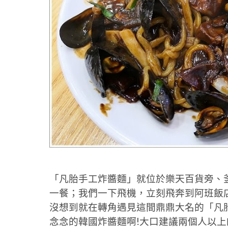
「凡胎手工炸醬麵」就位於樂天百貨旁、
一餐；我們一下飛機，立刻飛奔到阿班飯店C
沒想到就在轉角遇見這間鼎鼎大名的「凡
念念的韓國炸醬麵啊!大口建議兩個人以