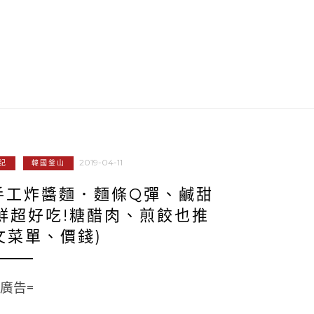
2019-04-11
記
韓國釜山
手工炸醬麵．麵條Q彈、鹹甜
鮮超好吃!糖醋肉、煎餃也推
文菜單、價錢)
=廣告=