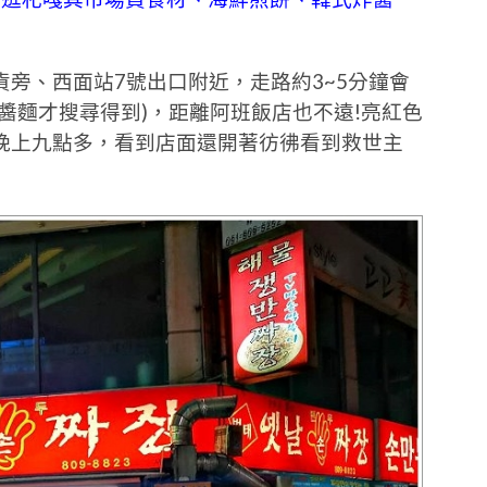
旁、西面站7號出口附近，走路約3~5分鐘會
醬麵才搜尋得到)，距離阿班飯店也不遠!亮紅色
晚上九點多，看到店面還開著彷彿看到救世主