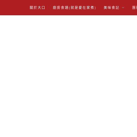
關於大口
廚房食譜(就是愛在家煮)
美味食記
團