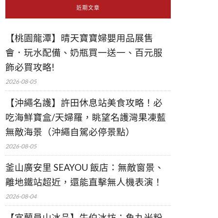
近期文章
【桃園龍潭】晴天寶寶婦嬰用品展售
會．玩水配備、奶瓶買一送一、百元服
飾必買攻略!
2026-08-05
【沖繩名護】許田休息站美食攻略！必
吃海鮮寶盒/天婦羅，眺望名護灣果凍藍
無敵海景（沖繩自駕必停景點）
2026-08-05
釜山廣安里 SEAYOU 飯店：無敵窗景、
離地鐵站超近，還能直擊無人機表演！
2026-08-04
【宜蘭員山冰品】牛伯冰坊：魚丸米粉