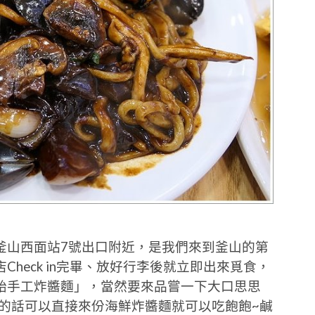
釜山西面站7號出口附近，是我們來到釜山的第
heck in完畢、放好行李後就立即出來覓食，
胎手工炸醬麵」，當然要來品嘗一下大口思思
上的話可以直接來份海鮮炸醬麵就可以吃飽飽~鹹