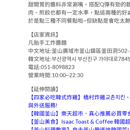
甜開胃的醬料非常涮嘴，搭配Q彈有勁的
肉、煎餃也都有一定水準，點這兩種的好
於是點三種不同餐點啦~但缺點是會吃太飽
【店家資訊】
凡胎手工炸醬麵
中文地址:釜山廣域市釜山鎮區釜田洞502-2
韓文地址:부산광역시 부산진구 가야대로784번
電話:051-8098823
營業時間:10:00~22:30
【延伸閱讀】
【四家必吃韓式炸雞】橋村炸雞교촌치킨、b
與外送服務!
【韓國釜山】樂天超市．真心推薦必買零食伴
【釜山美食】Isaac Toast & Coffee
【釜山料理教室】來去釜山學道地韓國菜!