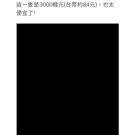
這一隻是3000韓元(台幣約84元)，也太
便宜了!