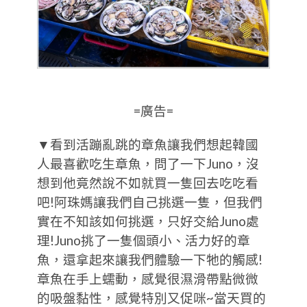
=廣告=
▼看到活蹦亂跳的章魚讓我們想起韓國
人最喜歡吃生章魚，問了一下Juno，沒
想到他竟然說不如就買一隻回去吃吃看
吧!阿珠媽讓我們自己挑選一隻，但我們
實在不知該如何挑選，只好交給Juno處
理!Juno挑了一隻個頭小、活力好的章
魚，還拿起來讓我們體驗一下牠的觸感!
章魚在手上蠕動，感覺很濕滑帶點微微
的吸盤黏性，感覺特別又促咪~當天買的