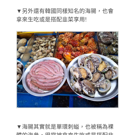
▼另外還有韓國同樣知名的海腸，也會
拿來生吃或是搭配韭菜享用!
▼海腸其實就是單環刺螠，也被稱為裸