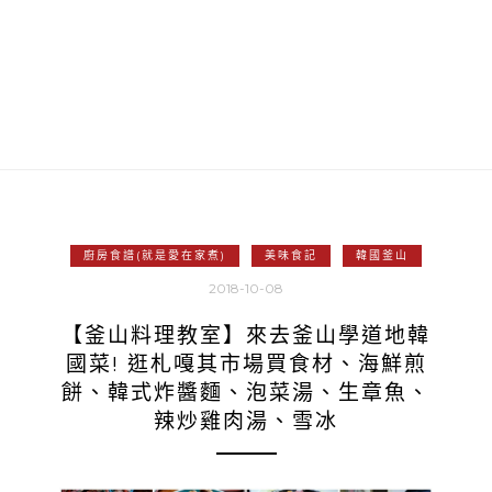
廚房食譜(就是愛在家煮)
美味食記
韓國釜山
2018-10-08
【釜山料理教室】來去釜山學道地韓
國菜! 逛札嘎其市場買食材、海鮮煎
餅、韓式炸醬麵、泡菜湯、生章魚、
辣炒雞肉湯、雪冰