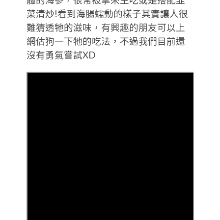
體的海參，很常被拿來生吃或是搭配韭
菜清炒!看到海腸蠕動的樣子其實讓人很
難猜透牠的滋味，有興趣的朋友可以上
網估狗一下牠的吃法，不過我們目前還
沒有勇氣嘗試XD