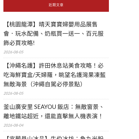
近期文章
【桃園龍潭】晴天寶寶婦嬰用品展售
會．玩水配備、奶瓶買一送一、百元服
飾必買攻略!
2026-08-05
【沖繩名護】許田休息站美食攻略！必
吃海鮮寶盒/天婦羅，眺望名護灣果凍藍
無敵海景（沖繩自駕必停景點）
2026-08-05
釜山廣安里 SEAYOU 飯店：無敵窗景、
離地鐵站超近，還能直擊無人機表演！
2026-08-04
【宜蘭員山冰品】牛伯冰坊：魚丸米粉