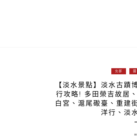
北部
國
【淡水景點】淡水古蹟
行攻略! 多田榮吉故居
白宮、滬尾礮臺、重建
洋行、淡