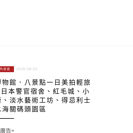
2025-06-20
內旅遊
博物館．八景點一日美拍輕旅
、日本警官宿舍、紅毛城、小
街、淡水藝術工坊、得忌利士
水海關碼頭園區
=廣告=