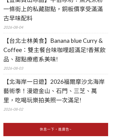
一條街上的私藏甜點，銅板價享受滿滿
古早味配料
2026-08-04
【台北士林美食】Banana blue Curry &
Coffee：雙主餐台味咖哩超滿足!香蕉飲
品、甜點療癒系美味!
2026-08-03
【北海岸一日遊】2026福爾摩沙北海岸
藝術季！漫遊金山、石門、三芝、萬
里，吃喝玩樂拍美照一次滿足!
2026-08-02
休息一下，進廣告~