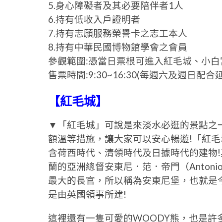
5.身心障礙者及其必要陪伴者1人
6.持有低收入戶證明者
7.持有志願服務榮譽卡之志工本人
8.持有中華民國博物館學會之會員
參觀範圍:憑當日票根可進入紅毛城、小
售票時間:9:30~16:30(每週六及週日配
【紅毛城】
▼「紅毛城」可說是來淡水必逛的景點之
額溫等措施，讓大家可以安心暢遊!「紅
含荷西時代、清領時代及日據時代的建物!
蘭的亞洲總督安東尼．范．帝門（Antonio
最大的長官，所以稱為安東尼堡，也就是
是由英國領事所建!
這裡還有一隻可愛的WOODY熊，也是許