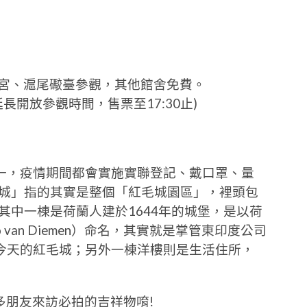
白宮、滬尾礮臺參觀，其他館舍免費。
合延長開放參觀時間，售票至17:30止)
一，疫情期間都會實施實聯登記、戴口罩、量
毛城」指的其實是整個「紅毛城園區」，裡頭包
其中一棟是荷蘭人建於1644年的城堡，是以荷
 van Diemen）命名，其實就是掌管東印度公司
今天的紅毛城；另外一棟洋樓則是生活住所，
多朋友來訪必拍的吉祥物唷!