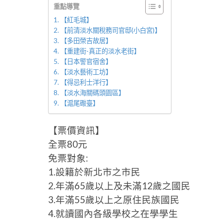
重點導覽
【紅毛城】
【前清淡水關稅務司官邸(小白宮)】
【多田榮吉故居】
【重建街-真正的淡水老街】
【日本警官宿舍】
【淡水藝術工坊】
【得忌利士洋行】
【淡水海關碼頭園區】
【滬尾礮臺】
【票價資訊】
全票80元
免票對象:
1.設籍於新北市之市民
2.年滿65歲以上及未滿12歲之國民
3.年滿55歲以上之原住民族國民
4.就讀國內各級學校之在學學生