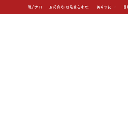
關於大口
廚房食譜(就是愛在家煮)
美味食記
團