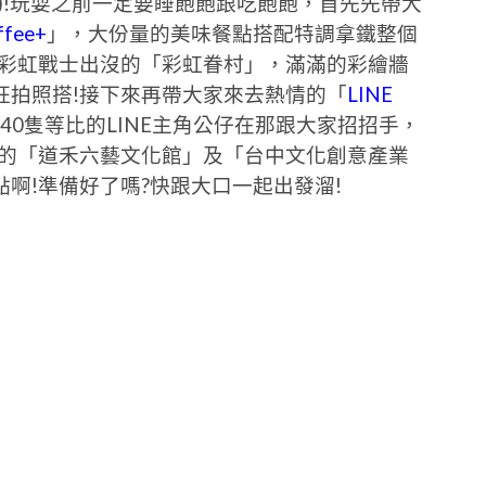
)!玩耍之前一定要睡飽飽跟吃飽飽，首先先帶大
fee+
」，大份量的美味餐點搭配特調拿鐵整個
有彩虹戰士出沒的「彩虹眷村」，滿滿的彩繪牆
狂拍照搭!接下來再帶大家來去熱情的「
LINE
40隻等比的LINE主角公仔在那跟大家招招手，
外的「道禾六藝文化館」及「台中文化創意產業
啊!準備好了嗎?快跟大口一起出發溜!