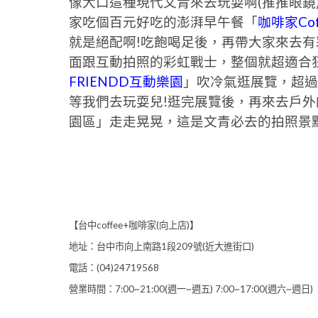
像大口這種現代文青來去玩耍啊(推推眼鏡
家吃個百元好吃的澎湃早午餐「
咖啡家Cof
就是絕配啊!吃飽喝足後，再帶大家來去
面跟互動拍照的彩虹戰士，整個就超適合
FRIENDD互動樂園
」吹冷氣逛展覽，超過
等我們去玩耍兒!逛完展覽後，再來去戶
園區」走走晃晃，這是文青必去的拍照景點
【台中coffee+咖啡家(向上店)】
地址：台中市向上南路1段209號(近大進街口)
電話：(04)24719568
營業時間：7:00~21:00(週一~週五) 7:00~17:00(週六~週日)