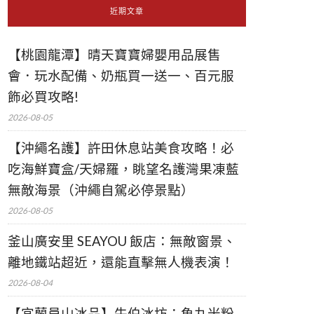
近期文章
【桃園龍潭】晴天寶寶婦嬰用品展售
會．玩水配備、奶瓶買一送一、百元服
飾必買攻略!
2026-08-05
【沖繩名護】許田休息站美食攻略！必
吃海鮮寶盒/天婦羅，眺望名護灣果凍藍
無敵海景（沖繩自駕必停景點）
2026-08-05
釜山廣安里 SEAYOU 飯店：無敵窗景、
離地鐵站超近，還能直擊無人機表演！
2026-08-04
【宜蘭員山冰品】牛伯冰坊：魚丸米粉