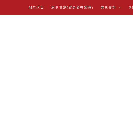
關於大口
廚房食譜(就是愛在家煮)
美味食記
團