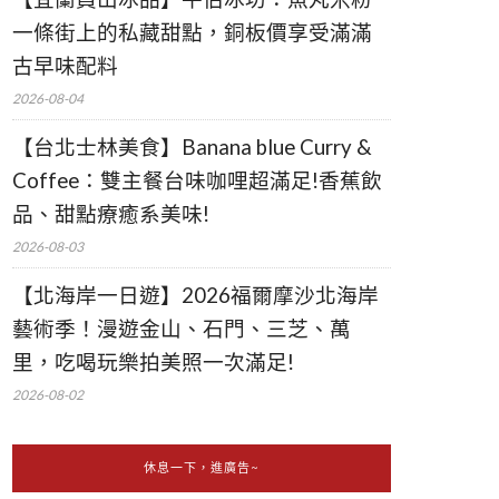
一條街上的私藏甜點，銅板價享受滿滿
古早味配料
2026-08-04
【台北士林美食】Banana blue Curry &
Coffee：雙主餐台味咖哩超滿足!香蕉飲
品、甜點療癒系美味!
2026-08-03
【北海岸一日遊】2026福爾摩沙北海岸
藝術季！漫遊金山、石門、三芝、萬
里，吃喝玩樂拍美照一次滿足!
2026-08-02
休息一下，進廣告~