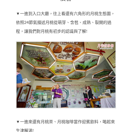
▼一進到入口大廳，往上看還有六角形的月桃生態圖，
依照24節氣描述月桃從萌芽、含苞、成熟、裂開的過
程，讓我們對月桃有初步的認識與了解!
▼一進來還有月桃茶、月桃咖啡當作迎賓飲料，喝起來
生津解渴!