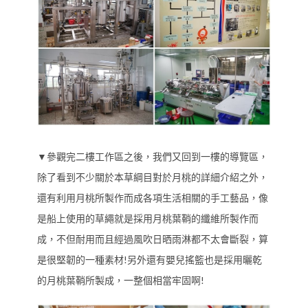
▼參觀完二樓工作區之後，我們又回到一樓的導覽區，
除了看到不少關於本草綱目對於月桃的詳細介紹之外，
還有利用月桃所製作而成各項生活相關的手工藝品，像
是船上使用的草繩就是採用月桃葉鞘的纖維所製作而
成，不但耐用而且經過風吹日晒雨淋都不太會斷裂，算
是很堅韌的一種素材!另外還有嬰兒搖籃也是採用曬乾
的月桃葉鞘所製成，一整個相當牢固啊!