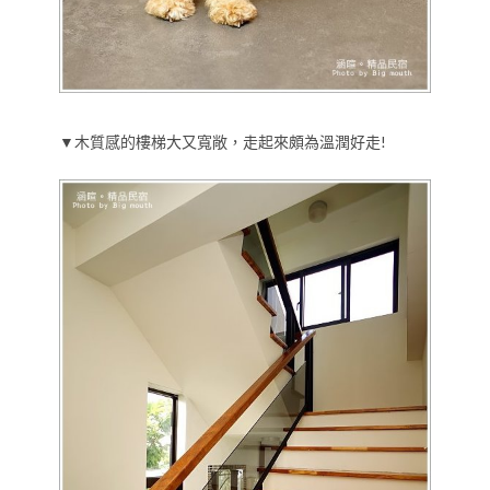
▼木質感的樓梯大又寬敞，走起來頗為溫潤好走!