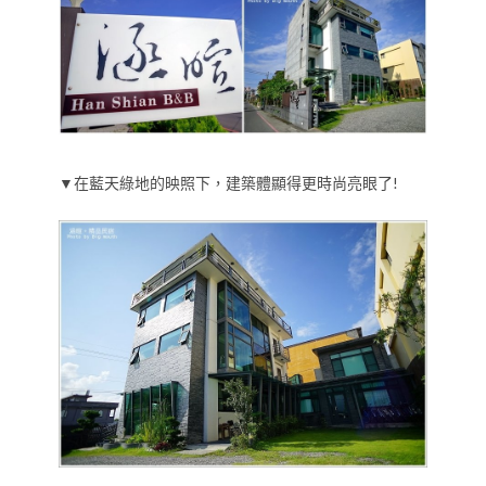
▼在藍天綠地的映照下，建築體顯得更時尚亮眼了!