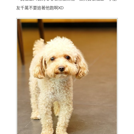
友千萬不要追著他跑啊XD