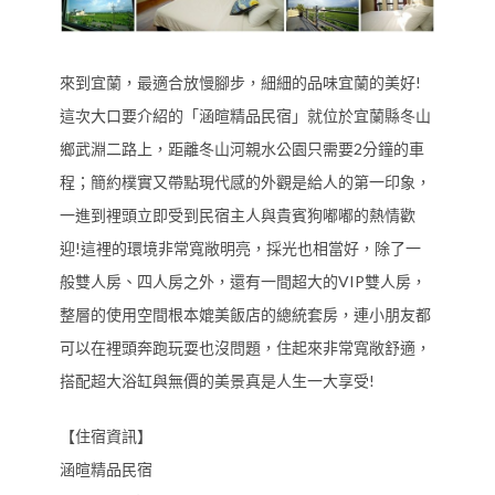
來到宜蘭，最適合放慢腳步，細細的品味宜蘭的美好!
這次大口要介紹的「涵暄精品民宿」就位於宜蘭縣冬山
鄉武淵二路上，距離冬山河親水公園只需要2分鐘的車
程；簡約樸實又帶點現代感的外觀是給人的第一印象，
一進到裡頭立即受到民宿主人與貴賓狗嘟嘟的熱情歡
迎!這裡的環境非常寬敞明亮，採光也相當好，除了一
般雙人房、四人房之外，還有一間超大的VIP雙人房，
整層的使用空間根本媲美飯店的總統套房，連小朋友都
可以在裡頭奔跑玩耍也沒問題，住起來非常寬敞舒適，
搭配超大浴缸與無價的美景真是人生一大享受!
【住宿資訊】
涵暄精品民宿