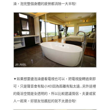
澡，泡完整個身體的疲勞都消除一大半啦!
▼如果想要邊泡澡邊看電視也可以，把電視旋轉過來即
可，只是聲音會有點小XD因為距離有點太遠…另外這裡
的衛浴空間是全透明的，所以比較建議情侶、夫妻或家
人一起來，好朋友怕尷尬的就不太適合啦!