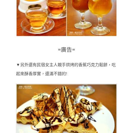
=廣告=
▼另外還有民宿女主人親手烘烤的香蕉巧克力鬆餅，吃
起來酥香厚實，還滿不錯的!