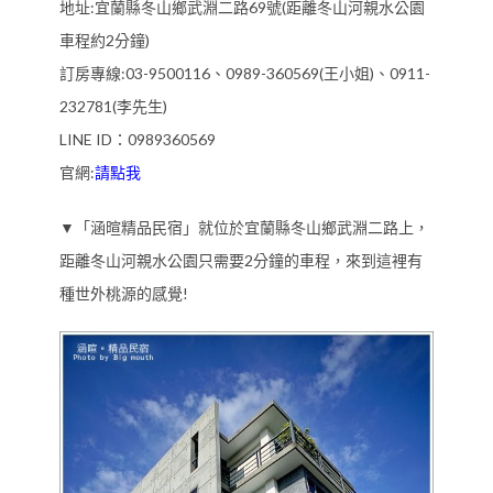
地址:宜蘭縣冬山鄉武淵二路69號(距離冬山河親水公園
車程約2分鐘)
訂房專線:03-9500116、0989-360569(王小姐)、0911-
232781(李先生)
LINE ID：0989360569
官網:
請點我
▼「涵暄精品民宿」就位於宜蘭縣冬山鄉武淵二路上，
距離冬山河親水公園只需要2分鐘的車程，來到這裡有
種世外桃源的感覺!