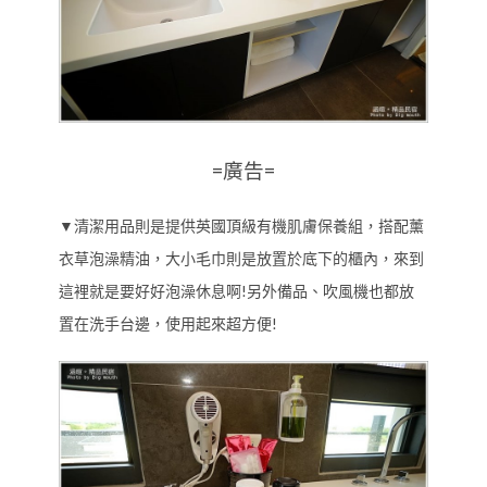
=廣告=
▼清潔用品則是提供英國頂級有機肌膚保養組，搭配薰
衣草泡澡精油，大小毛巾則是放置於底下的櫃內，來到
這裡就是要好好泡澡休息啊!另外備品、吹風機也都放
置在洗手台邊，使用起來超方便!