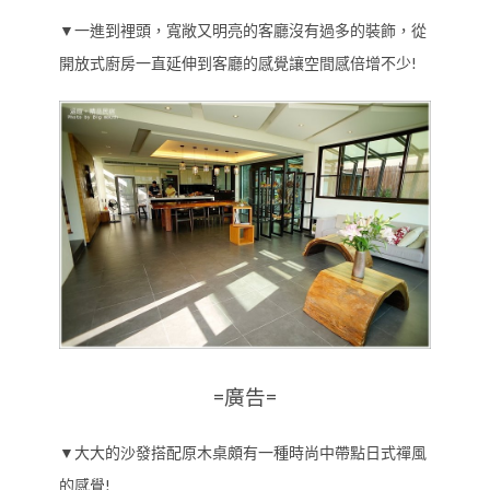
▼一進到裡頭，寬敞又明亮的客廳沒有過多的裝飾，從
開放式廚房一直延伸到客廳的感覺讓空間感倍增不少!
=廣告=
▼大大的沙發搭配原木桌頗有一種時尚中帶點日式禪風
的感覺!