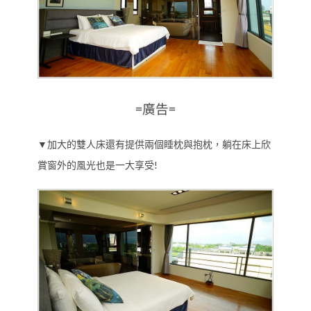
=廣告=
▼加大的雙人床還有提供兩個睡枕與抱枕，躺在床上欣
賞窗外的風光也是一大享受!