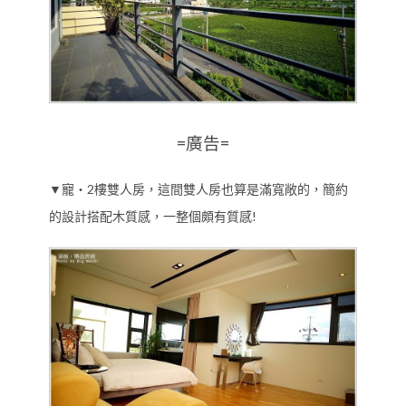
=廣告=
▼寵‧2樓雙人房，這間雙人房也算是滿寬敞的，簡約
的設計搭配木質感，一整個頗有質感!