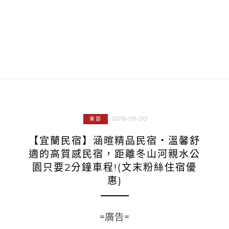
2016-09-20
東部
【宜蘭民宿】涵暄精品民宿‧溫馨舒
適的高質感民宿，距離冬山河親水公
園只要2分鐘車程!(文末粉絲住宿優
惠)
=廣告=