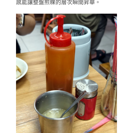
感能讓整盤煎粿的層次瞬間昇華。