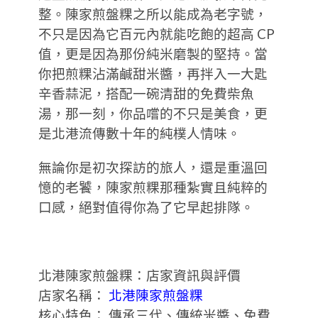
整。陳家煎盤粿之所以能成為老字號，
不只是因為它百元內就能吃飽的超高 CP
值，更是因為那份純米磨製的堅持。當
你把煎粿沾滿鹹甜米醬，再拌入一大匙
辛香蒜泥，搭配一碗清甜的免費柴魚
湯，那一刻，你品嚐的不只是美食，更
是北港流傳數十年的純樸人情味。
無論你是初次探訪的旅人，還是重溫回
憶的老饕，陳家煎粿那種紮實且純粹的
口感，絕對值得你為了它早起排隊。
北港陳家煎盤粿：店家資訊與評價
店家名稱：
北港陳家煎盤粿
核心特色： 傳承三代、傳統米醬、免費