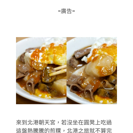
=廣告=
來到北港朝天宮，若沒坐在圓凳上吃過
這盤熱騰騰的煎粿，北港之旅就不算完