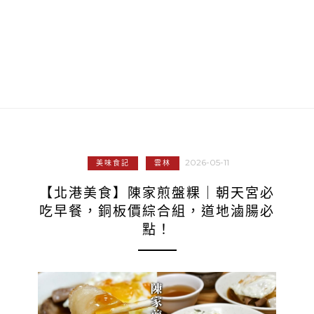
2026-05-11
美味食記
雲林
【北港美食】陳家煎盤粿｜朝天宮必
吃早餐，銅板價綜合組，道地滷腸必
點！