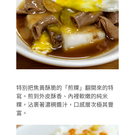
特別把焦黃酥脆的「煎粿」翻開來的特
寫。煎到外皮酥香、內裡軟嫩的純米
粿，沾裹著濃稠醬汁，口感層次極其豐
富。