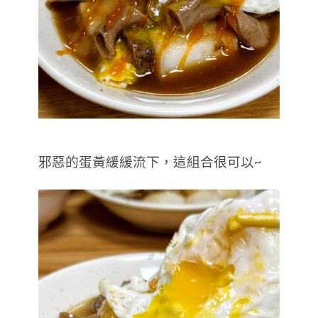
邪惡的蛋黃緩緩流下，這組合很可以~