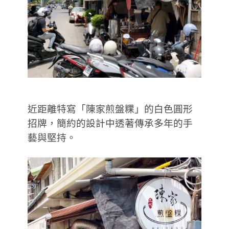
近距離特寫「陳家煎盤粿」的白色圓形
招牌，簡約的設計中透著傳承多年的手
藝與堅持。