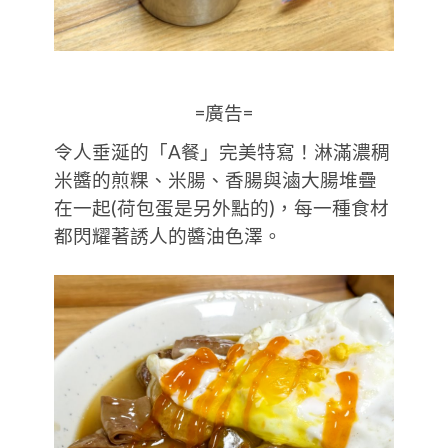
=廣告=
令人垂涎的「A餐」完美特寫！淋滿濃稠
米醬的煎粿、米腸、香腸與滷大腸堆疊
在一起(荷包蛋是另外點的)，每一種食材
都閃耀著誘人的醬油色澤。