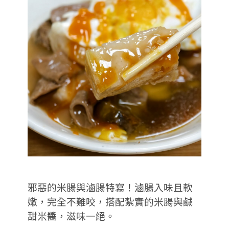
邪惡的米腸與滷腸特寫！滷腸入味且軟
嫩，完全不難咬，搭配紮實的米腸與鹹
甜米醬，滋味一絕。