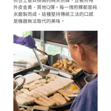
煎台上整齊排開的純米煎粿，正被煎得
外皮金黃、質地Q彈。每一塊煎粿都是純
米磨製而成，這種堅持傳統工法的口感
是機器無法取代的美味。