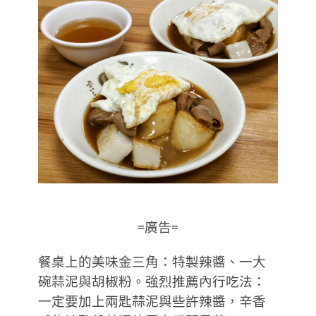
=廣告=
餐桌上的美味金三角：特製辣醬、一大
碗蒜泥與胡椒粉。強烈推薦內行吃法：
一定要加上兩匙蒜泥與些許辣醬，辛香