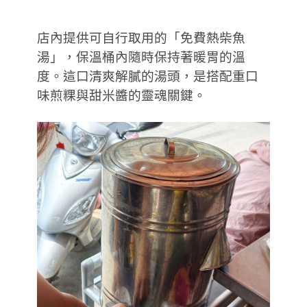
店內提供可自行取用的「免費熱柴魚
湯」，保溫桶內隨時保持著暖胃的溫
度。這口清爽解膩的湯頭，是搭配重口
味煎粿與甜米醬的靈魂關鍵。