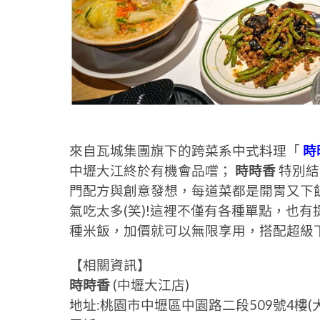
來自瓦城集團旗下的跨菜系中式料理「
時
中壢大江終於有機會品嚐；
時時香
特別結
門配方與創意發想，每道菜都是開胃又下
氣吃太多(笑)!這裡不僅有各種單點，也
種米飯，加價就可以無限享用，搭配超級
【相關資訊】
時時香
(中壢大江店)
地址:桃園市中壢區中園路二段509號4樓