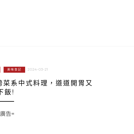
2024-03-21
美味食記
跨菜系中式料理，道道開胃又
下飯!
=廣告=