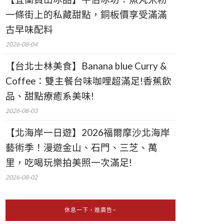
一條街上的私藏甜點，銅板價享受滿滿
古早味配料
2026-08-04
【台北士林美食】Banana blue Curry &
Coffee：雙主餐台味咖哩超滿足!香蕉飲
品、甜點療癒系美味!
2026-08-03
【北海岸一日遊】2026福爾摩沙北海岸
藝術季！漫遊金山、石門、三芝、萬
里，吃喝玩樂拍美照一次滿足!
2026-08-02
休息一下，進廣告~