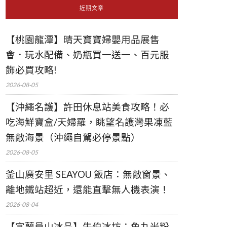
近期文章
【桃園龍潭】晴天寶寶婦嬰用品展售
會．玩水配備、奶瓶買一送一、百元服
飾必買攻略!
2026-08-05
【沖繩名護】許田休息站美食攻略！必
吃海鮮寶盒/天婦羅，眺望名護灣果凍藍
無敵海景（沖繩自駕必停景點）
2026-08-05
釜山廣安里 SEAYOU 飯店：無敵窗景、
離地鐵站超近，還能直擊無人機表演！
2026-08-04
【宜蘭員山冰品】牛伯冰坊：魚丸米粉