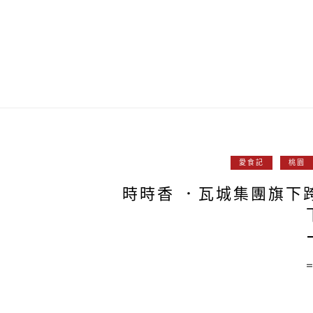
愛食記
桃園
時時香 ．瓦城集團旗下