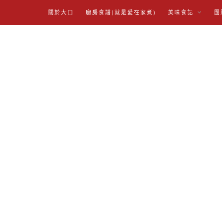
關於大口
廚房食譜(就是愛在家煮)
美味食記
團