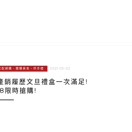
2021-09-02
宅配網購、團購美食、伴手禮
產銷履歷文旦禮盒一次滿足!
9/8限時搶購!