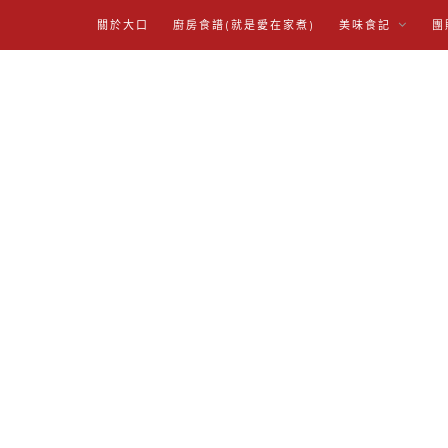
關於大口
廚房食譜(就是愛在家煮)
美味食記
團