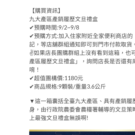
【購買資訊】
九大產區產銷履歷文旦禮盒
✔預購時間:9/2~9/8
✔預購方式:加入住家附近全家便利商店的「
記，等店舖群組通知即可到門市付款取貨
✌如果店長團購群組上沒有看到這箱，也
產區履歷文旦禮盒」，詢問店長是否還有
唷！
✔超值團構價:1180元
✔商品規格:9顆裝/重量3.6公斤
▼這一箱囊括全臺九大產區、具有產銷履
身，由行政院農委會農糧署輔導的文旦策
上最強文旦禮盒無誤啊!