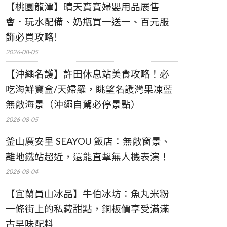
【桃園龍潭】晴天寶寶婦嬰用品展售
會．玩水配備、奶瓶買一送一、百元服
飾必買攻略!
2026-08-05
【沖繩名護】許田休息站美食攻略！必
吃海鮮寶盒/天婦羅，眺望名護灣果凍藍
無敵海景（沖繩自駕必停景點）
2026-08-05
釜山廣安里 SEAYOU 飯店：無敵窗景、
離地鐵站超近，還能直擊無人機表演！
2026-08-04
【宜蘭員山冰品】牛伯冰坊：魚丸米粉
一條街上的私藏甜點，銅板價享受滿滿
古早味配料