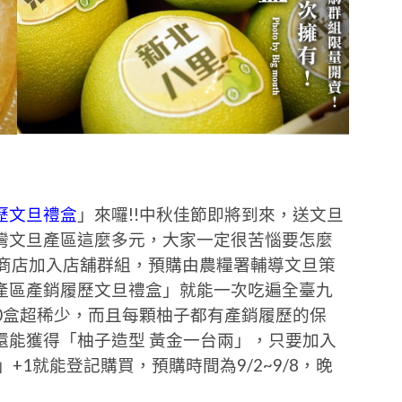
歷文旦禮盒
」來囉!!中秋佳節即將到來，送文旦
灣文旦產區這麼多元，大家一定很苦惱要怎麼
利商店加入店舖群組，預購由農糧署輔導文旦策
產區產銷履歷文旦禮盒」就能一次吃遍全臺九
00盒超稀少，而且每顆柚子都有產銷履歷的保
還能獲得「柚子造型 黃金一台兩」，只要加入
+1就能登記購買，預購時間為9/2~9/8，晚