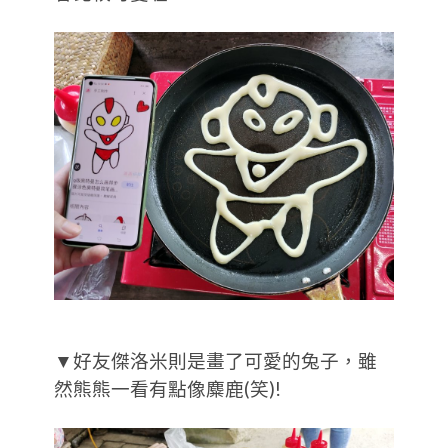
▼好友傑洛米則是畫了可愛的兔子，雖
然熊熊一看有點像麋鹿(笑)!