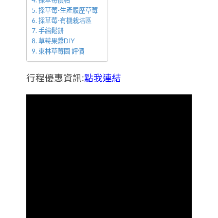
採草莓價格
採草莓-生產履歷草莓
採草莓-有機栽培區
手繪鬆餅
草莓果醬DIY
東林草莓園 評價
行程優惠資訊:
點我連結