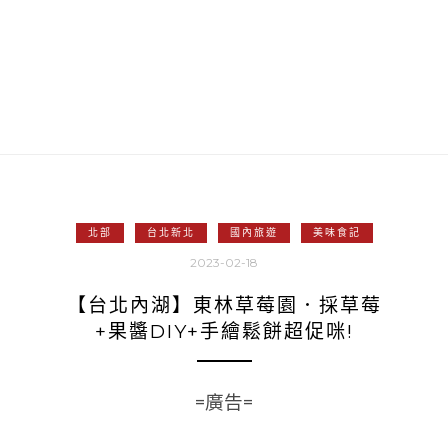
北部
台北新北
國內旅遊
美味食記
2023-02-18
【台北內湖】東林草莓園．採草莓
+果醬DIY+手繪鬆餅超促咪!
=廣告=