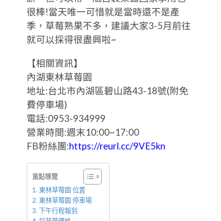
很棒!當天唯一可惜就是當時還不是產
季，草莓熟果不多，建議大家3-5月前往
就可以採得很盡興啦~
【相關資訊】
內湖東林草莓園
地址:台北市內湖區碧山路43-18號(附免
費停車場)
電話:0953-934999
營業時間:週末10:00~17:00
FB粉絲團:
https://reurl.cc/9VE5kn
重點導覽
東林草莓園 位置
東林草莓園 停車場
下午行程報到