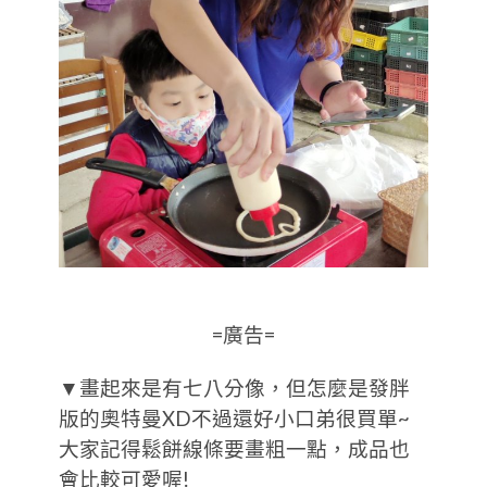
=廣告=
▼畫起來是有七八分像，但怎麼是發胖
版的奧特曼XD不過還好小口弟很買單~
大家記得鬆餅線條要畫粗一點，成品也
會比較可愛喔!