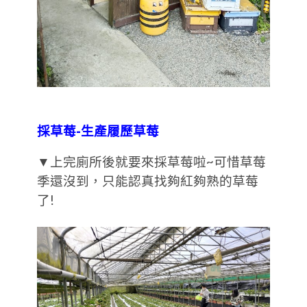
採草莓-生產履歷草莓
▼上完廁所後就要來採草莓啦~可惜草莓
季還沒到，只能認真找夠紅夠熟的草莓
了!