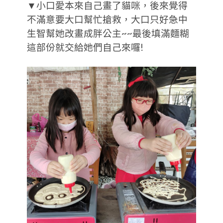
▼小口愛本來自己畫了貓咪，後來覺得
不滿意要大口幫忙搶救，大口只好急中
生智幫她改畫成胖公主~~最後填滿麵糊
這部份就交給她們自己來囉!