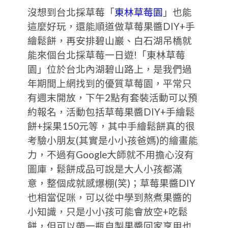
沒想到台北採草莓「
東林草莓園
」也能
這麼好玩，還能順道做草莓果醬DIY+手
繪鬆餅，再安排碧山巖、白石湖吊橋就
能來個台北採草莓一日遊!「東林草莓
園」位於台北內湖碧山路上，是我們過
年期間上網找到的優質草莓園，平常只
有週末開放，下午2點有套裝活動可以預
約報名，活動包括草莓果醬DIY+手繪鬆
餅+採果150元等，其中手繪鬆餅真的很
考驗小朋友(其實是小小孩爸媽)的繪畫能
力，不過有Google大師就不用擔心沒有
圖庫，鬆餅成品可說是大人小孩都滿
意，整個成就感爆棚(笑)；草莓果醬DIY
也相當促咪，可以從中學到熬煮果醬的
小知識，只是小小孩可能會放空+吃鬆
餅，但可以帶一瓶自製果醬回家享用也