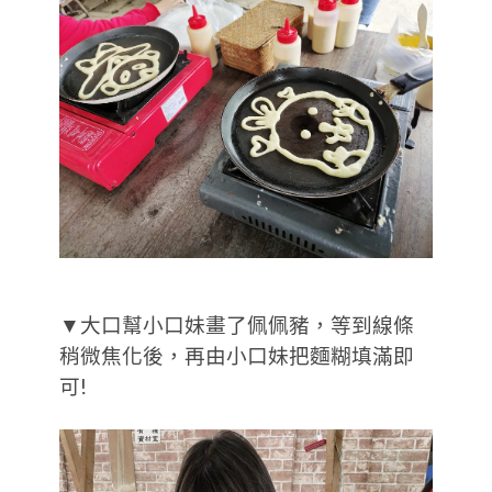
▼大口幫小口妹畫了佩佩豬，等到線條
稍微焦化後，再由小口妹把麵糊填滿即
可!