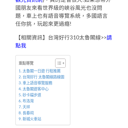
國朋友來看世界級的峽谷風光也沒問
題，車上也有語音導覽系統，多國語言
任你挑，玩起來更過癮!
【相關資訊】台灣好行310太魯閣線>>
請
點我
重點導覽
太魯閣一日遊 行程推薦
台灣好行 太魯閣線路線圖
車上語音導覽服務
太魯閣遊客中心
砂卡礑步道
布洛灣
天祥
長春祠
新城火車站