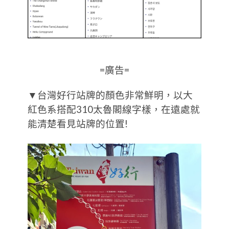
=廣告=
▼台灣好行站牌的顏色非常鮮明，以大
紅色系搭配310太魯閣線字樣，在遠處就
能清楚看見站牌的位置!