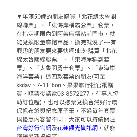
▼年滿50歲的朋友購買「北花線太魯閣
線聯票」、「東海岸稱霸套票」套票，
在指定期限內到阿美麻糬站前門市，就
能兌換限量麻糬商品，換完就沒了~~有
興趣的朋友要來要快啊!此外購買「北花
線太魯閣線聯票」、「東海岸稱霸套
票」、「太魯閣勇士套票」、「東海岸
海洋套票」這四款套票的朋友(可至
kkday、7-11 ibon、果果旅行社官網購
買，購票後請電03-8572277，有專人協
助訂位喔)，也可以憑票兌換台灣好行環
保帆布袋與紀念原子筆，不過每年套票
與優惠內容皆不同，大家可以持續關注
台灣好行官網
及
花蓮觀光資訊網
，就能
獲得最新資訊囉!