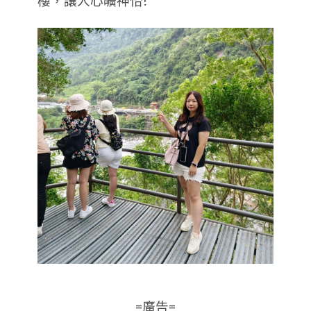
樓，讓人心曠神怡!
=廣告=