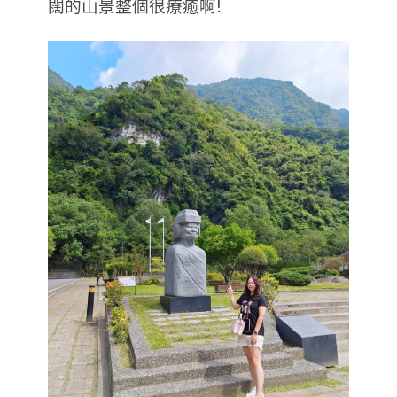
闊的山景整個很療癒啊!