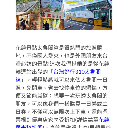
花蓮景點太魯閣算是很熱門的旅遊勝
地，不僅國人愛來，也是外國朋友來台
灣必訪的景點!這次我們搭乘的是從花蓮
轉運站出發的「
台灣好行310太魯閣
線
」，輕輕鬆鬆就可以來個太魯閣一日
遊，免開車、省去找停車位的煩惱，方
便又節能減碳；想要一次玩透太魯閣的
朋友，可以像我們一樣購買一日券或二
日券，不僅可以無限次上下車，還能憑
票根到優惠店家享受折扣(詳情請至
花蓮
觀光資訊網
)，真的是省很大!如果想帶外