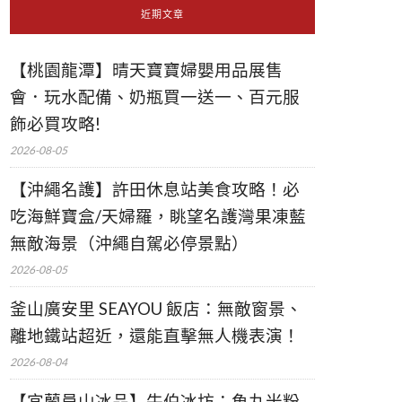
近期文章
【桃園龍潭】晴天寶寶婦嬰用品展售
會．玩水配備、奶瓶買一送一、百元服
飾必買攻略!
2026-08-05
【沖繩名護】許田休息站美食攻略！必
吃海鮮寶盒/天婦羅，眺望名護灣果凍藍
無敵海景（沖繩自駕必停景點）
2026-08-05
釜山廣安里 SEAYOU 飯店：無敵窗景、
離地鐵站超近，還能直擊無人機表演！
2026-08-04
【宜蘭員山冰品】牛伯冰坊：魚丸米粉