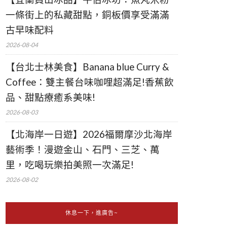
一條街上的私藏甜點，銅板價享受滿滿
古早味配料
2026-08-04
【台北士林美食】Banana blue Curry &
Coffee：雙主餐台味咖哩超滿足!香蕉飲
品、甜點療癒系美味!
2026-08-03
【北海岸一日遊】2026福爾摩沙北海岸
藝術季！漫遊金山、石門、三芝、萬
里，吃喝玩樂拍美照一次滿足!
2026-08-02
休息一下，進廣告~