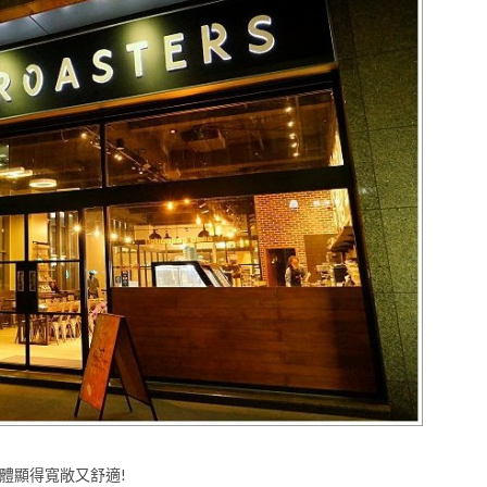
體顯得寬敞又舒適!