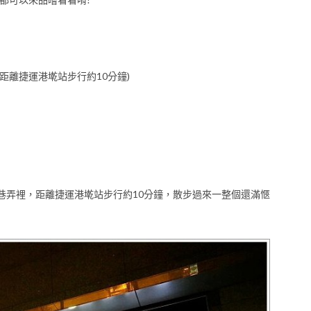
，距離捷運港墘站步行約10分鐘)
區瑞光路的巷弄裡，距離捷運港墘站步行約10分鐘，散步過來一整個還滿愜