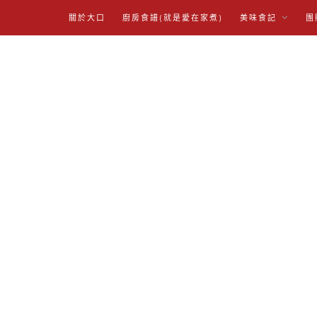
關於大口
廚房食譜(就是愛在家煮)
美味食記
團