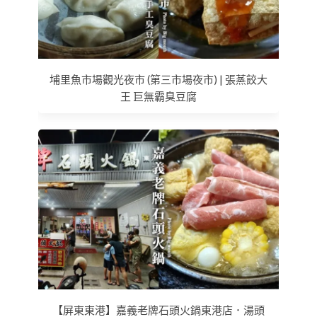
埔里魚市場觀光夜市 (第三市場夜市) | 張蒸餃大
王 巨無霸臭豆腐
【屏東東港】嘉義老牌石頭火鍋東港店．湯頭