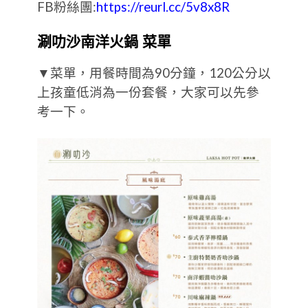
FB粉絲團:
https://reurl.cc/5v8x8R
涮叻沙南洋火鍋 菜單
▼菜單，用餐時間為90分鐘，120公分以
上孩童低消為一份套餐，大家可以先參
考一下。