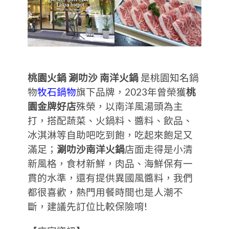
桃園火鍋
涮叻沙 南洋火鍋
是桃園知名鍋
物
牧石鍋物
旗下品牌，2023年曾榮獲
桃
園金牌好店
殊榮，以南洋風湯頭為主
打，搭配蔬菜、火鍋料、醬料、飲品、
冰淇淋等自助吧吃到飽，吃起來飽足又
滿足；
涮叻沙南洋火鍋
店面走得是小清
新風格，食材新鮮，肉品、海鮮保有一
貫的水準，還有提供異國風醬料，我們
都很喜歡，熱門用餐時間也是人潮不
斷，建議先訂位比較保險唷!