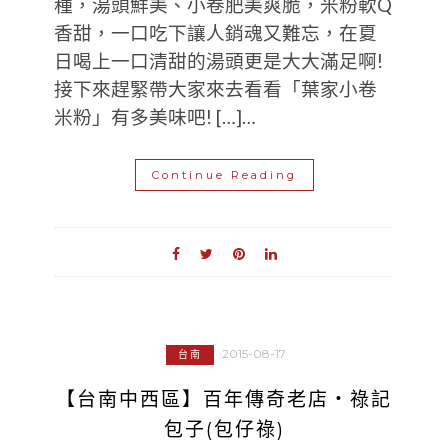
種，湯頭鮮美、小卷肥美爽脆，米粉軟Q
香甜，一口吃下讓人銷魂又難忘，在夏
日喝上一口清甜的湯頭更是大大滿足啊!
接下來趕緊帶大家來去看看「葉家小卷
米粉」有多美味吧! […]…
Continue Reading
2015-08-17
台南
【台南中西區】百年傳奇老店‧祿記
包子(包仔祿)