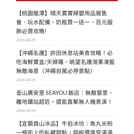
【桃園龍潭】晴天寶寶婦嬰用品展售
會．玩水配備、奶瓶買一送一、百元服
飾必買攻略!
2026-08-05
【沖繩名護】許田休息站美食攻略！必
吃海鮮寶盒/天婦羅，眺望名護灣果凍藍
無敵海景（沖繩自駕必停景點）
2026-08-05
釜山廣安里 SEAYOU 飯店：無敵窗景、
離地鐵站超近，還能直擊無人機表演！
2026-08-04
【宜蘭員山冰品】牛伯冰坊：魚丸米粉
一條街上的私藏甜點，銅板價享受滿滿