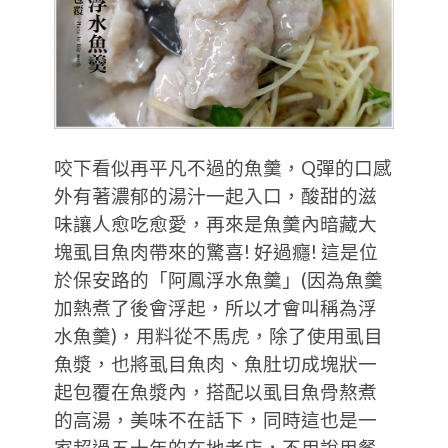
咬下看似再平凡不過的魚羹，Q彈的口感
外有著濃郁的湯汁一起入口，酸甜的滋
味讓人愈吃愈愛，再來是魚羹內暗藏大
塊虱目魚肉帶來的驚喜! 好過癮! 這是位
於保安路的「阿鳳浮水魚羹」(因為魚羹
加熱煮了後會浮起，所以才會叫稱為浮
水魚羹)，用料從不馬虎，除了使用虱目
魚漿，也將虱目魚肉、魚肚切成塊狀一
起包覆在魚漿內，搭配以虱目魚骨熬煮
的高湯，美味不在話下，同時這也是一
家超過五十年的在地老店，不用說用餐