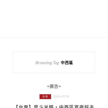
Browsing Tag
中西區
=廣告=
2024-07-19
台南
【台南】戽斗米糕‧中西區宵夜好去