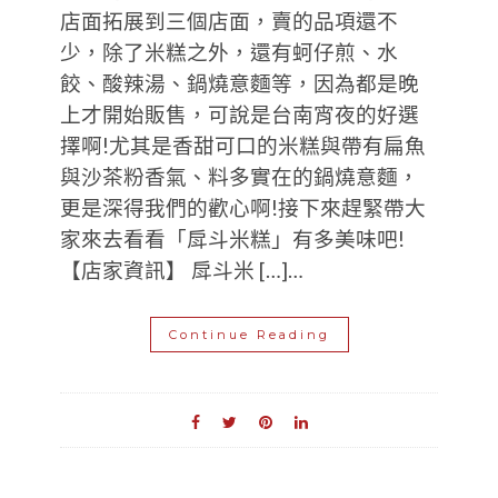
店面拓展到三個店面，賣的品項還不
少，除了米糕之外，還有蚵仔煎、水
餃、酸辣湯、鍋燒意麵等，因為都是晚
上才開始販售，可說是台南宵夜的好選
擇啊!尤其是香甜可口的米糕與帶有扁魚
與沙茶粉香氣、料多實在的鍋燒意麵，
更是深得我們的歡心啊!接下來趕緊帶大
家來去看看「戽斗米糕」有多美味吧!
【店家資訊】 戽斗米 […]…
Continue Reading