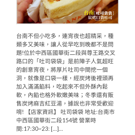
台南不但小吃多，連宵夜也超精采，種
類多又美味，讓人從早吃到晚都不是問
題!位於中西區國華街二段與尊王路交叉
路口的「吐司袋袋」是前陣子人氣超旺
的創意宵夜，將厚片吐司中間挖一個
洞，就像是口袋一樣，經炭烤後裡頭再
加入滿滿餡料，吃起來不但外酥內鬆
軟，內餡也格外軟嫩美味；冬季還有販
售炭烤麻吉紅豆湯，據說也非常受歡迎
唷! 【店家資訊】 吐司袋袋 地址:台南市
中西區國華街二段154號 營業時
間:17:30~23: […]…