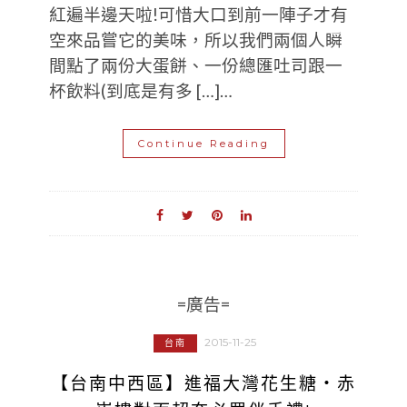
紅遍半邊天啦!可惜大口到前一陣子才有
空來品嘗它的美味，所以我們兩個人瞬
間點了兩份大蛋餅、一份總匯吐司跟一
杯飲料(到底是有多 […]…
Continue Reading
=廣告=
2015-11-25
台南
【台南中西區】進福大灣花生糖‧赤