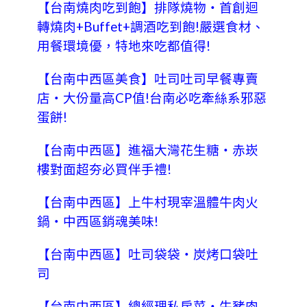
【台南燒肉吃到飽】排隊燒物‧首創迴
轉燒肉+Buffet+調酒吃到飽!嚴選食材、
用餐環境優，特地來吃都值得!
【台南中西區美食】吐司吐司早餐專賣
店‧大份量高CP值!台南必吃牽絲系邪惡
蛋餅!
【台南中西區】進福大灣花生糖‧赤崁
樓對面超夯必買伴手禮!
【台南中西區】上牛村現宰溫體牛肉火
鍋‧中西區銷魂美味!
【台南中西區】吐司袋袋‧炭烤口袋吐
司
【台南中西區】總經理私房菜‧牛豬肉