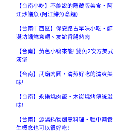
【台南小吃】不能說的隱藏版美食‧阿
江炒鱔魚 (阿江鱔魚意麵)
【台南中西區】保安路古早味小吃‧醇
涎坊鍋燒意麵、友誼香腸熟肉
【台南】黃色小鴨來襲! 雙魚2次方美式
漢堡
【台南】武廟肉圓‧清蒸好吃的清爽美
味!
【台南】永樂燒肉飯‧木炭燒烤傳統滋
味!
【台南】源湯鍋物創意料理‧輕中藥養
生概念也可以很好吃!