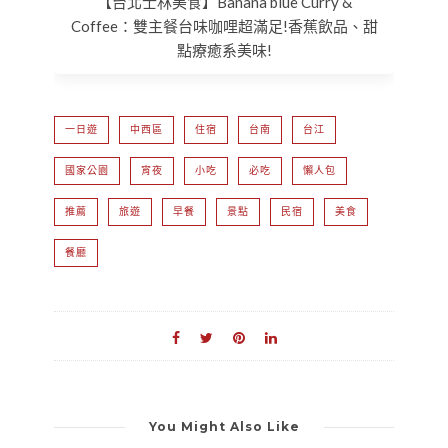
【台北士林美食】Banana blue Curry &
Coffee：雙主餐台味咖哩超滿足!香蕉飲品、甜
點療癒系美味!
一日遊
中西區
住宿
台南
台江
國家公園
宵夜
小吃
必吃
懶人包
推薦
旅遊
早餐
景點
民宿
美食
餐廳
You Might Also Like