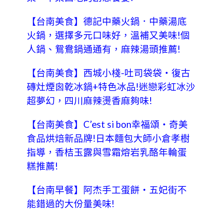
【台南美食】德記中藥火鍋．中藥湯底
火鍋，選擇多元口味好，溫補又美味!個
人鍋、鴛鴦鍋通通有，麻辣湯頭推薦!
【台南美食】西城小棧-吐司袋袋‧復古
磚灶煙囪乾冰鍋+特色冰品!迷戀彩虹冰沙
超夢幻，四川麻辣燙香麻夠味!
【台南美食】C’est si bon幸福頌‧奇美
食品烘焙新品牌!日本麵包大師小倉孝樹
指導，香桔玉露與雪霜熔岩乳酪年輪蛋
糕推薦!
【台南早餐】阿杰手工蛋餅‧五妃街不
能錯過的大份量美味!