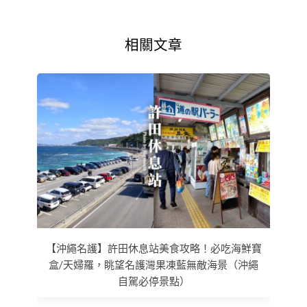
相關文章
【沖繩名護】許田休息站美食攻略！必吃海鮮寶
盒/天婦羅，眺望名護灣果凍藍無敵海景（沖繩
自駕必停景點）