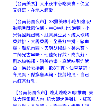
【台南美食】大東夜市必吃美食‧便宜
又好逛、在地人超愛!
【台南花園夜市】38攤美味小吃加強版!
勁吧香酥蔥油餅、WOW哇!炒泡麵、小
米韓國雞蛋糕、紅茶臭豆腐、統大碳烤
香雞排、大腸香腸、全壘打牛排、豬血
糕、顏記肉圓、天玥胡椒餅、薯來寶、
二師兄古早味、七佳蚵仔煎、肉丸蘇、
劉冰鎮鴨翅、阿美芭樂、真魷味酥炸魷
魚、馬鈴薯捲餅、飲8乎爽、仙草茶鋪、
冬瓜寶、傑旗魚黑輪、拔絲地瓜、自己
來紅茶鮮乳!
【台南花園夜市】邊走邊吃20家推薦! 美
味大匯集懶人包! 統大碳烤香雞排、紅茶
臭豆腐、冬瓜寶、大腸香腸、米鹿手調