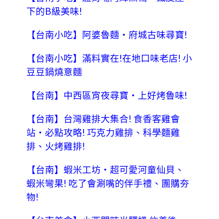
下的B級美味!
【台南小吃】阿婆魯麵‧府城古味尋寶!
【台南小吃】滿料實在!在地口味老店! 小
豆豆鍋燒意麵
【台南】中西區宵夜尋寶‧上好烤魯味!
【台南】台灣雞排大集合! 食香客雞會
站‧必點攻略! 巧克力雞排、科學麵雞
排、火烤雞排!
【台南】蝦米工坊‧超可愛河童仙貝、
蝦米彎果! 吃了會涮嘴的伴手禮、團購夯
物!