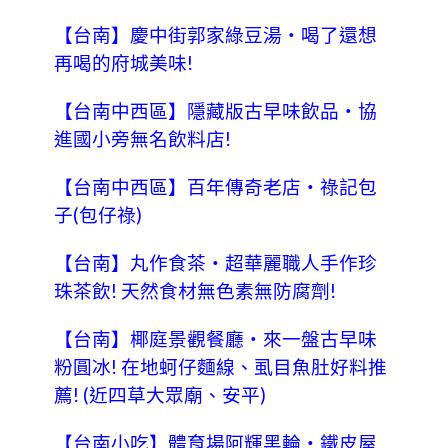
【台南】慶中街郭家綠豆湯‧喝了還想
再喝的府城美味!
【台南中西區】隱藏版古早味飲品‧協
進國小旁無名飲料店!
【台南中西區】百年傳奇老店‧祿記包
子(包仔祿)
【台南】丸作食茶‧超華麗職人手作珍
珠茶飲! 天然食材無色素無防腐劑!
【台南】椰庭景觀餐廳‧來一盤古早味
粉圓冰! 在地蚵仔麵線、虱目魚肚好料推
薦! (近四草大眾廟、安平)
【台南小吃】體育場阿輝黑輪‧鐵皮屋