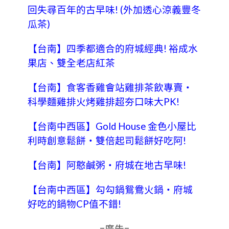
回失尋百年的古早味! (外加透心涼義豐冬
瓜茶)
【台南】四季都適合的府城經典! 裕成水
果店、雙全老店紅茶
【台南】食客香雞會站雞排茶飲專賣‧
科學麵雞排火烤雞排超夯口味大PK!
【台南中西區】Gold House 金色小屋比
利時創意鬆餅‧雙倍起司鬆餅好吃阿!
【台南】阿憨鹹粥‧府城在地古早味!
【台南中西區】勾勾鍋鴛鴦火鍋‧府城
好吃的鍋物CP值不錯!