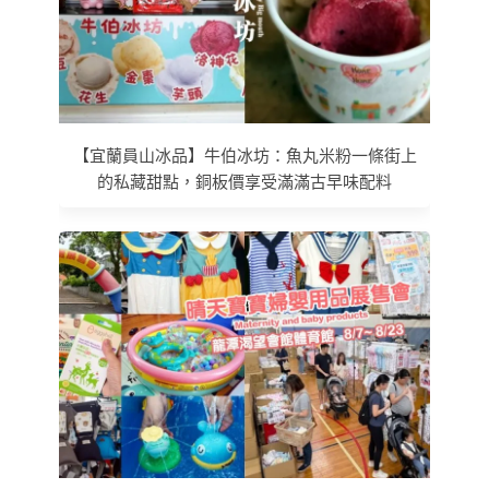
【宜蘭員山冰品】牛伯冰坊：魚丸米粉一條街上
的私藏甜點，銅板價享受滿滿古早味配料