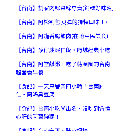
【台南】劉家肉粽菜粽專賣(銷魂好味道)
【台南】阿松割包(Q彈的獨特口味！)
【台南】阿龍香腸熟肉(在地平民美食)
【台南】矮仔成蝦仁飯‧府城經典小吃
【台南】阿堂鹹粥‧吃了轉圈圈的台南
超營養早餐
【食記】一天只營業四小時！台南歸
仁‧阿鴻臭豆腐
【食記】台南小吃尚出名‧沒吃到會捶
心肝的阿蘭碗粿！
【食記】台南安平‧陳家蚵捲