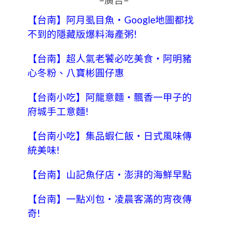
=廣告=
【台南】阿月虱目魚‧Google地圖都找
不到的隱藏版爆料海產粥!
【台南】超人氣老饕必吃美食‧阿明豬
心冬粉、八寶彬圓仔惠
【台南小吃】阿龍意麵‧飄香一甲子的
府城手工意麵!
【台南小吃】集品蝦仁飯‧日式風味傳
統美味!
【台南】山記魚仔店‧澎湃的海鮮早點
【台南】一點刈包‧凌晨客滿的宵夜傳
奇!