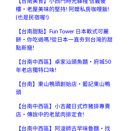
【台南美食】小西門時光驛棧 信義後
樓‧老屋美味的堅持! 阿嬤私房咖哩飯!
(也是民宿喔!)
【台南甜點】Fun Tower 日本軟式可麗
餅‧你吃過嗎?從日本一直夯到台灣的甜
點新寵!
【台南中西區】卓家汕頭魚麵‧府城50
年老店獨特口味!
【台南】東山鴨頭創始店‧籃記東山鴨
頭
【台南中西區】小吉藏日式炸豬排專賣
店‧傳說中的老鼠肉排定食!
【台南中西區】阿浚師古早味魯麵‧找