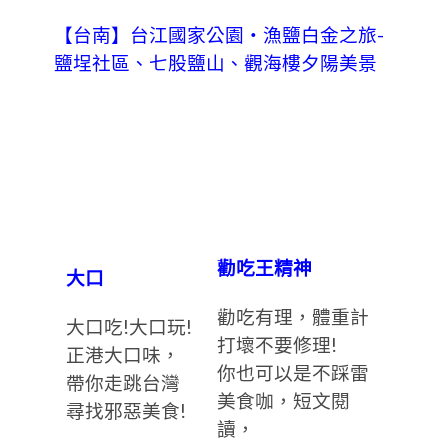
【台南】台江國家公園‧漁鹽白金之旅-
鹽埕社區、七股鹽山、觀海樓夕陽美景
勸吃王精神
大口
勸吃有理，體重計
大口吃!大口玩!
打壞不要修理!
正港大口味，
你也可以是不踩雷
帶你走跳台灣
美食咖，短文閱
尋找邪惡美食!
讀，