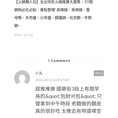
【火鍋懶人包】全台特色火鍋推薦大匯集‧30間
鍋物必吃必點、重點整理! 麻辣鍋、涮涮鍋、薑
母鴨、羊肉爐、沙茶爐、鑄鐵鍋、吃到飽、年糕
鍋~
2017-12-12
1 Comment
小丸
Reply
2016-06-12 at 20:47:49
超推推推 國華街3段上有間早
鳥的&quot;包財刈包&quot; 只
營業到中午時段 老麵做的麵皮
真的很好吃 太晚去有時還噗空