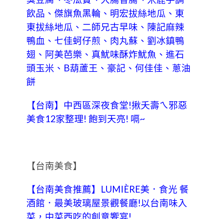
飲品、傑旗魚黑輪、明宏拔絲地瓜、東
東拔絲地瓜、二師兄古早味、陳記麻辣
鴨血、七佳蚵仔煎、肉丸蘇、劉冰鎮鴨
翅、阿美芭樂、真魷味酥炸魷魚、進石
頭玉米、B葫蘆王、豪記、何佳佳、蔥油
餅
【台南】中西區深夜食堂!揪夭壽ㄟ邪惡
美食12家整理! 飽到天亮! 嗝~
【台南美食】
【台南美食推薦】LUMIÈRE美．食光 餐
酒館．最美玻璃屋景觀餐廳!以台南味入
菜，中菜西吃的創意饗宴!