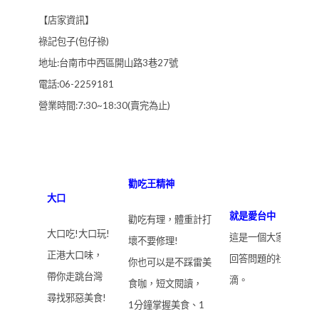
【店家資訊】
祿記包子(包仔祿)
地址:台南市中西區開山路3巷27號
電話:06-2259181
營業時間:7:30~18:30(賣完為止)
勸吃王精神
大口
就是愛台中
勸吃有理，體重計打
大口吃!大口玩!
這是一個大家能夠一
壞不要修理!
正港大口味，
回答問題的社群，目
你也可以是不踩雷美
帶你走跳台灣
滴。
食咖，短文閱讀，
尋找邪惡美食!
1分鐘掌握美食、1