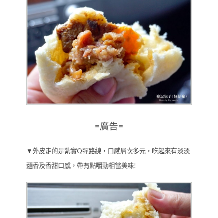
=廣告=
▼外皮走的是紮實Q彈路線，口感層次多元，吃起來有淡淡
麵香及香甜口感，帶有點嚼勁相當美味!