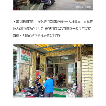
▼每到出爐時間，祿記的門口總是會停一大堆機車，只見在
地人熟門熟路的往內走!祿記門口看起來就跟一般民宅沒有
兩樣，大膽的給它走進去買就對了!