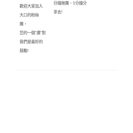
分鐘揪團、1分鐘分
歡迎大家加入
享去!
大口的粉絲
團，
您的一個”讚”對
我們是最好的
鼓勵!