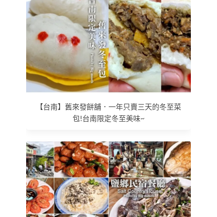
【台南】舊來發餅舖．一年只賣三天的冬至菜
包!台南限定冬至美味~