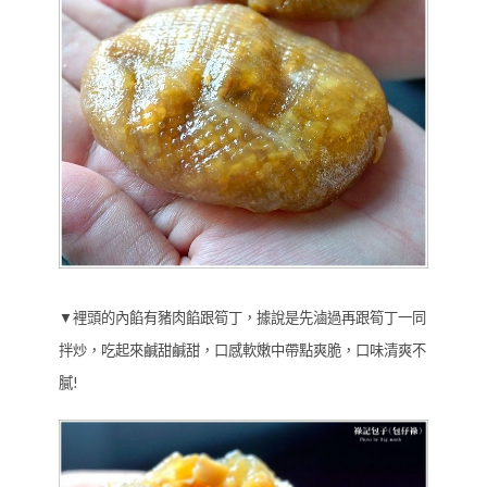
▼裡頭的內餡有豬肉餡跟筍丁，據說是先滷過再跟筍丁一同
拌炒，吃起來鹹甜鹹甜，口感軟嫩中帶點爽脆，口味清爽不
膩!