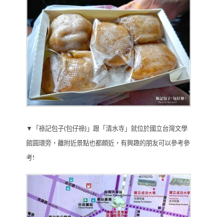
▼「祿記包子(包仔祿)」跟「清水寺」就位於國立台灣文學
館圓環旁，離附近景點也都頗近，有興趣的朋友可以參考參
考!