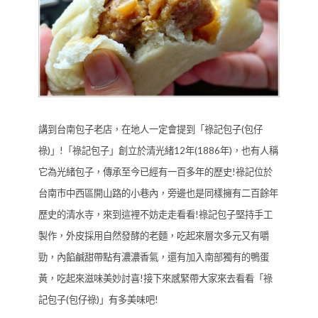
講到台南包子老店，在地人一定會提到「祿記包子(包仔
祿)」!「祿記包子」創立於清光緒12年(1886年)，也有人稱
它為光緒包子，傳承至今已經有一百多年的歷史!祿記位於
台南市中西區開山路的小巷內，旁邊也是同樣擁有二百餘年
歷史的清水寺，來到這裡不妨走走看看!祿記包子堅持手工
製作，外皮採用自然發酵的老麵，吃起來層次多元又有嚼
勁，內餡鹹甜帶點有濃濃香氣，還有加入南部獨有的鴨蛋
黃，吃起來滋味美妙討喜!接下來感緊帶大家來去看看「祿
記包子(包仔祿)」有多美味吧!