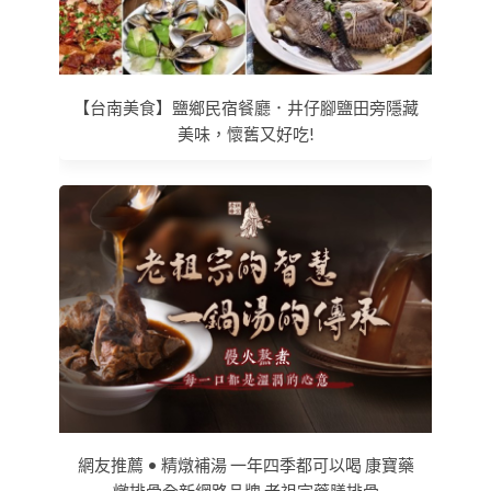
【台南美食】鹽鄉民宿餐廳．井仔腳鹽田旁隱藏
美味，懷舊又好吃!
網友推薦 • 精燉補湯 一年四季都可以喝 康寶藥
燉排骨全新網路品牌 老祖宗藥膳排骨