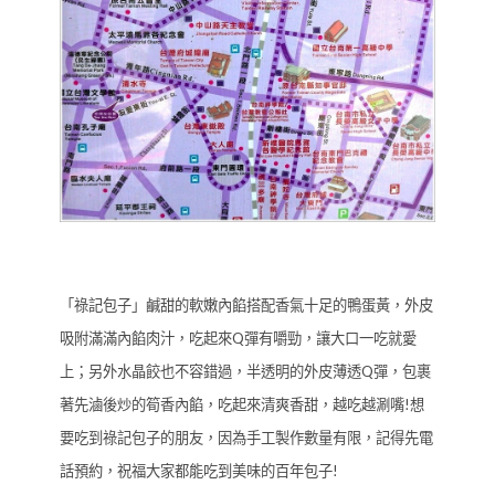
「祿記包子」鹹甜的軟嫩內餡搭配香氣十足的鴨蛋黃，外皮
吸附滿滿內餡肉汁，吃起來Q彈有嚼勁，讓大口一吃就愛
上；另外水晶餃也不容錯過，半透明的外皮薄透Q彈，包裹
著先滷後炒的筍香內餡，吃起來清爽香甜，越吃越涮嘴!想
要吃到祿記包子的朋友，因為手工製作數量有限，記得先電
話預約，祝福大家都能吃到美味的百年包子!