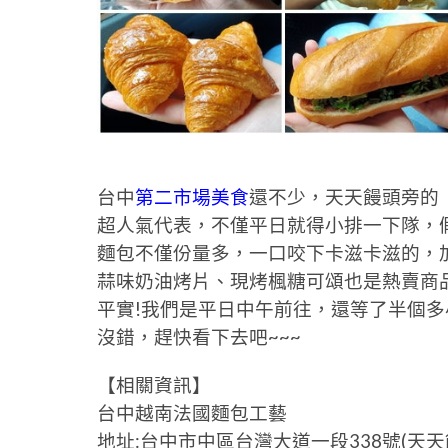
台中
第二市場美食
還不少，天天饅頭旁的
超人氣代表，不僅平日就得小排一下隊，
麵包不僅份量多，一口咬下卡滋卡滋的，
蒜味奶油烤片、現烤楓糖可頌也是熱賣商
平實!我們是平日中午前往，還等了半個
沒錯，趕快看下去吧~~~
【相關資訊】
台中越南法國麵包工藝
地址:台中市中區台灣大道一段338號(天天