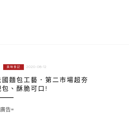
2020-08-12
美味食記
法國麵包工藝．第二市場超夯
現包、酥脆可口!
=廣告=