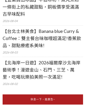
一條街上的私藏甜點，銅板價享受滿滿
古早味配料
2026-08-04
【台北士林美食】Banana blue Curry &
Coffee：雙主餐台味咖哩超滿足!香蕉飲
品、甜點療癒系美味!
2026-08-03
【北海岸一日遊】2026福爾摩沙北海岸
藝術季！漫遊金山、石門、三芝、萬
里，吃喝玩樂拍美照一次滿足!
2026-08-02
休息一下，進廣告~