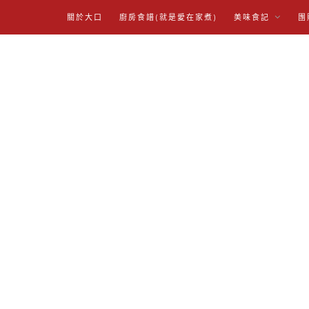
關於大口
廚房食譜(就是愛在家煮)
美味食記
團