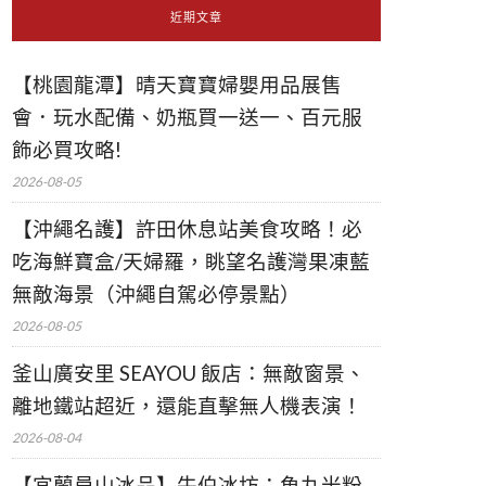
近期文章
【桃園龍潭】晴天寶寶婦嬰用品展售
會．玩水配備、奶瓶買一送一、百元服
飾必買攻略!
2026-08-05
【沖繩名護】許田休息站美食攻略！必
吃海鮮寶盒/天婦羅，眺望名護灣果凍藍
無敵海景（沖繩自駕必停景點）
2026-08-05
釜山廣安里 SEAYOU 飯店：無敵窗景、
離地鐵站超近，還能直擊無人機表演！
2026-08-04
【宜蘭員山冰品】牛伯冰坊：魚丸米粉