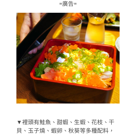
=廣告=
▼裡頭有鮭魚、甜蝦、生蝦、花枝、干
貝、玉子燒、蝦卵、秋葵等多種配料，