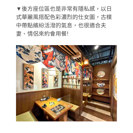
▼後方座位區也是非常有隱私感，以日
式華麗風搭配色彩濃烈的仕女圖，古樸
中帶點繽紛活潑的氣息，也很適合夫
妻、情侶來約會用餐!