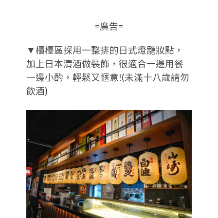
=廣告=
▼櫃檯區採用一整排的日式燈籠妝點，
加上日本清酒做裝飾，很適合一邊用餐
一邊小酌，輕鬆又愜意!(未滿十八歲請勿
飲酒)