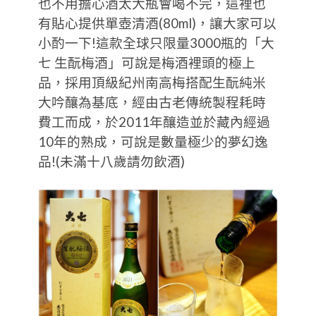
也不用擔心酒太大瓶會喝不完，這裡也
有貼心提供單壺清酒(80ml)，讓大家可以
小酌一下!這款全球只限量3000瓶的「大
七 生酛梅酒」可說是梅酒裡頭的極上
品，採用頂級紀州南高梅搭配生酛純米
大吟釀為基底，經由古老傳統製程耗時
費工而成，於2011年釀造並於藏內經過
10年的熟成，可說是數量極少的夢幻逸
品!(未滿十八歲請勿飲酒)