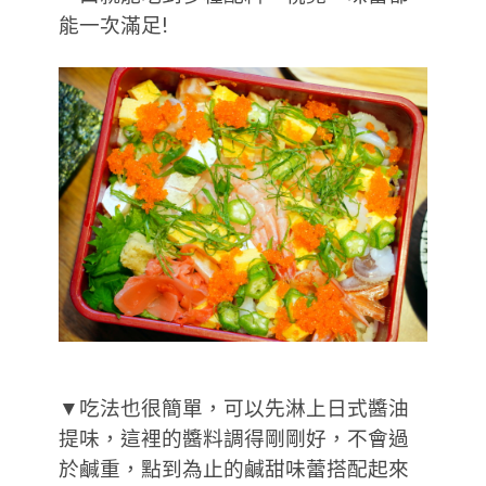
能一次滿足!
▼吃法也很簡單，可以先淋上日式醬油
提味，這裡的醬料調得剛剛好，不會過
於鹹重，點到為止的鹹甜味蕾搭配起來