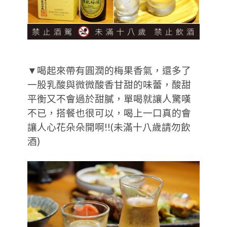
▼喝起來帶有圓潤的梅果香氣，還多了
一股乳酸與微微酸香甘甜的味蕾，酸甜
平衡又不會過於甜膩，單喝就讓人驚嘆
不已，搭餐也很可以，喝上一口真的會
讓人心花朵朵開啊!!(未滿十八歲請勿飲
酒)