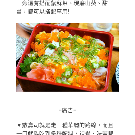
一旁還有搭配紫蘇葉、現磨山葵、甜
薑，都可以搭配享用!
=廣告=
▼散壽司就是走一種華麗的路線，而且
一口就能吃到多種配料，視覺、味蕾都