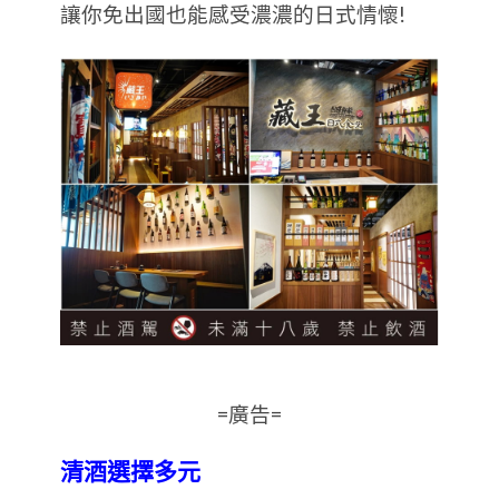
讓你免出國也能感受濃濃的日式情懷!
=廣告=
清酒選擇多元