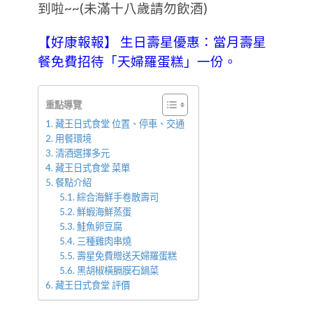
到啦~~(未滿十八歲請勿飲酒)
【好康報報】
生日壽星優惠：當月壽星
餐免費招待「天婦羅蛋糕」一份。
重點導覽
藏王日式食堂 位置、停車、交通
用餐環境
清酒選擇多元
藏王日式食堂 菜單
餐點介紹
綜合海鮮手卷散壽司
鮮蝦海鮮蒸蛋
鮭魚卵豆腐
三種雞肉串燒
壽星免費贈送天婦羅蛋糕
黑胡椒橫膈膜石鍋菜
藏王日式食堂 評價