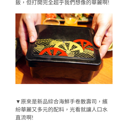
飯，但打開完全超乎我們想像的華麗啊!
▼原來是新品綜合海鮮手卷散壽司，繽
紛華麗又多元的配料，光看就讓人口水
直流啊!