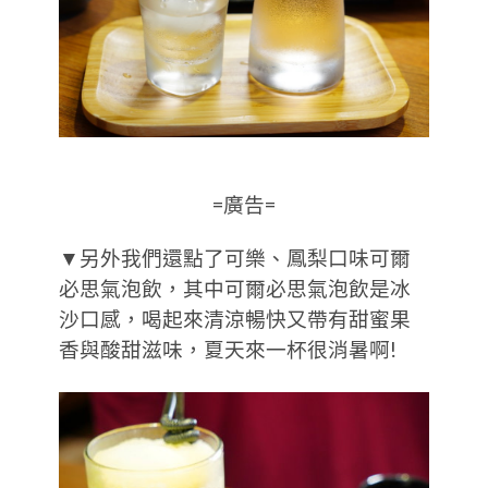
=廣告=
▼另外我們還點了可樂、鳳梨口味可爾
必思氣泡飲，其中可爾必思氣泡飲是冰
沙口感，喝起來清涼暢快又帶有甜蜜果
香與酸甜滋味，夏天來一杯很消暑啊!