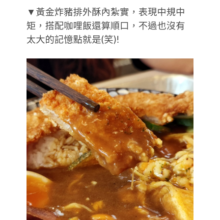
▼黃金炸豬排外酥內紮實，表現中規中
矩，搭配咖哩飯還算順口，不過也沒有
太大的記憶點就是(笑)!