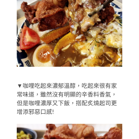
▼咖哩吃起來濃郁溫醇，吃起來很有家
常味道，雖然沒有明顯的辛香料香氣，
但是咖哩濃厚又下飯，搭配炙燒起司更
增添邪惡口感!