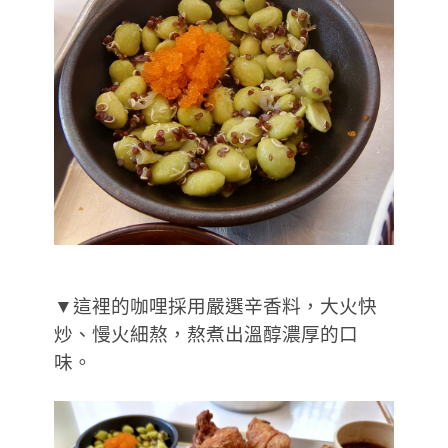
▼這裡的咖哩採用嚴選辛香料，大火快
炒、慢火細熬，熬煮出溫醇濃厚的口
味。