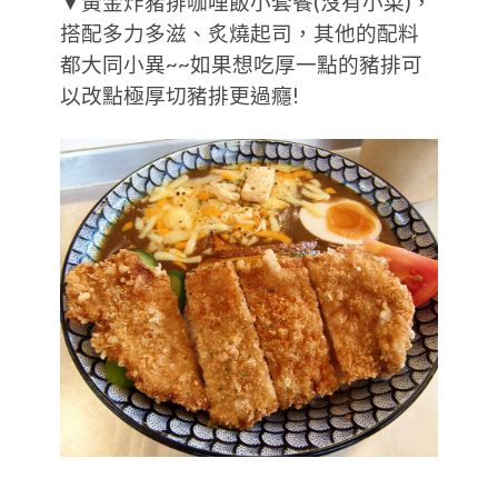
▼黃金炸豬排咖哩飯小套餐(沒有小菜)，
搭配多力多滋、炙燒起司，其他的配料
都大同小異~~如果想吃厚一點的豬排可
以改點極厚切豬排更過癮!