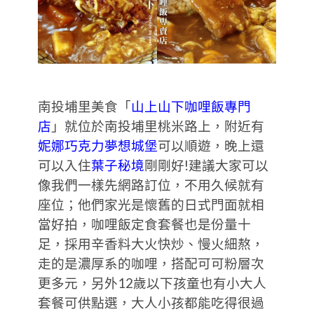
南投埔里美食「
山上山下咖哩飯專門
店
」就位於南投埔里桃米路上，附近有
妮娜巧克力夢想城堡
可以順遊，晚上還
可以入住
葉子秘境
剛剛好!建議大家可以
像我們一樣先網路訂位，不用久候就有
座位；他們家光是懷舊的日式門面就相
當好拍，咖哩飯定食套餐也是份量十
足，採用辛香料大火快炒、慢火細熬，
走的是濃厚系的咖哩，搭配可可粉層次
更多元，另外12歲以下孩童也有小大人
套餐可供點選，大人小孩都能吃得很過