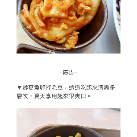
=廣告=
▼藜麥魚卵拌毛豆，這道吃起來清爽多
層次，夏天享用起來很爽口。