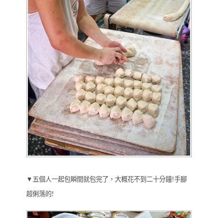
▼五個人一起包瞬間就包完了，大概花不到二十分鐘!手腳
超俐落的!