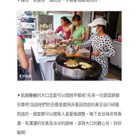
▼櫃台一旁還有一個煎台，早餐是現點現煎的。
▼飢腸轆轆的大口怎麼可以錯過早餐呢?先來一份蔬菜餅跟
豆漿吧!話說他們的豆漿是選用非基因改造的黃豆自行研磨
而成的，甜度都可以隨客人喜愛做調整，喝下去豆味非常香
濃，有濃濃的豆香及淡淡的甜味，深得大口的歡心兒，好好
喝啊!