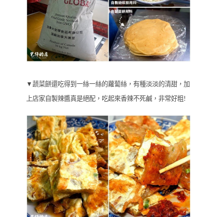
▼蔬菜餅還吃得到一絲一絲的蘿蔔絲，有種淡淡的清甜，加
上店家自製辣醬真是絕配，吃起來香辣不死鹹，非常好粗!