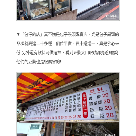
▼「包仔的店」真不愧是包子饅頭專賣店，光是包子饅頭的
品項就高達二十多種，價位平實，買十還送一，真是佛心來
低!另外還有飲料可供選擇，看到豆漿大口眼睛都亮惹!聽說
他們的豆漿也是很厲害的!!