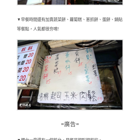
▼早餐時間還有加賣蔬菜餅、蘿蔔糕、蔥抓餅、蛋餅、鍋貼
等餐點，人氣都很夯唷!
=廣告=