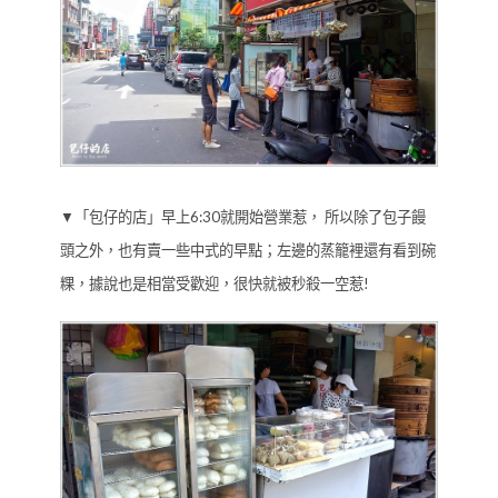
▼「包仔的店」早上6:30就開始營業惹， 所以除了包子饅
頭之外，也有賣一些中式的早點；左邊的蒸籠裡還有看到碗
粿，據說也是相當受歡迎，很快就被秒殺一空惹!