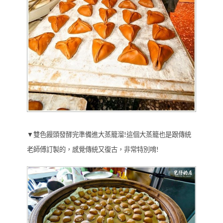
▼雙色饅頭發酵完準備進大蒸籠溜!這個大蒸籠也是跟傳統
老師傅訂製的，感覺傳統又復古，非常特別唷!