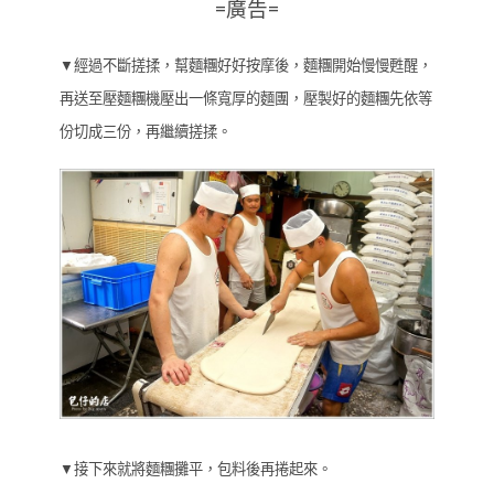
=廣告=
▼經過不斷搓揉，幫麵糰好好按摩後，麵糰開始慢慢甦醒，
再送至壓麵糰機壓出一條寬厚的麵團，壓製好的麵糰先依等
份切成三份，再繼續搓揉。
▼接下來就將麵糰攤平，包料後再捲起來。