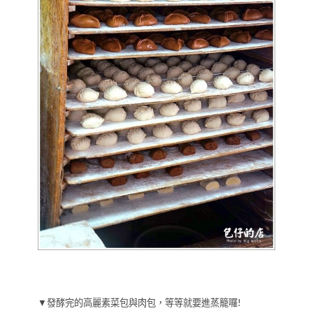
▼發酵完的高麗素菜包與肉包，等等就要進蒸籠囉!