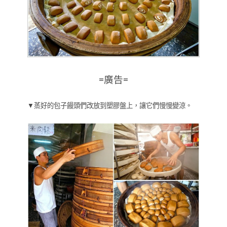
=廣告=
▼蒸好的包子饅頭們改放到塑膠盤上，讓它們慢慢變涼。