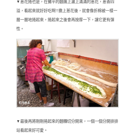
▼蔥花捲也是，在攤平的麵團上灑上滿滿的蔥花，蔥香四
溢，看起來就好好吃啊!!撒上蔥花後，就會像折棉被一樣一
層一層地捲起來，捲起來之後會再按摩一下，讓它更有彈
性。
▼最後再將剛剛捲起來的麵糰切分開來，一個一個分開排排
站看起來好可愛。