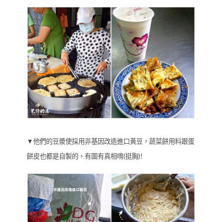
▼他們的豆漿使採用非基因改造進口黃豆，蔬菜餅用料跟蛋
餅皮也都是自製的，有圖有真相唷(挺胸)!