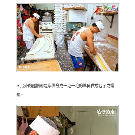
▼另外的麵糰則是準備分成一坨一坨的準備做成包子或饅
頭。