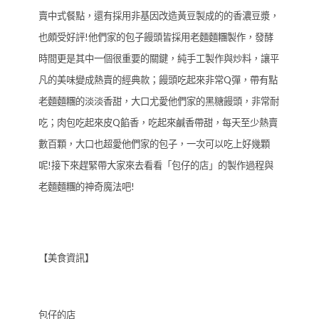
賣中式餐點，還有採用非基因改造黃豆製成的的香濃豆漿，
也頗受好評!他們家的包子饅頭皆採用老麵麵糰製作，發酵
時間更是其中一個很重要的關鍵，純手工製作與炒料，讓平
凡的美味變成熱賣的經典款；饅頭吃起來非常Q彈，帶有點
老麵麵糰的淡淡香甜，大口尤愛他們家的黑糖饅頭，非常耐
吃；肉包吃起來皮Q餡香，吃起來鹹香帶甜，每天至少熱賣
數百顆，大口也超愛他們家的包子，一次可以吃上好幾顆
呢!接下來趕緊帶大家來去看看「包仔的店」的製作過程與
老麵麵糰的神奇魔法吧!
【美食資訊】
包仔的店