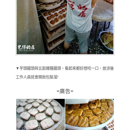
▼芋頭饅頭與五穀雜糧饅頭，看起來都好想咬一口，放涼後
工作人員就會開始包裝溜!
=廣告=