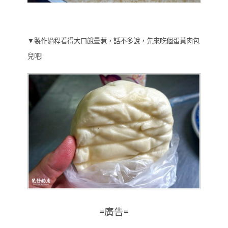
▼製作過程看得大口餓暈惹，話不多說，先來吃個蛋黃肉包
兒吧!
=廣告=