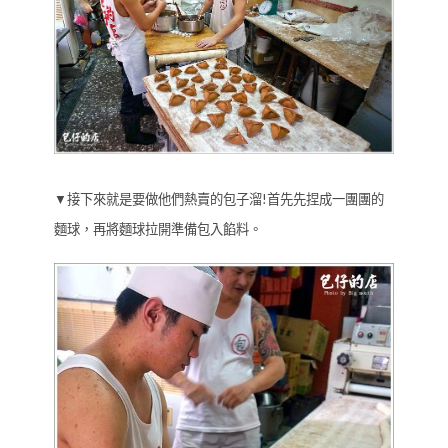
▼接下來就是要做他們熱賣的包子溜!首先先捏成一團團的
麵球，再將麵球拉開準備包入餡料。