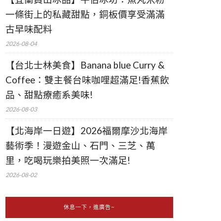
一條街上的私藏甜點，銅板價享受滿滿
古早味配料
2026-08-04
【台北士林美食】Banana blue Curry &
Coffee：雙主餐台味咖哩超滿足!香蕉飲
品、甜點療癒系美味!
2026-08-03
【北海岸一日遊】2026福爾摩沙北海岸
藝術季！漫遊金山、石門、三芝、萬
里，吃喝玩樂拍美照一次滿足!
2026-08-02
休息一下，進廣告~