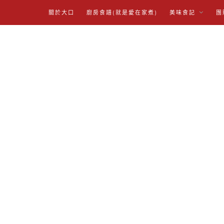
關於大口
廚房食譜(就是愛在家煮)
美味食記
團