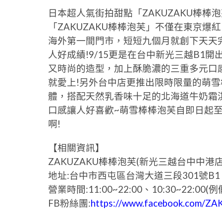
日本超人氣街拍甜點「ZAKUZAKU棒棒
「ZAKUZAKU棒棒泡芙」不僅在東京爆
海外第一間門市，短短九個月就創下天天完
人好成績!9/15更是在台中新光三越B1
又時尚的造型，加上酥脆濃的三重多元口
就愛上!另外台中店更推出限時限量的萌
體，搭配天然乳香味十足的北海道牛奶霜
口感讓人好喜歡~萌雪棒棒泡芙自即日起至1
啊!
【相關資訊】
ZAKUZAKU棒棒泡芙(新光三越台中中港店
地址:台中市西屯區台灣大道三段301號B1
營業時間:11:00~22:00、10:30~22:00
FB粉絲團:
https://www.facebook.com/