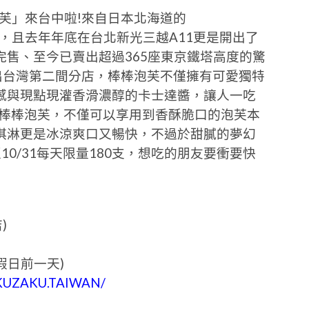
泡芙」來台中啦!來自日本北海道的
紅，且去年年底在台北新光三越A11更是開出了
售、至今已賣出超過365座東京鐵塔高度的驚
開出台灣第二間分店，棒棒泡芙不僅擁有可愛獨特
感與現點現灌香滑濃醇的卡士達醬，讓人一吃
雪棒棒泡芙，不僅可以享用到香酥脆口的泡芙本
淇淋更是冰涼爽口又暢快，不過於甜膩的夢幻
0/31每天限量180支，想吃的朋友要衝要快
)
(例假日前一天)
ZAKUZAKU.TAIWAN/