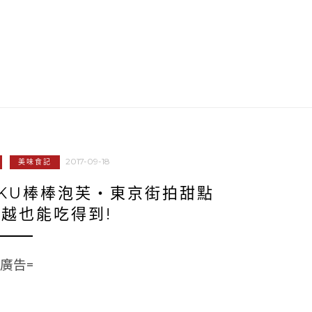
2017-09-18
美味食記
AKU棒棒泡芙‧東京街拍甜點
越也能吃得到!
=廣告=