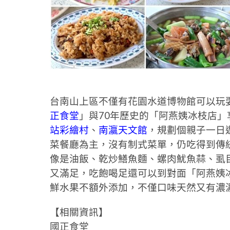
台南山上區不僅有花園水道博物館可以玩
正食堂
」與70年歷史的「阿燕姨冰枝店
站彩繪村
、
南瀛天文館
，規劃個親子一日
菜餐廳為主，沒有制式菜單，仍吃得到傳
像是油飯、乾炒鱔魚麵、螺肉魷魚蒜、虱
又滿足，吃飽喝足還可以到對面「阿燕姨
鮮水果不額外添加，不僅口味天然又有濃濃
【相關資訊】
國正食堂