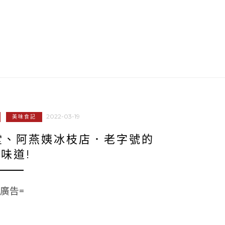
2022-03-19
美味食記
堂、阿燕姨冰枝店．老字號的
味道!
=廣告=