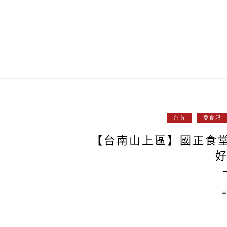
台南
愛食記
【台南山上區】國正食
好