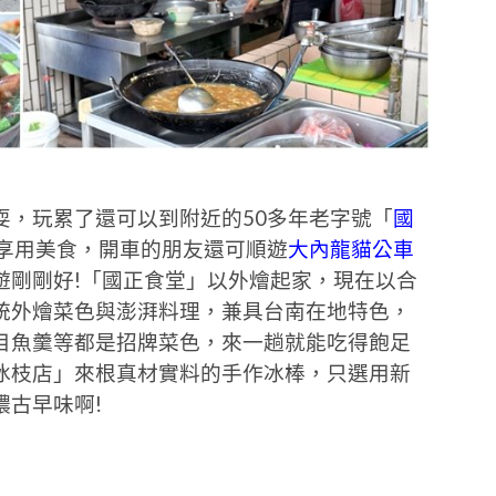
耍，玩累了還可以到附近的50多年老字號「
國
」享用美食，開車的朋友還可順遊
大內龍貓公車
遊剛剛好!「國正食堂」以外燴起家，現在以合
統外燴菜色與澎湃料理，兼具台南在地特色，
目魚羹等都是招牌菜色，來一趟就能吃得飽足
冰枝店」來根真材實料的手作冰棒，只選用新
古早味啊!