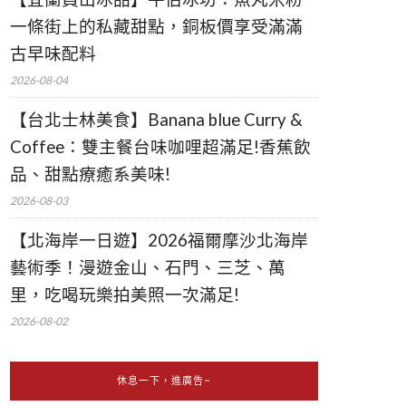
一條街上的私藏甜點，銅板價享受滿滿
古早味配料
2026-08-04
【台北士林美食】Banana blue Curry &
Coffee：雙主餐台味咖哩超滿足!香蕉飲
品、甜點療癒系美味!
2026-08-03
【北海岸一日遊】2026福爾摩沙北海岸
藝術季！漫遊金山、石門、三芝、萬
里，吃喝玩樂拍美照一次滿足!
2026-08-02
休息一下，進廣告~