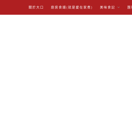
關於大口
廚房食譜(就是愛在家煮)
美味食記
團