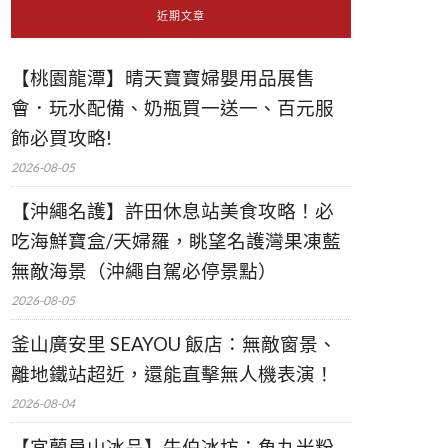
近期文章
【桃園龍潭】晴天寶寶婦嬰用品展售
會．玩水配備、奶瓶買一送一、百元服
飾必買攻略!
2026-08-05
【沖繩名護】許田休息站美食攻略！必
吃海鮮寶盒/天婦羅，眺望名護灣果凍藍
無敵海景（沖繩自駕必停景點）
2026-08-05
釜山廣安里 SEAYOU 飯店：無敵窗景、
離地鐵站超近，還能直擊無人機表演！
2026-08-04
【宜蘭員山冰品】牛伯冰坊：魚丸米粉