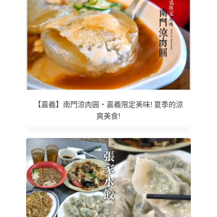
【嘉義】南門涼肉圓‧嘉義限定美味! 夏季的涼
爽美食!