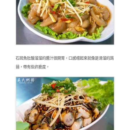
石斑魚肚酸溜溜的醬汁很開胃，口感嚐起來就像是滑溜的蒟
蒻，帶有些許脆度，