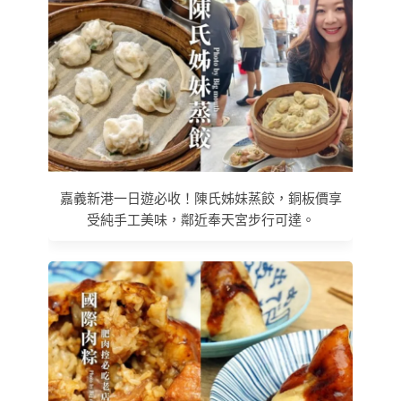
嘉義新港一日遊必收！陳氏姊妹蒸餃，銅板價享
受純手工美味，鄰近奉天宮步行可達。