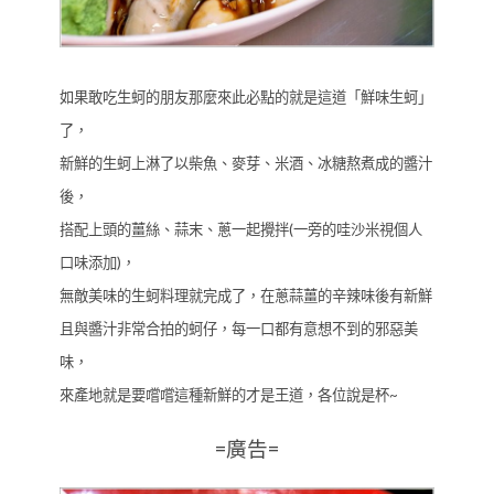
如果敢吃生蚵的朋友那麼來此必點的就是這道「鮮味生蚵」
了，
新鮮的生蚵上淋了以柴魚、麥芽、米酒、冰糖熬煮成的醬汁
後，
搭配上頭的薑絲、蒜末、蔥一起攪拌(一旁的哇沙米視個人
口味添加)，
無敵美味的生蚵料理就完成了，在蔥蒜薑的辛辣味後有新鮮
且與醬汁非常合拍的蚵仔，每一口都有意想不到的邪惡美
味，
來產地就是要嚐嚐這種新鮮的才是王道，各位說是杯~
=廣告=