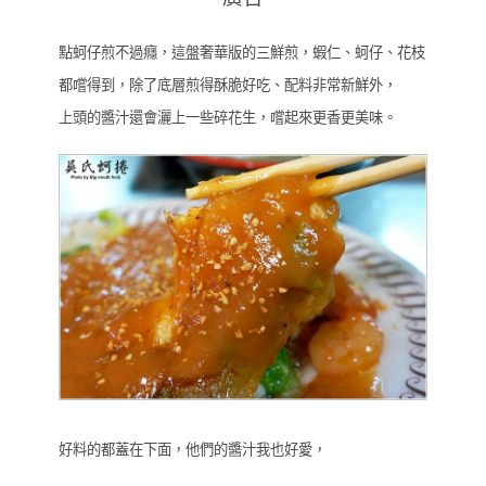
點蚵仔煎不過癮，這盤奢華版的三鮮煎，蝦仁、蚵仔、花枝
都嚐得到，除了底層煎得酥脆好吃、配料非常新鮮外，
上頭的醬汁還會灑上一些碎花生，嚐起來更香更美味。
好料的都蓋在下面，他們的醬汁我也好愛，