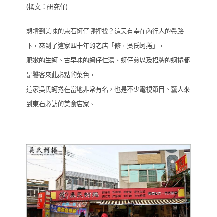
(撰文：研究仔)
想嚐到美味的東石蚵仔哪裡找？這天有幸在內行人的帶路
下，來到了這家四十年的老店「修‧吳氏蚵捲」，
肥嫩的生蚵、古早味的蚵仔仁湯、蚵仔煎以及招牌的蚵捲都
是饕客來此必點的菜色，
這家吳氏蚵捲在當地非常有名，也是不少電視節目、藝人來
到東石必訪的美食店家。