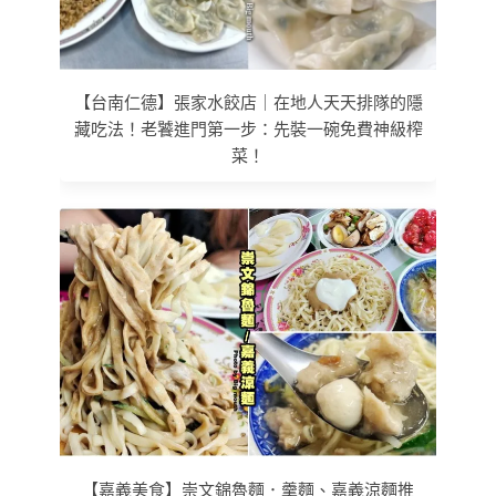
【台南仁德】張家水餃店｜在地人天天排隊的隱
藏吃法！老饕進門第一步：先裝一碗免費神級榨
菜！
【嘉義美食】崇文錦魯麵．羹麵、嘉義涼麵推