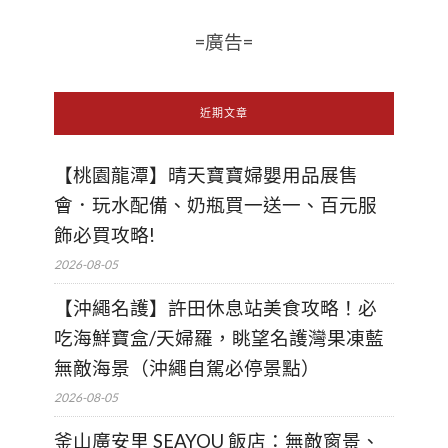
=廣告=
近期文章
【桃園龍潭】晴天寶寶婦嬰用品展售
會．玩水配備、奶瓶買一送一、百元服
飾必買攻略!
2026-08-05
【沖繩名護】許田休息站美食攻略！必
吃海鮮寶盒/天婦羅，眺望名護灣果凍藍
無敵海景（沖繩自駕必停景點）
2026-08-05
釜山廣安里 SEAYOU 飯店：無敵窗景、