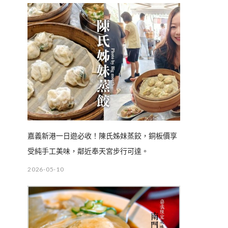
嘉義新港一日遊必收！陳氏姊妹蒸餃，銅板價享
受純手工美味，鄰近奉天宮步行可達。
2026-05-10