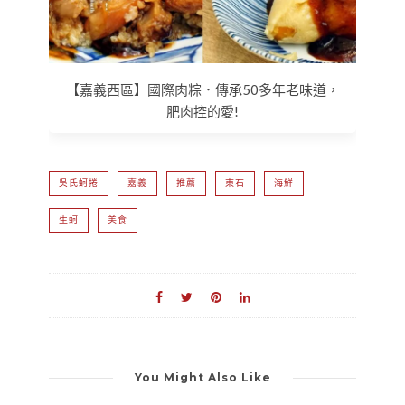
【嘉義西區】國際肉粽．傳承50多年老味道，
肥肉控的愛!
吳氏蚵捲
嘉義
推薦
東石
海鮮
生蚵
美食
You Might Also Like