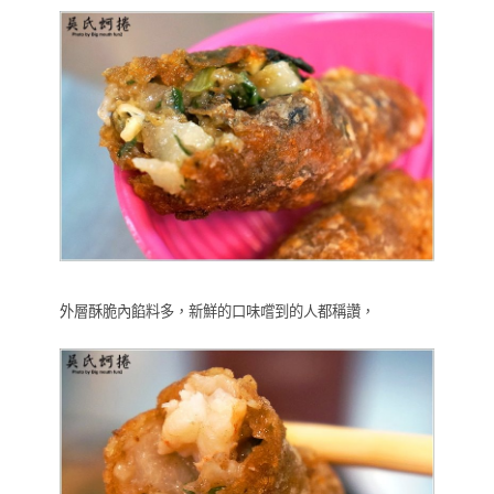
外層酥脆內餡料多，新鮮的口味嚐到的人都稱讚，