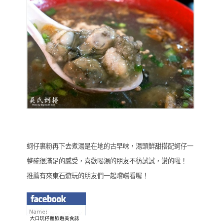
蚵仔裹粉再下去煮湯是在地的古早味，湯頭鮮甜搭配蚵仔一
整碗很滿足的感受，喜歡喝湯的朋友不彷試試，讚的啦！
推薦有來東石遊玩的朋友們一起嚐嚐看喔！