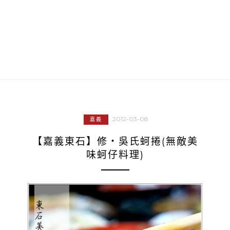
2012-03-08
嘉義
【嘉義東石】修‧吳氏蚵捲(無敵美
味蚵仔料理)