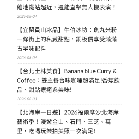
離地鐵站超近，還能直擊無人機表演！
2026-08-04
【宜蘭員山冰品】牛伯冰坊：魚丸米粉
一條街上的私藏甜點，銅板價享受滿滿
古早味配料
2026-08-04
【台北士林美食】Banana blue Curry &
Coffee：雙主餐台味咖哩超滿足!香蕉飲
品、甜點療癒系美味!
2026-08-03
【北海岸一日遊】2026福爾摩沙北海岸
藝術季！漫遊金山、石門、三芝、萬
里，吃喝玩樂拍美照一次滿足!