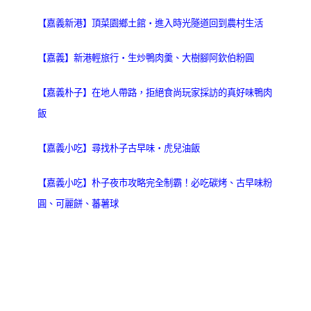
【嘉義新港】頂菜園鄉土館‧進入時光隧道回到農村生活
【嘉義】新港輕旅行‧生炒鴨肉羹、大樹腳阿欽伯粉圓
【嘉義朴子】在地人帶路，拒絕食尚玩家採訪的真好味鴨肉
飯
【嘉義小吃】尋找朴子古早味‧虎兒油飯
【嘉義小吃】朴子夜市攻略完全制霸！必吃碳烤、古早味粉
圓、可麗餅、蕃薯球