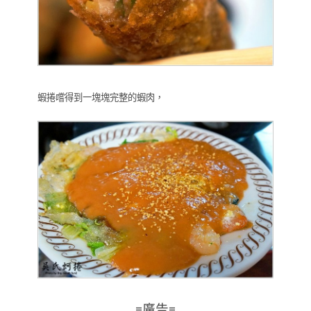
蝦捲嚐得到一塊塊完整的蝦肉，
=廣告=