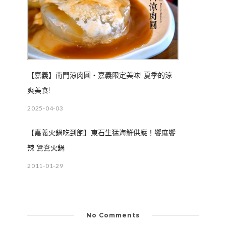
【嘉義】南門涼肉圓‧嘉義限定美味! 夏季的涼
爽美食!
2025-04-03
【嘉義火鍋吃到飽】東石生猛海鮮供應！饗麻饗
辣 鴛鴦火鍋
2011-01-29
No Comments