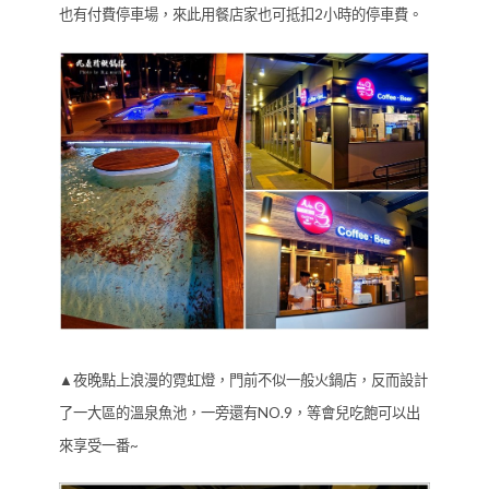
也有付費停車場，來此用餐店家也可抵扣2小時的停車費。
▲夜晚點上浪漫的霓虹燈，門前不似一般火鍋店，反而設計
了一大區的溫泉魚池，一旁還有NO.9，等會兒吃飽可以出
來享受一番~