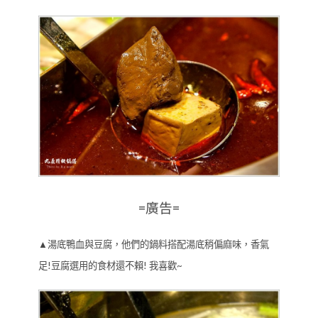
=廣告=
▲湯底鴨血與豆腐，他們的鍋料搭配湯底稍偏麻味，香氣
足!豆腐選用的食材還不賴! 我喜歡~