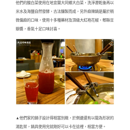
他們的酸白菜使用在地宜蘭大同鄉大白菜，洗淨瀝乾後再以
米水及海鹽自然發酵，古法釀製而成，另外麻辣鍋是屬於稍
微偏麻的口味，使用十多種藥材及頂級大紅袍花椒，郫縣豆
瓣醬，香氣十足口味討喜。
▲他們家的鍋子設計得相當別緻，於側邊還有以龍為形狀的
湯匙架，鍋具使用完就剛好可以卡在這裡，相當方便。