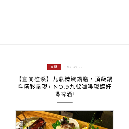
2013-09-22
宜蘭
【宜蘭礁溪】九鼎精緻鍋膳‧頂級鍋
料精彩呈現+ NO.9九號咖啡現釀好
喝啤酒!