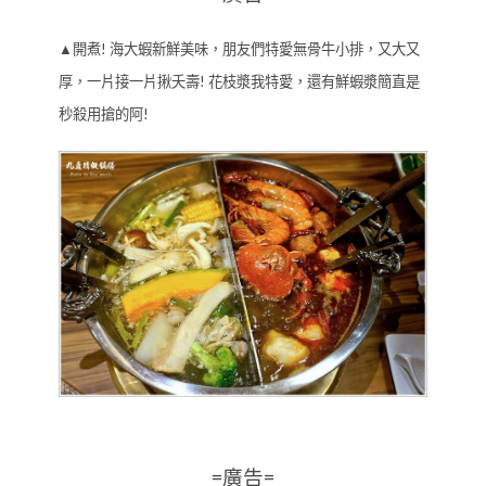
▲開煮! 海大蝦新鮮美味，朋友們特愛無骨牛小排，又大又
厚，一片接一片揪夭壽! 花枝漿我特愛，還有鮮蝦漿簡直是
秒殺用搶的阿!
=廣告=