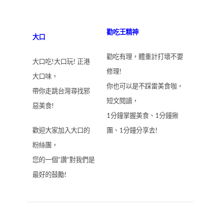
勸吃王精神
大口
勸吃有理，體重計打壞不要
大口吃!大口玩! 正港
修理!
大口味，
你也可以是不踩雷美食咖，
帶你走跳台灣尋找邪
短文閱讀，
惡美食!
1分鐘掌握美食、1分鐘揪
歡迎大家加入大口的
團、1分鐘分享去!
粉絲團，
您的一個”讚”對我們是
最好的鼓勵!