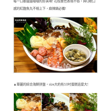
每一口都逼逼啵啵的好美味! 花枝漿也表現不俗，與Q軟口
感的紅麴魚丸不相上下，麻辣鍋必備!
▲華麗的綜合海鮮拼盤，size大約有10吋蛋糕這麼大!