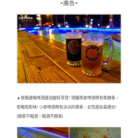
=廣告=
▲夜晚邊喝啤酒邊泡腳好享受! 現釀黑麥啤酒帶有焦糖香，
愈喝愈對味! 小麥啤酒帶有淡淡的果香，女性朋友最適合!
(開車不喝酒，喝酒不開車)