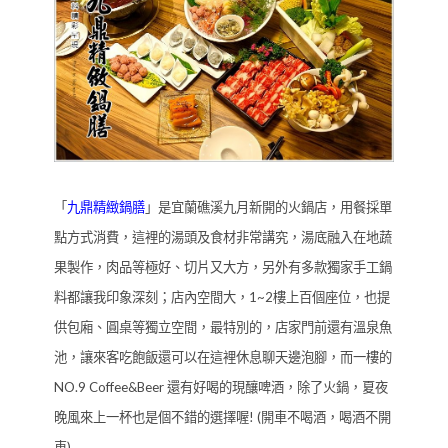
「
九鼎精緻鍋膳
」是宜蘭礁溪九月新開的火鍋店，用餐採單
點方式消費，這裡的湯頭及食材非常講究，湯底融入在地蔬
果製作，肉品等極好、切片又大方，另外有多款獨家手工鍋
料都讓我印象深刻；店內空間大，1~2樓上百個座位，也提
供包廂、圓桌等獨立空間，最特別的，店家門前還有溫泉魚
池，讓來客吃飽飯還可以在這裡休息聊天邊泡腳，而一樓的
NO.9 Coffee&Beer 還有好喝的現釀啤酒，除了火鍋，夏夜
晚風來上一杯也是個不錯的選擇喔! (開車不喝酒，喝酒不開
車)