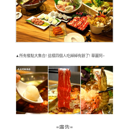
▲所有餐點大集合! 這樣四個人吃綽綽有餘了! 華麗阿~
=廣告=