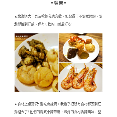
=廣告=
▲北海道大干貝及軟絲我也喜歡，但記得可不要煮過頭，要
煮得恰到好處、保有Q軟的口感最好吃!
▲食材上桌實況! 愛吃麻辣鍋，我幾乎把所有食材都丟到紅
湯裡去了! 他們的湯底小辣帶麻，煮好的食材香辣夠味，整