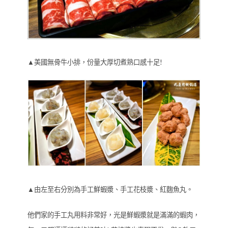
▲美國無骨牛小排，份量大厚切煮熟口感十足!
▲由左至右分別為手工鮮蝦漿、手工花枝漿、紅麴魚丸。
他們家的手工丸用料非常好，光是鮮蝦漿就是滿滿的蝦肉，