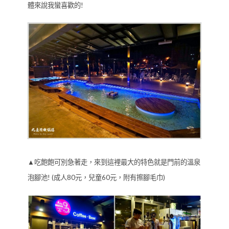
體來說我蠻喜歡的!
▲吃飽飽可別急著走，來到這裡最大的特色就是門前的溫泉
泡腳池! (成人80元，兒童60元，附有擦腳毛巾)