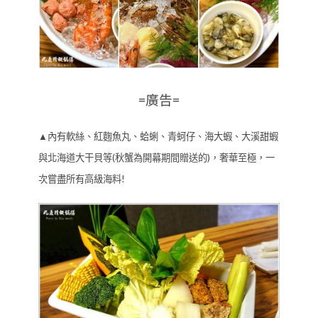
=廣告=
▲內有軟絲、紅麴魚丸、蛤蜊、青蚵仔、海大蝦、大溪甜蝦
與北海道大干貝等(秋蟹為開幕期間贈送的)，奢華至極，一
次嘗盡所有高級海料!