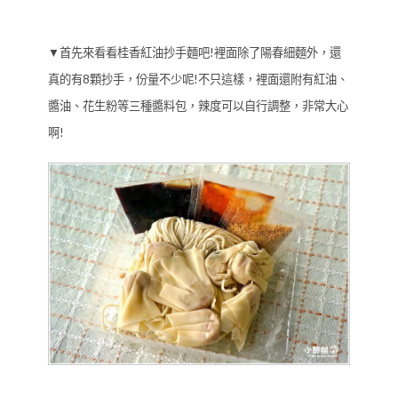
▼首先來看看桂香紅油抄手麵吧!裡面除了陽春細麵外，還
真的有8顆抄手，份量不少呢!不只這樣，裡面還附有紅油、
醬油、花生粉等三種醬料包，辣度可以自行調整，非常大心
啊!