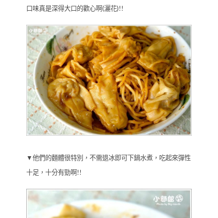
口味真是深得大口的歡心啊(灑花)!!
▼他們的麵體很特別，不需退冰即可下鍋水煮，吃起來彈性
十足，十分有勁啊!!