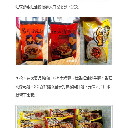
油乾麵跟紅油擔擔麵大口沒搶到，哭哭!
▼挖，這次要品嘗的口味有老虎麵、桂香紅油抄手麵、香菇
肉燥乾麵、XO醬拌麵跟皇泰打拋豬肉拌麵，光看圖片口水
就留下來惹!!