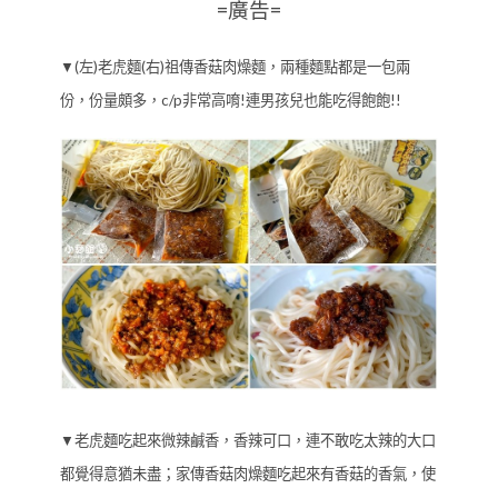
=廣告=
▼(左)老虎麵(右)祖傳香菇肉燥麵，兩種麵點都是一包兩
份，份量頗多，c/p非常高唷!連男孩兒也能吃得飽飽!!
▼老虎麵吃起來微辣鹹香，香辣可口，連不敢吃太辣的大口
都覺得意猶未盡；家傳香菇肉燥麵吃起來有香菇的香氣，使