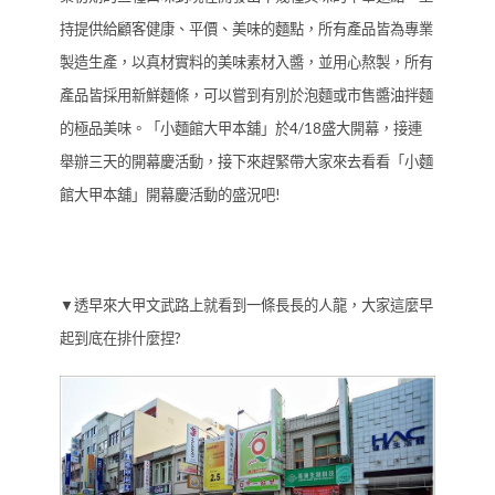
持提供給顧客健康、平價、美味的麵點，所有產品皆為專業
製造生產，以真材實料的美味素材入醬，並用心熬製，所有
產品皆採用新鮮麵條，可以嘗到有別於泡麵或市售醬油拌麵
的極品美味。「小麵館大甲本舖」於4/18盛大開幕，接連
舉辦三天的開幕慶活動，接下來趕緊帶大家來去看看「小麵
館大甲本舖」開幕慶活動的盛況吧!
▼透早來大甲文武路上就看到一條長長的人龍，大家這麼早
起到底在排什麼捏?