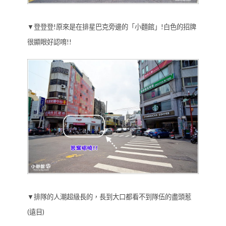
▼登登登!原來是在排星巴克旁邊的「小麵館」!白色的招牌
很顯眼好認唷!!
▼排隊的人潮超級長的，長到大口都看不到隊伍的盡頭惹
(遠目)