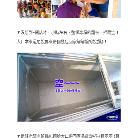
▼沒想到~開店才一小時左右，整個冰箱的麵被一掃而空!!
大口本來還想說要來帶個幾包回家解解饞的說(驚)!!
▼還好老闆有留幾包麵給大口帶回家品嘗(灑花+轉圈圈)!蔥