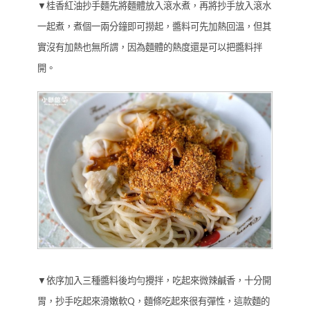
▼桂香紅油抄手麵先將麵體放入滾水煮，再將抄手放入滾水
一起煮，煮個一兩分鐘即可撈起，醬料可先加熱回溫，但其
實沒有加熱也無所謂，因為麵體的熱度還是可以把醬料拌
開。
▼依序加入三種醬料後均勻攪拌，吃起來微辣鹹香，十分開
胃，抄手吃起來滑嫩軟Q，麵條吃起來很有彈性，這款麵的