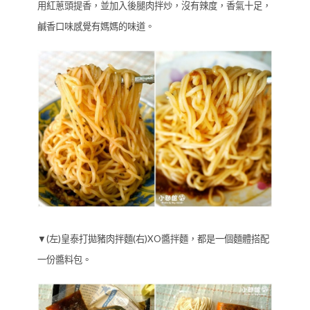
用紅蔥頭提香，並加入後腿肉拌炒，沒有辣度，香氣十足，
鹹香口味感覺有媽媽的味道。
▼(左)皇泰打拋豬肉拌麵(右)XO醬拌麵，都是一個麵體搭配
一份醬料包。