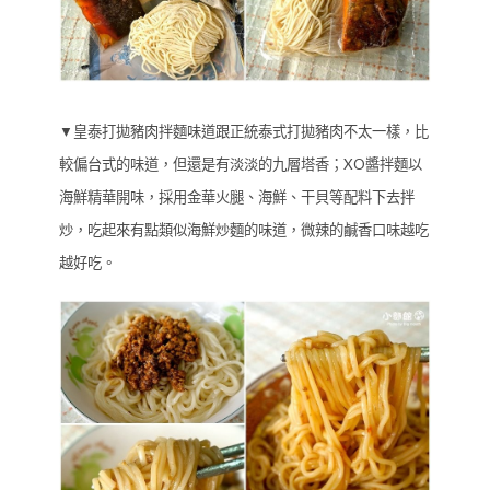
▼皇泰打拋豬肉拌麵味道跟正統泰式打拋豬肉不太一樣，比
較偏台式的味道，但還是有淡淡的九層塔香；XO醬拌麵以
海鮮精華開味，採用金華火腿、海鮮、干貝等配料下去拌
炒，吃起來有點類似海鮮炒麵的味道，微辣的鹹香口味越吃
越好吃。