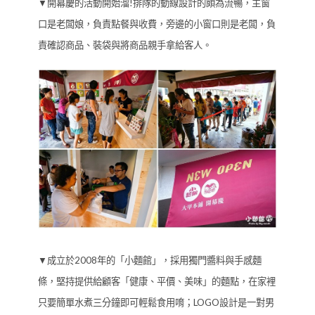
▼開幕慶的活動開始溜!排隊的動線設計的頗為流暢，主窗
口是老闆娘，負責點餐與收費，旁邊的小窗口則是老闆，負
責確認商品、裝袋與將商品親手拿給客人。
▼成立於2008年的「小麵館」，採用獨門醬料與手感麵
條，堅持提供給顧客「健康、平價、美味」的麵點，在家裡
只要簡單水煮三分鐘即可輕鬆食用唷；LOGO設計是一對男