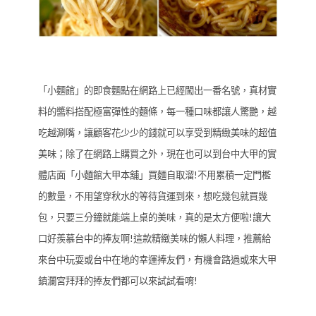
「小麵館」的即食麵點在網路上已經闖出一番名號，真材實
料的醬料搭配極富彈性的麵條，每一種口味都讓人驚艷，越
吃越涮嘴，讓顧客花少少的錢就可以享受到精緻美味的超值
美味；除了在網路上購買之外，現在也可以到台中大甲的實
體店面「小麵館大甲本舖」買麵自取溜!不用累積一定門檻
的數量，不用望穿秋水的等待貨運到來，想吃幾包就買幾
包，只要三分鐘就能端上桌的美味，真的是太方便啦!讓大
口好羨慕台中的捧友啊!這款精緻美味的懶人料理，推薦給
來台中玩耍或台中在地的幸運捧友們，有機會路過或來大甲
鎮瀾宮拜拜的捧友們都可以來試試看唷!