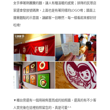
女手捧著熱騰騰的麵，讓人有種溫暖的感覺；排隊的民眾店
家還會發放號碼牌，上面也是有著同樣的LOGO唷；牆面上
擺著麵點的示意圖，讓顧客一目瞭然，每一樣看起來都好好
吃唷!
▼櫃台旁還有一個用碗佈置而成的拍照牆，還真的有不少客
人買完後在這裡拍照留念的，真是可愛^^