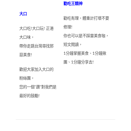
勸吃王精神
大口
勸吃有理，體重計打壞不要
修理!
大口吃!大口玩! 正港
你也可以是不踩雷美食咖，
大口味，
短文閱讀，
帶你走跳台灣尋找邪
1分鐘掌握美食、1分鐘揪
惡美食!
團、1分鐘分享去!
歡迎大家加入大口的
粉絲團，
您的一個”讚”對我們是
最好的鼓勵!