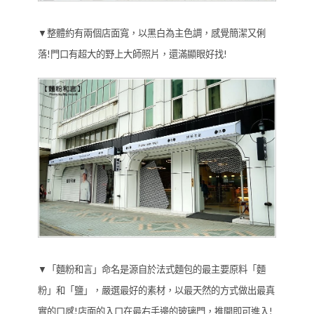
▼整體約有兩個店面寬，以黑白為主色調，感覺簡潔又俐
落!門口有超大的野上大師照片，還滿顯眼好找!
▼「麵粉和言」命名是源自於法式麵包的最主要原料「麵
粉」和「鹽」，嚴選最好的素材，以最天然的方式做出最真
實的口感!店面的入口在最右手邊的玻璃門，推開即可進入!