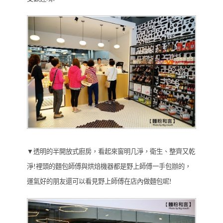
▼透明的半開放式廚房，看起來窗明几淨，衛生、整齊又乾
淨!裡頭的麵包師傅與烘焙機器都是野上師傅一手包辦的，
運氣好的朋友還可以看見野上師傅在店內做麵包呢!