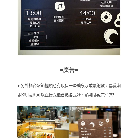
=廣告=
▼另外櫃台冰箱裡頭也有販售一些礦泉水或氣泡飲，喜愛咖
啡的朋友也可以直接跟櫃台點各式冷、熱咖啡或花草茶!