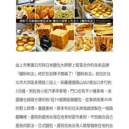
由上市集團公司與日本麵包大師野上智寬合作的全新品牌
「麵粉和言」終於在前陣子開幕了!「麵粉和言」就位於台
北市大同區承德路三段上，距離捷運圓山站2號出口步行約
5分鐘，附近有小型汽車停車場，門口也有不少機車格，坐
捷運也超級方便的啦!從19歲開始做麵包、從事烘焙業30年
的野上師傅，嚴選素材，將多年的功夫與情感揉製在一個個
麵糰裡，還特別選用台灣在地食材當作素材，不但融合自己
擅長的歐法、日式麵包，還特別為台灣人開發幾款在地的台