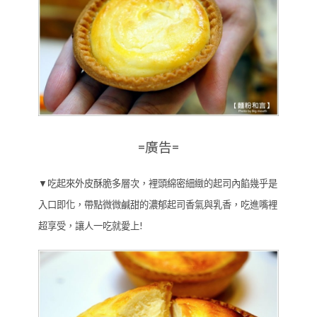
=廣告=
▼吃起來外皮酥脆多層次，裡頭綿密細緻的起司內餡幾乎是
入口即化，帶點微微鹹甜的濃郁起司香氣與乳香，吃進嘴裡
超享受，讓人一吃就愛上!