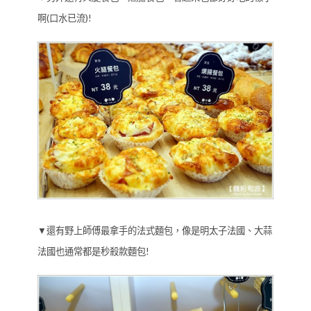
啊(口水已流)!
▼還有野上師傅最拿手的法式麵包，像是明太子法國、大蒜
法國也通常都是秒殺款麵包!