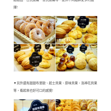
擇!
▼另外還有甜甜布里歐、起士貝果、原味貝果、洛神花貝果
等，看起來也好可口的感覺!