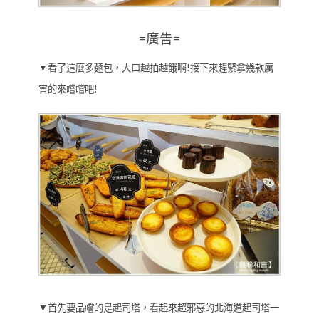
=廣告=
▼看了這麼多麵包，大口越拍越餓啊!接下來趕緊拿幾款厲
害的來嚐嚐吧!
▼首先要品嚐的是起司塔，看起來超邪惡的北海道起司塔一