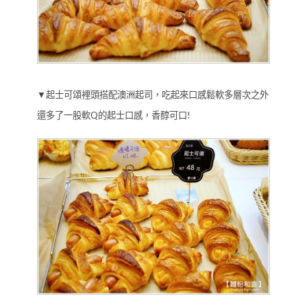
▼起士可頌裡頭搭配澳洲起司，吃起來口感鬆軟多層次之外
還多了一股軟Q的起士口感，香醇可口!