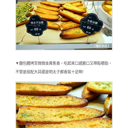
▼麵包體烤至微微金黃焦香，吃起來口感脆口又帶點嚼勁，
不管是搭配大蒜還是明太子都香氣十足啊!