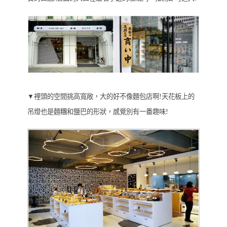
▼裡頭的空間挑高寬敞，大的好不像麵包店啊!天花板上的
吊燈也是麵糰和鹽巴的形狀，感覺別有一番趣味!