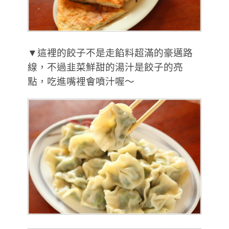
▼這裡的餃子不是走餡料超滿的豪邁路
線，不過韭菜鮮甜的湯汁是餃子的亮
點，吃進嘴裡會噴汁喔～