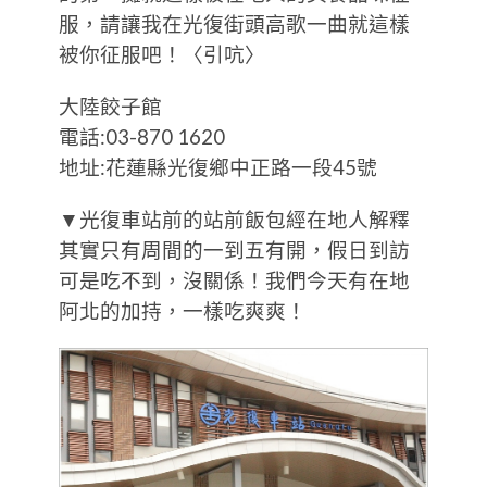
服，請讓我在光復街頭高歌一曲就這樣
被你征服吧！〈引吭〉
大陸餃子館
電話:03-870 1620
地址:花蓮縣光復鄉中正路一段45號
▼光復車站前的站前飯包經在地人解釋
其實只有周間的一到五有開，假日到訪
可是吃不到，沒關係！我們今天有在地
阿北的加持，一樣吃爽爽！