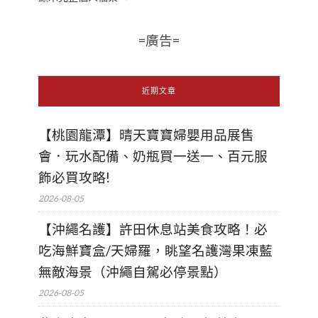
=廣告=
近期文章
【桃園龍潭】晴天寶寶婦嬰用品展售
會．玩水配備、奶瓶買一送一、百元服
飾必買攻略!
2026-08-05
【沖繩名護】許田休息站美食攻略！必
吃海鮮寶盒/天婦羅，眺望名護灣果凍藍
無敵海景（沖繩自駕必停景點）
2026-08-05