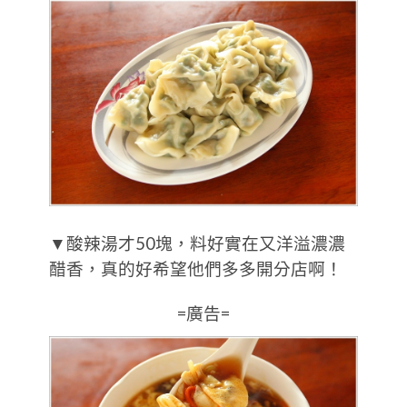
▼酸辣湯才50塊，料好實在又洋溢濃濃
醋香，真的好希望他們多多開分店啊！
=廣告=