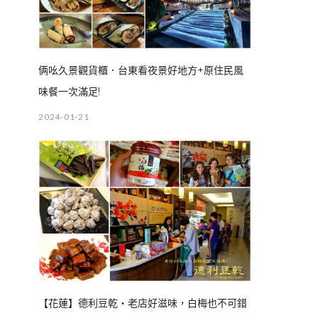
俩吆久景觀貨櫃．台東看夜景好地方+原住民風
味餐一次滿足!
2024-01-21
【花蓮】德利豆乾‧老店好滋味，白梅也不可錯