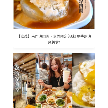
【嘉義】南門涼肉圓‧嘉義限定美味! 夏季的涼
爽美食!