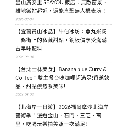
釜山廣安里 SEAYOU 飯店：無敵窗景、
離地鐵站超近，還能直擊無人機表演！
2026-08-04
【宜蘭員山冰品】牛伯冰坊：魚丸米粉
一條街上的私藏甜點，銅板價享受滿滿
古早味配料
2026-08-04
【台北士林美食】Banana blue Curry &
Coffee：雙主餐台味咖哩超滿足!香蕉飲
品、甜點療癒系美味!
2026-08-03
【北海岸一日遊】2026福爾摩沙北海岸
藝術季！漫遊金山、石門、三芝、萬
里，吃喝玩樂拍美照一次滿足!