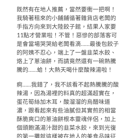
既然有在地人推薦，當然要衝一把啊！
我騎著租來的小餔餔循著雜貨店老闆的
手指方向來到大陸餃子館，結果人家要
11點才營業啦！不管！惡慘的部落客可
是會當場哭哭給老闆看滴……最後包餃子
的阿姨不忍心，端上了一盤韭菜水餃、
烙上了蔥油餅，而請竟然還有一碗熱騰
騰的……蛤！大熱天喝什麼酸辣湯啦！
痾……我錯了，我不該看不起熱騰騰的酸
辣湯，因為湯裡的料真的超滿超實在，
蛋花筍絲加木耳，酸溜溜的烏醋味道
濃，跟看起來有些油膩但其實煎的相當
酥脆爽口的蔥油餅根本靈魂伴侶，加上
個頭飽滿湯汁甜的韭菜水餃，來到光復
的第一攤就這樣被在地人的美食品味征