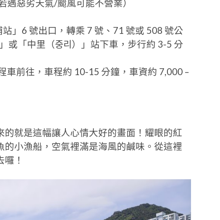
公休，若遇惡劣天氣/颱風可能不營業）
」6 號出口，轉乘 7 號、71 號或 508 號公
或「中里（중리）」站下車，步行約 3-5 分
往，車程約 10-15 分鐘，車資約 7,000 –
來的就是這幅讓人心情大好的畫面！耀眼的紅
魚的小漁船，空氣裡滿是海風的鹹味。從這裡
去囉！