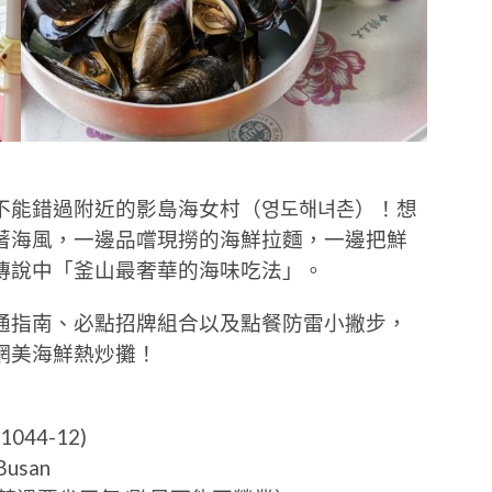
不能錯過附近的影島海女村（영도해녀촌）！想
著海風，一邊品嚐現撈的海鮮拉麵，一邊把鮮
傳說中「釜山最奢華的海味吃法」。
通指南、必點招牌組合以及點餐防雷小撇步，
網美海鮮熱炒攤！
044-12)
Busan