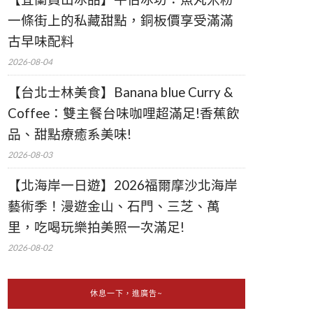
一條街上的私藏甜點，銅板價享受滿滿
古早味配料
2026-08-04
【台北士林美食】Banana blue Curry &
Coffee：雙主餐台味咖哩超滿足!香蕉飲
品、甜點療癒系美味!
2026-08-03
【北海岸一日遊】2026福爾摩沙北海岸
藝術季！漫遊金山、石門、三芝、萬
里，吃喝玩樂拍美照一次滿足!
2026-08-02
休息一下，進廣告~