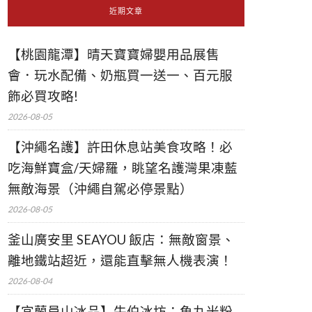
近期文章
【桃園龍潭】晴天寶寶婦嬰用品展售
會．玩水配備、奶瓶買一送一、百元服
飾必買攻略!
2026-08-05
【沖繩名護】許田休息站美食攻略！必
吃海鮮寶盒/天婦羅，眺望名護灣果凍藍
無敵海景（沖繩自駕必停景點）
2026-08-05
釜山廣安里 SEAYOU 飯店：無敵窗景、
離地鐵站超近，還能直擊無人機表演！
2026-08-04
【宜蘭員山冰品】牛伯冰坊：魚丸米粉