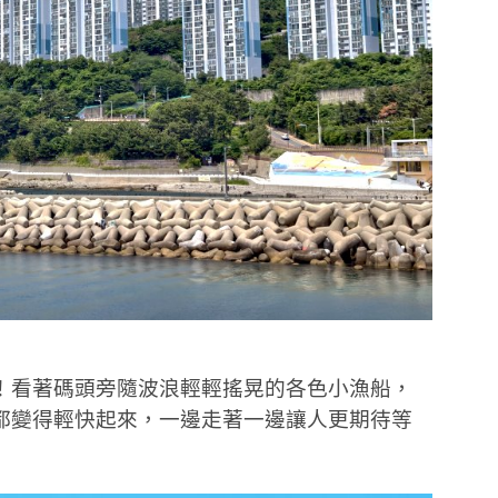
！看著碼頭旁隨波浪輕輕搖晃的各色小漁船，
都變得輕快起來，一邊走著一邊讓人更期待等