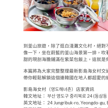
到釜山旅遊，除了逛白淺灘文化村，絕對
像一下，坐在蔚藍的釜山海景第一排，吹
甜的現剖海膽鋪滿在紫菜包飯上，這就是
本篇將為大家完整整理最新影島海女村交
帶你輕鬆解鎖這個連韓國在地人都超愛的
影島海女村（영도해녀촌）店家資訊
韓文地址： 부산 영도구 중리북로 24 (동삼동 1
英文地址： 24 Jungribuk-ro, Yeongdo-gu, 