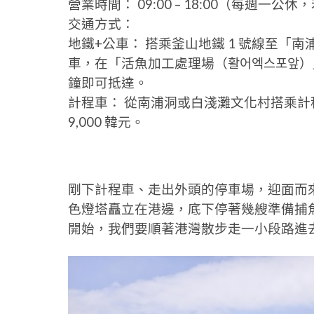
營業時間： 09:00 – 18:00（每週一
交通方式：
地鐵+公車： 搭乘釜山地鐵 1 號線至「南浦站
車，在「活魚加工處理場（활어엑스포앞）」
鐘即可抵達。
計程車： 從南浦洞或白淺灘文化村搭乘計程車前
9,000 韓元。
剛下計程車、走出外頭的停車場，迎面而
色燈塔矗立在港邊，底下停著幾艘準備捕
開始，我們要順著港灣散步走一小段路進