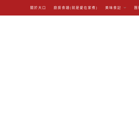
關於大口
廚房食譜(就是愛在家煮)
美味食記
團