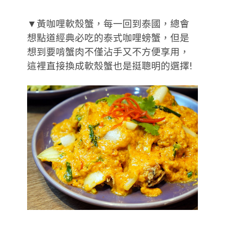
▼黃咖哩軟殼蟹，每一回到泰國，總會
想點道經典必吃的泰式咖哩螃蟹，但是
想到要啃蟹肉不僅沾手又不方便享用，
這裡直接換成軟殼蟹也是挺聰明的選擇!