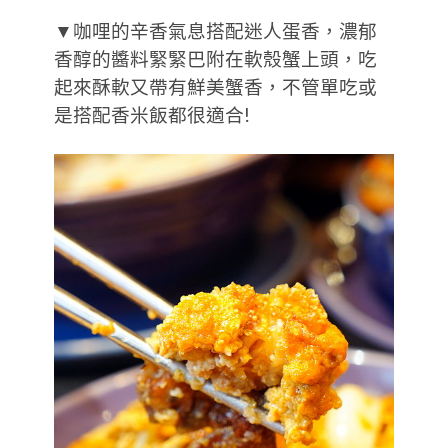
▼咖哩的辛香氣息搭配迷人蛋香，濃郁
香醇的醬料緊緊巴附在軟殼蟹上頭，吃
起來酥軟又帶有鮮美蟹香，不管單吃或
是搭配香米飯都很適合!