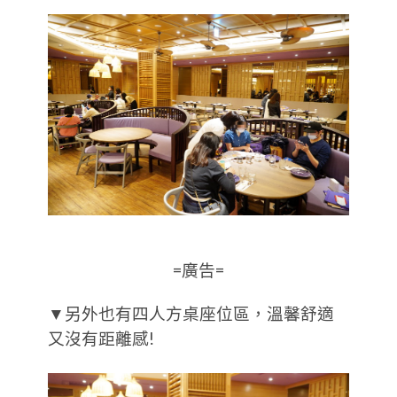
=廣告=
▼另外也有四人方桌座位區，溫馨舒適
又沒有距離感!