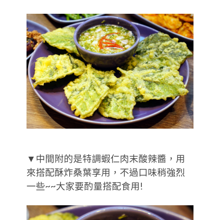
▼中間附的是特調蝦仁肉末酸辣醬，用
來搭配酥炸桑葉享用，不過口味稍強烈
一些~~大家要酌量搭配食用!