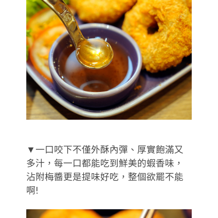
▼一口咬下不僅外酥內彈、厚實飽滿又
多汁，每一口都能吃到鮮美的蝦香味，
沾附梅醬更是提味好吃，整個欲罷不能
啊!