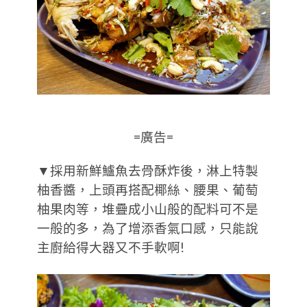
=廣告=
▼採用新鮮鱸魚去骨酥炸後，淋上特製
柚香醬，上頭再搭配椰絲、腰果、葡萄
柚果肉​等，堆疊成小山般的配料可不是
一般的多，為了增添香氣口感，只能說
主廚給得大器又不手軟啊!