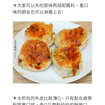
▼大家可以先吃原味再搭配醬料，重口
味的朋友也可以淋醬上去!
▼水煎包的外皮比較薄Q，只有黏合處帶
點厚實口感，香Q又帶點恰恰的酥脆口