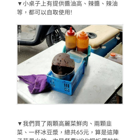
▼小桌子上有提供醬油高、辣醬、辣油
等，都可以自取使用!
▼我們買了兩顆高麗菜鮮肉、兩顆韭
菜、一杯冰豆漿，總共65元，算是這陣