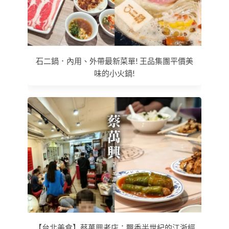
石二鍋．內用、外帶最新菜單! 王品集團平價美
味的小火鍋!
【台北美食】蔡萬興老店：飄香半世紀的江浙經