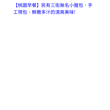
【桃園早餐】民有三街無名小籠包．手
工現包、鮮嫩多汁的清爽美味!