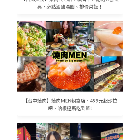
典，必點酒釀湯圓、排骨菜飯！
【台中燒肉】燒肉MEN朝富店．499元起沙拉
吧、哈根達斯吃到飽!