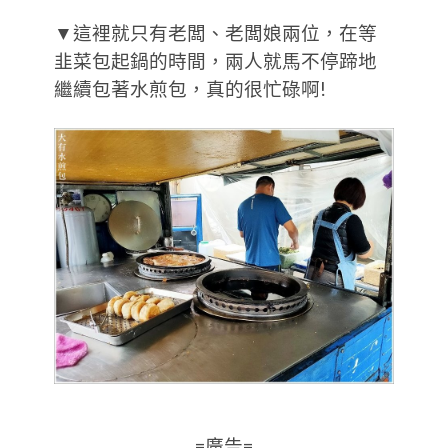
▼這裡就只有老闆、老闆娘兩位，在等
韭菜包起鍋的時間，兩人就馬不停蹄地
繼續包著水煎包，真的很忙碌啊!
=廣告=