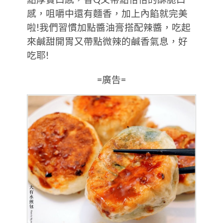
感，咀嚼中還有麵香，加上內餡就完美
啦!我們習慣加點醬油膏搭配辣醬，吃起
來鹹甜開胃又帶點微辣的鹹香氣息，好
吃耶!
=廣告=