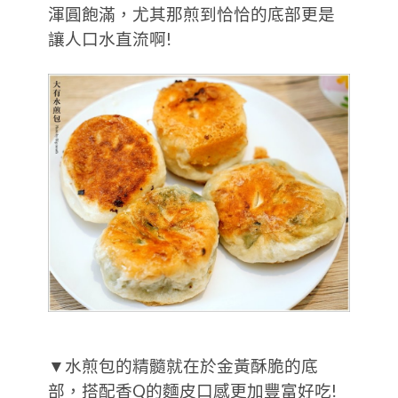
渾圓飽滿，尤其那煎到恰恰的底部更是
讓人口水直流啊!
▼水煎包的精髓就在於金黃酥脆的底
部，搭配香Q的麵皮口感更加豐富好吃!